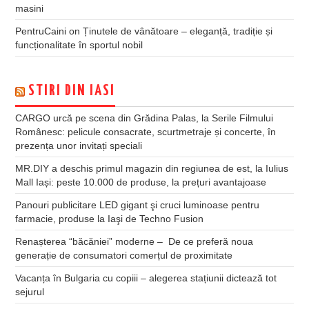
masini
PentruCaini
on
Ținutele de vânătoare – eleganță, tradiție și
funcționalitate în sportul nobil
STIRI DIN IASI
CARGO urcă pe scena din Grădina Palas, la Serile Filmului
Românesc: pelicule consacrate, scurtmetraje și concerte, în
prezența unor invitați speciali
MR.DIY a deschis primul magazin din regiunea de est, la Iulius
Mall Iași: peste 10.000 de produse, la prețuri avantajoase
Panouri publicitare LED gigant şi cruci luminoase pentru
farmacie, produse la Iaşi de Techno Fusion
Renașterea “băcăniei” moderne – De ce preferă noua
generație de consumatori comerțul de proximitate
Vacanța în Bulgaria cu copiii – alegerea stațiunii dictează tot
sejurul