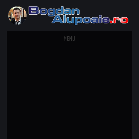
MENU
HOME
CONTACT
DESPRE BOGDAN ALUPOAIE
AUTOMOBILE
DRESS TO IMPRESS
TRAVEL