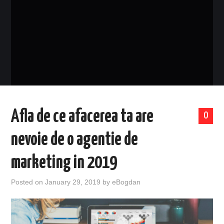
EVENIMENTE
TECH
BICICLETE
Afla de ce afacerea ta are
0
nevoie de o agentie de
marketing in 2019
Posted on
January 29, 2019
by
eBogdan