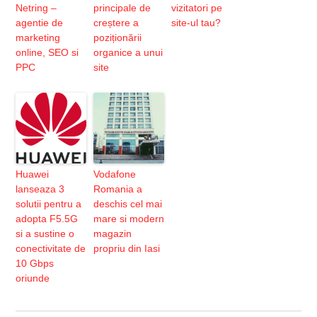
Netring –
principale de
vizitatori pe
agentie de
creștere a
site-ul tau?
marketing
poziționării
online, SEO si
organice a unui
PPC
site
Huawei
Vodafone
lanseaza 3
Romania a
solutii pentru a
deschis cel mai
adopta F5.5G
mare si modern
si a sustine o
magazin
conectivitate de
propriu din Iasi
10 Gbps
oriunde