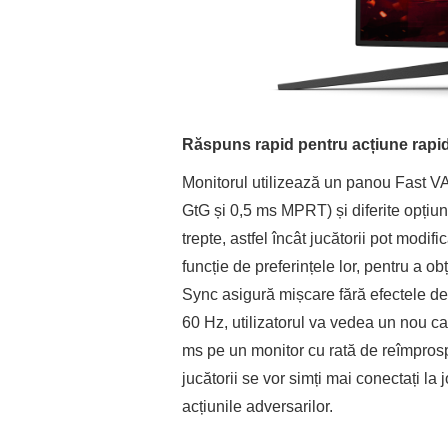
Răspuns rapid pentru acțiune rapi
Monitorul utilizează un panou Fast VA
GtG și 0,5 ms MPRT) și diferite opțiu
trepte, astfel încât jucătorii pot modif
funcție de preferințele lor, pentru a o
Sync asigură mișcare fără efectele de 
60 Hz, utilizatorul va vedea un nou ca
ms pe un monitor cu rată de reîmprosp
jucătorii se vor simți mai conectați la
acțiunile adversarilor.