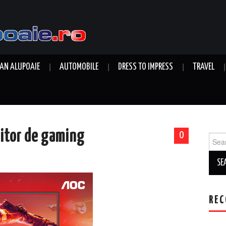
AN ALUPOAIE
AUTOMOBILE
DRESS TO IMPRESS
TRAVEL
itor de gaming
0
Sear
for:
REC