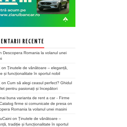
ENTARII RECENTE
n
Descopera Romania la volanul unei
ni
X
on
Ținutele de vânătoare – eleganță,
ie și funcționalitate în sportul nobil
X
on
Cum să alegi ceasul perfect? Ghidul
et pentru pasionați și începători
ai buna varianta de rent a car - Firme
Catalog firme si comunicate de presa
on
pera Romania la volanul unei masini
uCaini
on
Ținutele de vânătoare –
nță, tradiție și funcționalitate în sportul