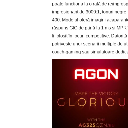
poate funcționa la o rată de reîmprosp
impresionant de 3000:1, tonuri negre 
400. Modelul oferă imagini acaparante
răspuns GtG de până la 1 ms și MPRT d
fi folosit în jocuri competitive. Dat
potrivește unor scenarii multiple de ut
couch-gaming sau simulatoare dedica