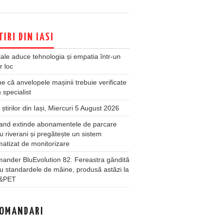
TIRI DIN IASI
ale aduce tehnologia și empatia într-un
r loc
 că anvelopele mașinii trebuie verificate
 specialist
 știrilor din Iași, Miercuri 5 August 2026
land extinde abonamentele de parcare
u riverani și pregătește un sistem
atizat de monitorizare
ander BluEvolution 82. Fereastra gândită
u standardele de mâine, produsă astăzi la
&PET
OMANDARI