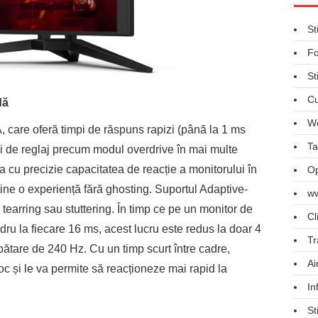
St
Fo
St
Cu
dă
We
, care oferă timpi de răspuns rapizi (până la 1 ms
Ta
ni de reglaj precum modul overdrive în mai multe
ica cu precizie capacitatea de reacție a monitorului în
Op
bține o experiență fără ghosting. Suportul Adaptive-
ww
tearring sau stuttering. În timp ce pe un monitor de
Cl
dru la fiecare 16 ms, acest lucru este redus la doar 4
Tr
ătare de 240 Hz. Cu un timp scurt între cadre,
Ai
 joc și le va permite să reacționeze mai rapid la
In
St