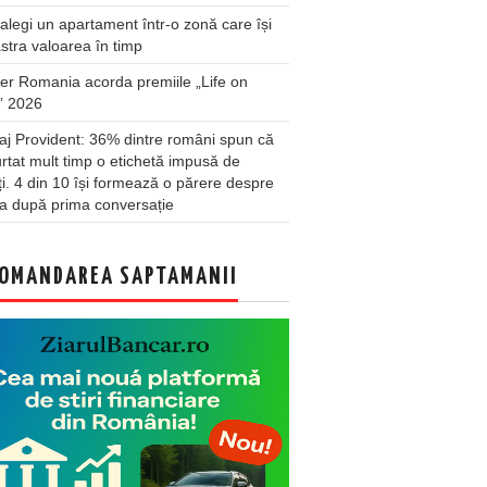
legi un apartament într-o zonă care își
stra valoarea în timp
er Romania acorda premiile „Life on
” 2026
j Provident: 36% dintre români spun că
rtat mult timp o etichetă impusă de
lți. 4 din 10 își formează o părere despre
a după prima conversație
OMANDAREA SAPTAMANII