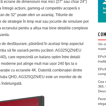
feră ecrane de dimensiuni mai mici (27″ sau chiar 24″)
 întregii acțiuni, gaming-ul competitiv acoperă o
an de 32″ poate oferi un avantaj. Titlurile de
e de strategie în timp real sau jocurile de simulare pot
ecranului pentru a afișa mai bine detaliile complexe
COM
vanta.
u de desfășurare, păstrând în același timp aspectul
Vio
o
masi
nziția să fie ușoară pentru jucători. AG325QZN/EU
EPo
), care reprezintă un balans optim între detalii
tradiț
e moderne pot atinge mult mai ușor 240 fps la o
EPo
arație cu ecranele 4K. Datorită combinației dintre
compl
ezoluția QHD, AG325QZN/EU este un monitor de de
Cea m
ă îndelungată.
365, 
Desco
Pentr
elega