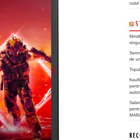
nobil
S
Mindt
singu
Semne
de un
Topul
Kauf
pentr
autom
Salam
pentr
MAR
REC