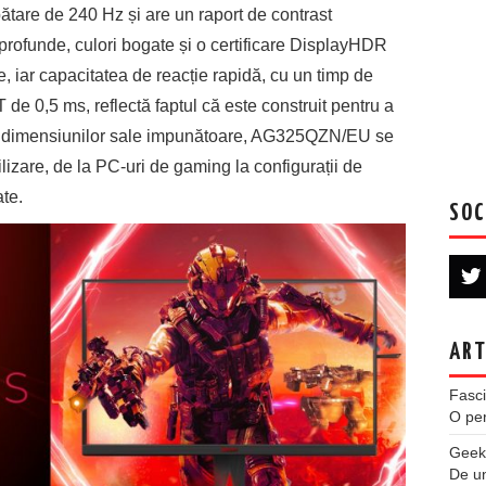
ătare de 240 Hz și are un raport de contrast
profunde, culori bogate și o certificare DisplayHDR
, iar capacitatea de reacție rapidă, cu un timp de
e 0,5 ms, reflectă faptul că este construit pentru a
orită dimensiunilor sale impunătoare, AG325QZN/EU se
ilizare, de la PC-uri de gaming la configurații de
te.
SOC
ART
Fasci
O per
Geek
De u