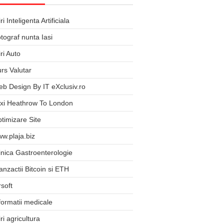
iri Inteligenta Artificiala
tograf nunta Iasi
iri Auto
rs Valutar
b Design By IT eXclusiv.ro
xi Heathrow To London
timizare Site
w.plaja.biz
inica Gastroenterologie
anzactii Bitcoin si ETH
rsoft
formatii medicale
iri agricultura