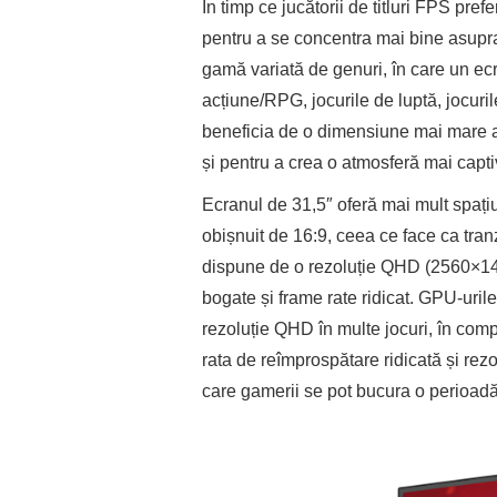
În timp ce jucătorii de titluri FPS pre
pentru a se concentra mai bine asupra
gamă variată de genuri, în care un ecr
acțiune/RPG, jocurile de luptă, jocuril
beneficia de o dimensiune mai mare a 
și pentru a crea o atmosferă mai capti
Ecranul de 31,5″ oferă mai mult spați
obișnuit de 16:9, ceea ce face ca tra
dispune de o rezoluție QHD (2560×1440
bogate și frame rate ridicat. GPU-uril
rezoluție QHD în multe jocuri, în comp
rata de reîmprospătare ridicată și r
care gamerii se pot bucura o perioad