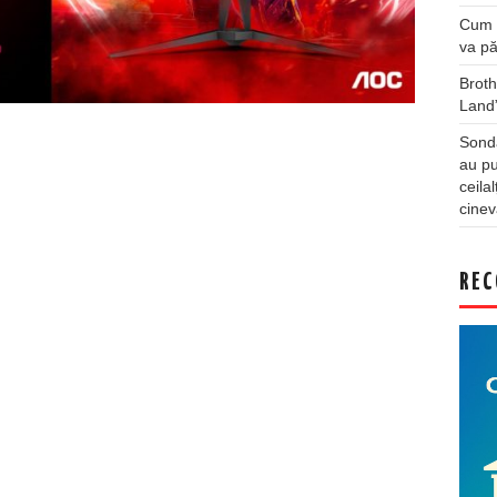
Cum a
va pă
Broth
Land
Sonda
au pu
ceila
cinev
REC