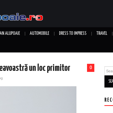
AN ALUPOAIE
AUTOMOBILE
DRESS TO IMPRESS
TRAVEL
eavoastră un loc primitor
0
Sear
for:
og
REC