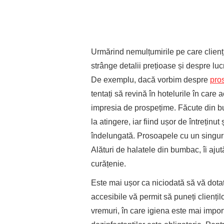
Urmărind nemulțumirile pe care clienții
strânge detalii prețioase și despre lu
De exemplu, dacă vorbim despre
pro
tentați să revină în hotelurile în care
impresia de prospețime. Făcute din bu
la atingere, iar fiind ușor de întreținu
îndelungată. Prosoapele cu un singur fi
Alături de halatele din bumbac, îi ajut
curățenie.
Este mai ușor ca niciodată să vă dotaț
accesibile vă permit să puneți cliențil
vremuri, în care igiena este mai impor