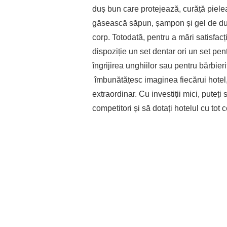
duș bun care protejează, curăță pielea 
găsească săpun, șampon și gel de duș
corp. Totodată, pentru a mări satisfacț
dispoziție un set dentar ori un set pen
îngrijirea unghiilor sau pentru bărbier
îmbunătățesc imaginea fiecărui hotel, 
extraordinar. Cu investiții mici, puteți s
competitori și să dotați hotelul cu tot