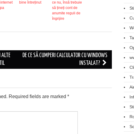
internet
bine întreținut
ce nu, însă trebuie
opa
să țineți cont de
St
anumite reguli de
Cu
îngrijire
We
Ta
Op
 ALTE
DE CE SĂ CUMPERI CALCULATOR CU WINDOWS
ww
TIL
INSTALAT?
Cl
Tr
Ai
hed.
Required fields are marked
*
In
St
R
So