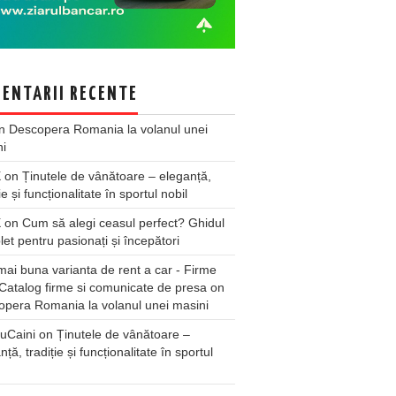
ENTARII RECENTE
n
Descopera Romania la volanul unei
ni
X
on
Ținutele de vânătoare – eleganță,
ie și funcționalitate în sportul nobil
X
on
Cum să alegi ceasul perfect? Ghidul
et pentru pasionați și începători
ai buna varianta de rent a car - Firme
Catalog firme si comunicate de presa
on
pera Romania la volanul unei masini
uCaini
on
Ținutele de vânătoare –
nță, tradiție și funcționalitate în sportul