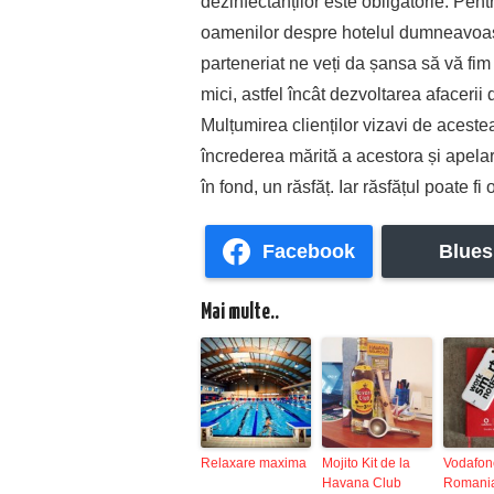
dezinfectanților este obligatorie. Pentr
oamenilor despre hotelul dumneavoastr
parteneriat ne veți da șansa să vă fim
mici, astfel încât dezvoltarea afaceri
Mulțumirea clienților vizavi de aceste
încrederea mărită a acestora și apelare
în fond, un răsfăț. Iar răsfățul poate fi
Facebook
Blues
Mai multe..
Relaxare maxima
Mojito Kit de la
Vodafon
Havana Club
Romania