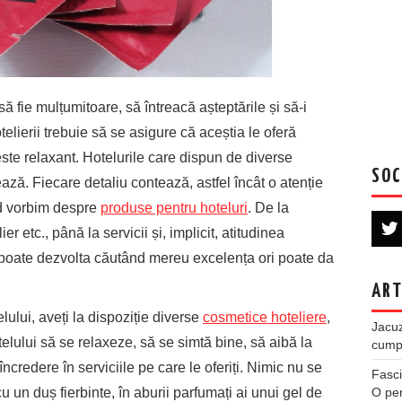
să fie mulțumitoare, să întreacă așteptările și să-i
telierii trebuie să se asigure că aceștia le oferă
r este relaxant. Hotelurile care dispun de diverse
SOC
izează. Fiecare detaliu contează, astfel încât o atenție
nd vorbim despre
produse pentru hoteluri
. De la
r etc., până la servicii și, implicit, atitudinea
e poate dezvolta căutând mereu excelența ori poate da
ART
lului, aveți la dispoziție diverse
cosmetice hoteliere
,
Jacuz
hotelului să se relaxeze, să se simtă bine, să aibă la
cumpe
ncredere în serviciile pe care le oferiți. Nimic nu se
Fasci
 un duș fierbinte, în aburii parfumați ai unui gel de
O per