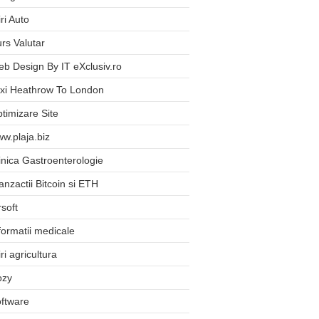
iri Auto
rs Valutar
b Design By IT eXclusiv.ro
xi Heathrow To London
timizare Site
w.plaja.biz
inica Gastroenterologie
anzactii Bitcoin si ETH
rsoft
formatii medicale
iri agricultura
ozy
ftware