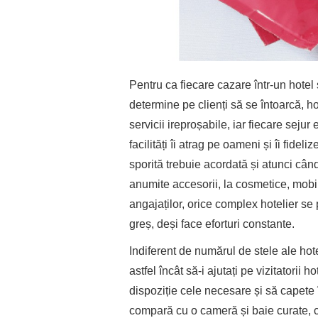
Pentru ca fiecare cazare într-un hotel 
determine pe clienți să se întoarcă, ho
servicii ireproșabile, iar fiecare seju
facilități îi atrag pe oameni și îi fidel
sporită trebuie acordată și atunci câ
anumite accesorii, la cosmetice, mobilie
angajaților, orice complex hotelier s
greș, deși face eforturi constante.
Indiferent de numărul de stele ale hote
astfel încât să-i ajutați pe vizitatorii 
dispoziție cele necesare și să capete î
compară cu o cameră și baie curate, cu