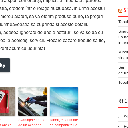
u a spori confortul și, implicit, a îmbunătăți părerea
ă, credem într-o relație fructuoasă. În urma acestui
S
 mereu alături, să vă oferim produse bune, la prețuri
Topul
i dumneavoastră să cuprindă și aceste detalii.
Singu
a, adesea ignorate de unele hoteluri, se va solda cu
un no
a la aceleași servicii. Fiecare cazare trebuie să fie,
inter
 oferit acum cu ușurință!
Mindt
singu
ky
Semne
de un
Topul
REC
St
e
Avantajele aduse
Dihori, ca animale
 are cel
de un acoperiș
de companie? De
Fo