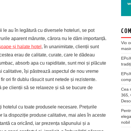
 le au în legătură cu diversele hoteluri, se pot
COM
crurile aparent mărunte, cărora nu le dăm importanță.
Vio
o
soape și halate hotel
, în unanimitate, clienții sunt
masi
 acestea erau de calitate, curate, care le dădeau
EPo
mbac, absorb apa cu rapiditate, sunt moi și plăcute
tradiț
t și calitative, își păstrează aspectul de nou vreme
EPo
r ori fir dublu răsucit sunt netede și rezistente.
compl
ă pe clienții să se relaxeze și să se bucure de
Cea m
365, 
Desco
i hotelul cu toate produsele necesare. Prețurile
Pentr
or la dispoziție produse calitative, mai ales în aceste
elega
nobil
tantă ca oricând, iar prezența săpunului și a