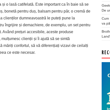
și o lasă catifelată. Este important ca în baie să se
Geek
De u
, bonetă pentru duș, balsam pentru păr, o cremă de
ia clienților dumneavoastră le puteți pune la
Cum a
va pă
tru îngrijire și demachiere, de exemplu, un set pentru
Broth
it. Având prețuri accesibile, aceste produse
Land
mulțumesc clienții și îi ajută să se simtă
ă măriți confortul, să vă diferențiați vizavi de ceilalți
REC
 ceea ce este necesar.