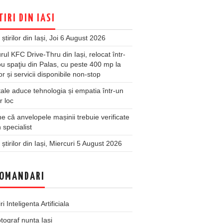
TIRI DIN IASI
 știrilor din Iași, Joi 6 August 2026
rul KFC Drive-Thru din Iași, relocat într-
u spaţiu din Palas, cu peste 400 mp la
ior și servicii disponibile non-stop
ale aduce tehnologia și empatia într-un
r loc
 că anvelopele mașinii trebuie verificate
 specialist
 știrilor din Iași, Miercuri 5 August 2026
OMANDARI
iri Inteligenta Artificiala
tograf nunta Iasi