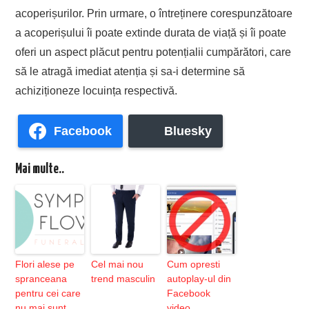
acoperișurilor. Prin urmare, o întreținere corespunzătoare
a acoperișului îi poate extinde durata de viață și îi poate
oferi un aspect plăcut pentru potențialii cumpărători, care
să le atragă imediat atenția și sa-i determine să
achiziționeze locuința respectivă.
Facebook
Bluesky
Mai multe..
Flori alese pe
Cel mai nou
Cum opresti
spranceana
trend masculin
autoplay-ul din
pentru cei care
Facebook
nu mai sunt
video