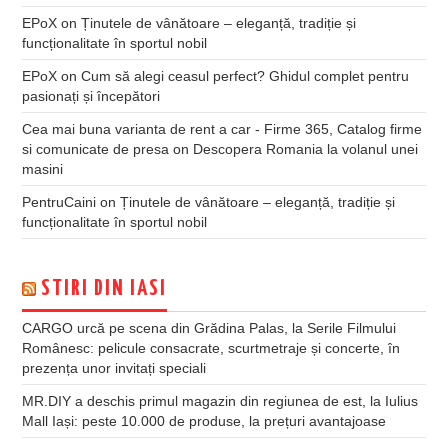
EPoX
on
Ținutele de vânătoare – eleganță, tradiție și
funcționalitate în sportul nobil
EPoX
on
Cum să alegi ceasul perfect? Ghidul complet pentru
pasionați și începători
Cea mai buna varianta de rent a car - Firme 365, Catalog firme
si comunicate de presa
on
Descopera Romania la volanul unei
masini
PentruCaini
on
Ținutele de vânătoare – eleganță, tradiție și
funcționalitate în sportul nobil
STIRI DIN IASI
CARGO urcă pe scena din Grădina Palas, la Serile Filmului
Românesc: pelicule consacrate, scurtmetraje și concerte, în
prezența unor invitați speciali
MR.DIY a deschis primul magazin din regiunea de est, la Iulius
Mall Iași: peste 10.000 de produse, la prețuri avantajoase