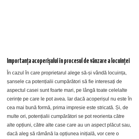
Importanța acoperișului în procesul de vânzare a locuinței
În cazul în care proprietarul alege să-și vândă locuința,
șansele ca potențialii cumpărători să fie interesați de
aspectul casei sunt foarte mari, pe lângă toate celelalte
cerințe pe care le pot avea. Iar dacă acoperișul nu este în
cea mai bună formă, prima impresie este stricată. Și, de
multe ori, potențialii cumpărători se pot reorienta către
alte opțiuni, către alte case care au un aspect plăcut sau,
dacă aleg să rămână la opțiunea inițială, vor cere o