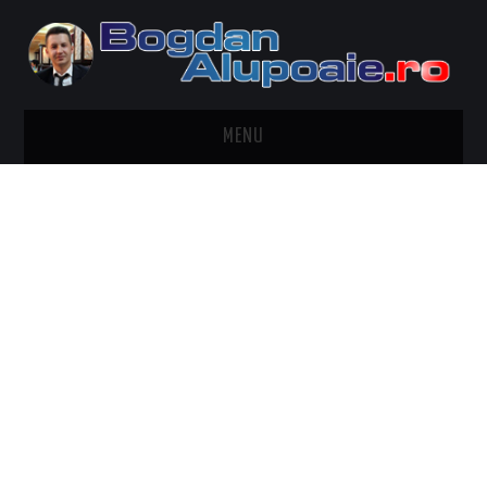
MENU
HOME
CONTACT
DESPRE BOGDAN ALUPOAIE
AUTOMOBILE
DRESS TO IMPRESS
TRAVEL