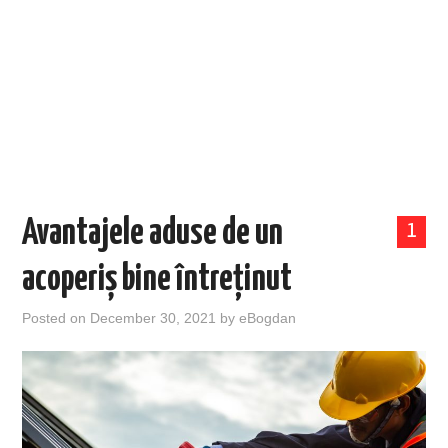
EVENIMENTE
TECH
BICICLETE
Avantajele aduse de un
1
acoperiș bine întreținut
Posted on
December 30, 2021
by
eBogdan