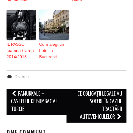
IL PASSO
Cum alegi un
toamna / iarna
hotel in
2014/2015
Bucuresti
Diverse
Post
PAMUKKALE –
CE OBLIGAȚII LEGALE AU
navigation
CASTELUL DE BUMBAC AL
ȘOFERII ÎN CAZUL
TURCIEI
TRACTĂRII
AUTOVEHICULELOR