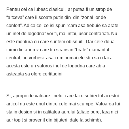
Pentru cei ce iubesc clasicul, ar putea fi un strop de
“altceva” care ii scoate putin din din “zonal lor de
confort”. Adica cei ce isi spun “cam asa trebuie sa arate
un inel de logodna” vor fi, mai intai, usor contrariati. Nu
este montura cu care suntem obisnuiti. Dar cele doua
inimi din aur roz care tin strans in “brate” diamantul
central, ne vorbesc asa cum numai ele stiu sa o faca:
acesta este un valoros inel de logodna care abia
asteapta sa ofere certitudini.
Si, apropo de valoare. Inelul care face subiectul acestui
articol nu este unul dintre cele mai scumpe. Valoarea lui
sta in design si in calitatea aurului (aliaje pure, fara nici
aur topit si provenit din bijuterii date la schimb).