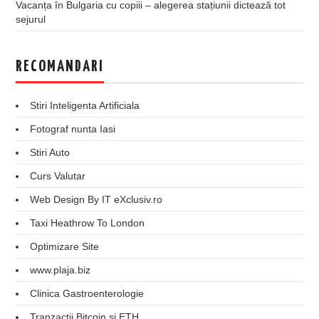
Vacanța în Bulgaria cu copiii – alegerea stațiunii dictează tot
sejurul
RECOMANDARI
Stiri Inteligenta Artificiala
Fotograf nunta Iasi
Stiri Auto
Curs Valutar
Web Design By IT eXclusiv.ro
Taxi Heathrow To London
Optimizare Site
www.plaja.biz
Clinica Gastroenterologie
Tranzactii Bitcoin si ETH