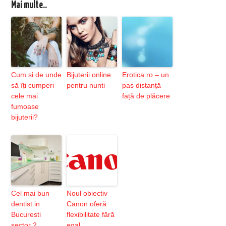
Mai multe..
Cum și de unde
Bijuterii online
Erotica.ro – un
să îți cumperi
pentru nunti
pas distanță
cele mai
față de plăcere
fumoase
bijuterii?
Cel mai bun
Noul obiectiv
dentist in
Canon oferă
Bucuresti
flexibilitate fără
sector 2
egal