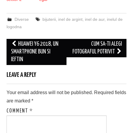
Diverse
bijuterii
,
inel de argint
,
inel de aur
,
inelul de
logodna
Post
HUAWEI Y6 2018, UN
CUM SA-TI ALEGI
navigation
SMARTPHONE BUN SI
FOTOGRAFUL POTRIVIT
IEFTIN
LEAVE A REPLY
Your email address will not be published.
Required fields
are marked
*
COMMENT
*