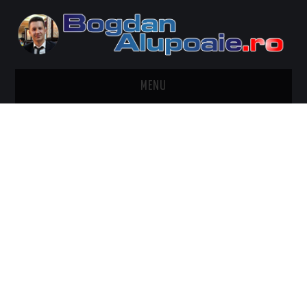
MENU
HOME
CONTACT
DESPRE BOGDAN ALUPOAIE
AUTOMOBILE
DRESS TO IMPRESS
TRAVEL