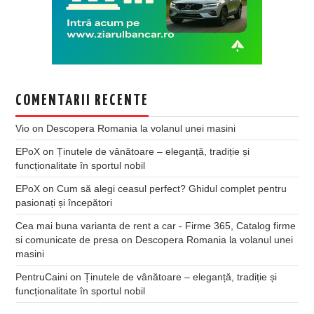
COMENTARII RECENTE
Vio
on
Descopera Romania la volanul unei masini
EPoX
on
Ținutele de vânătoare – eleganță, tradiție și
funcționalitate în sportul nobil
EPoX
on
Cum să alegi ceasul perfect? Ghidul complet pentru
pasionați și începători
Cea mai buna varianta de rent a car - Firme 365, Catalog firme
si comunicate de presa
on
Descopera Romania la volanul unei
masini
PentruCaini
on
Ținutele de vânătoare – eleganță, tradiție și
funcționalitate în sportul nobil