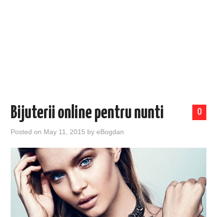
EVENIMENTE
TECH
BICICLETE
Bijuterii online pentru nunti
0
Posted on
May 11, 2015
by
eBogdan