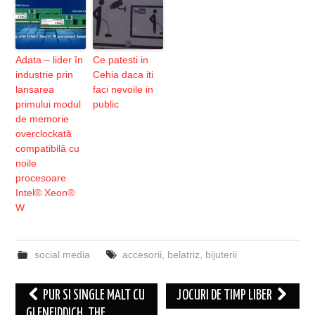
Adata – lider în
Ce patesti in
industrie prin
Cehia daca iti
lansarea
faci nevoile in
primului modul
public
de memorie
overclockată
compatibilă cu
noile
procesoare
Intel® Xeon®
W
social media
accesorii
,
belatriz
,
bijuterii
Post
PUR SI SINGLE MALT CU
JOCURI DE TIMP LIBER
navigation
GLENFIDDICH, THE