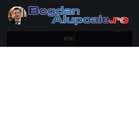
MENU
HOME
CONTACT
DESPRE BOGDAN ALUPOAIE
AUTOMOBILE
DRESS TO IMPRESS
TRAVEL