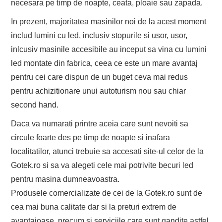
necesara pe timp de noapte, ceata, ploaie sau zapada.
In prezent, majoritatea masinilor noi de la acest moment
includ lumini cu led, inclusiv stopurile si usor, usor,
inlcusiv masinile accesibile au inceput sa vina cu lumini
led montate din fabrica, ceea ce este un mare avantaj
pentru cei care dispun de un buget ceva mai redus
pentru achizitionare unui autoturism nou sau chiar
second hand.
Daca va numarati printre aceia care sunt nevoiti sa
circule foarte des pe timp de noapte si inafara
localitatilor, atunci trebuie sa accesati site-ul celor de la
Gotek.ro si sa va alegeti cele mai potrivite becuri led
pentru masina dumneavoastra.
Produsele comercializate de cei de la Gotek.ro sunt de
cea mai buna calitate dar si la preturi extrem de
avantajoase, precum si serviciile care sunt gandite astfel