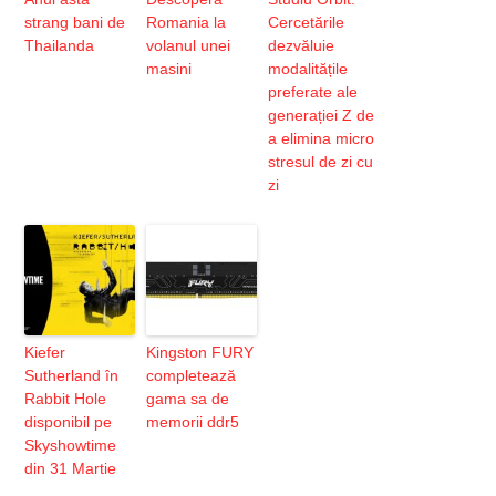
strang bani de
Romania la
Cercetările
Thailanda
volanul unei
dezvăluie
masini
modalitățile
preferate ale
generației Z de
a elimina micro
stresul de zi cu
zi
Kiefer
Kingston FURY
Sutherland în
completează
Rabbit Hole
gama sa de
disponibil pe
memorii ddr5
Skyshowtime
din 31 Martie