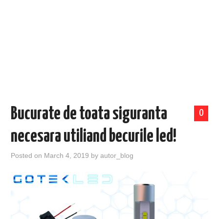
EVENIMENTE
TECH
BICICLETE
Bucurate de toata siguranta
0
necesara utiliand becurile led!
Posted on
March 4, 2019
by
autor_blog