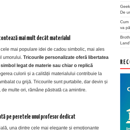
Geek
De u
Cum a
va pă
Broth
 contează mai mult decât materialul
Land
e cele mai populare idei de cadou simbolic, mai ales
ul umorului.
Tricourile personalizate oferă libertatea
REC
 simbol legat de materie sau chiar o replică
gerea culorii și a calității materialului contribuie la
balat cu grijă. Tricourile sunt purtabile, dar devin și
 de multe ori, rămâne păstrată ca amintire.
ată pe peretele unui profesor dedicat
ială, una dintre cele mai elegante și emoționante