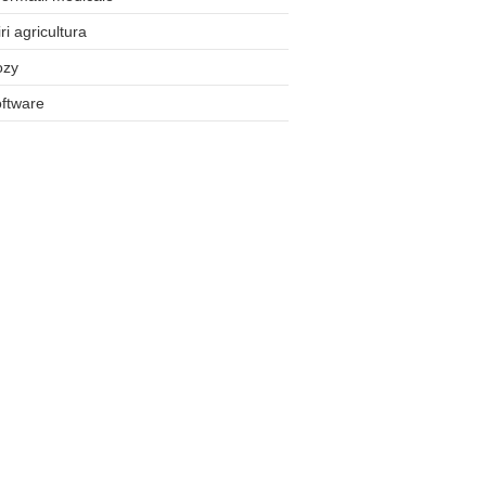
iri agricultura
ozy
ftware