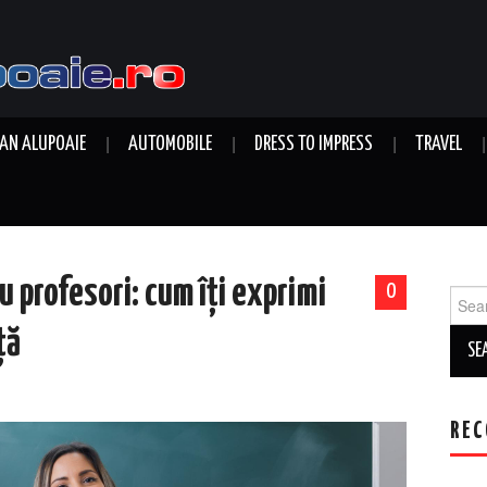
AN ALUPOAIE
AUTOMOBILE
DRESS TO IMPRESS
TRAVEL
u profesori: cum îți exprimi
0
Sear
for:
ță
REC