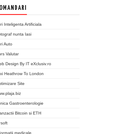
OMANDARI
iri Inteligenta Artificiala
tograf nunta Iasi
iri Auto
rs Valutar
b Design By IT eXclusiv.ro
xi Heathrow To London
timizare Site
w.plaja.biz
inica Gastroenterologie
anzactii Bitcoin si ETH
rsoft
formatii medicale