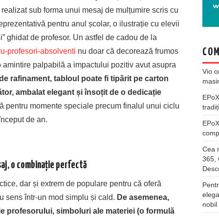
i realizat sub forma unui mesaj de mulțumire scris cu
eprezentativă pentru anul școlar, o ilustrație cu elevii
i” ghidat de profesor. Un astfel de cadou de la
COM
u-profesori-absolventi
nu doar că decorează frumos
o amintire palpabilă a impactului pozitiv avut asupra
Vio
o
e rafinament, tabloul poate fi tipărit pe carton
masi
tor, ambalat elegant și însoțit de o dedicație
EPo
ă pentru momente speciale precum finalul unui ciclu
tradiț
început de an.
EPo
compl
Cea m
365, 
saj, o combinație perfectă
Desco
ctice, dar și extrem de populare pentru că oferă
Pentr
elega
u sens într-un mod simplu și cald.
De asemenea,
nobil
e profesorului, simboluri ale materiei (o formulă