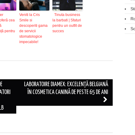
St
er
Veniti la Cris
Tinuta business
R
oferă cea
Smile si
la barbati | Sfaturi
ă
descoperiti gama
pentru un outfit de
So
ță pentru
de servicii
succes
stomatologice
impecabile!
DE
LABORATOIRE DIAMEX: EXCELENȚĂ BELGIANĂ
ATORI
ÎN COSMETICA CANINĂ DE PESTE 65 DE ANI
LB