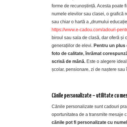
forme de recunoștință. Acesta poate f
numele elevilor sau clasei, o grafică r
sau chiar o hartă a „drumului educație
https://www.e-cadou.com/adouri-pentr
biroul sau sala de clasă, dar oferă și 
generațiilor de elevi.
Pentru un plus d
foto de calitate, înrămat corespunză
scrisă de mână.
Este o alegere ideal
școlar, pensionare, zi de naștere sau 
Cănile personalizate – utilitate cu me
Cănile personalizate sunt cadouri pra
oportunitatea de a transmite mesaje c
cănile pot fi personalizate cu numel