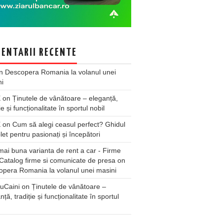
ENTARII RECENTE
n
Descopera Romania la volanul unei
ni
X
on
Ținutele de vânătoare – eleganță,
ie și funcționalitate în sportul nobil
X
on
Cum să alegi ceasul perfect? Ghidul
et pentru pasionați și începători
ai buna varianta de rent a car - Firme
Catalog firme si comunicate de presa
on
pera Romania la volanul unei masini
uCaini
on
Ținutele de vânătoare –
nță, tradiție și funcționalitate în sportul