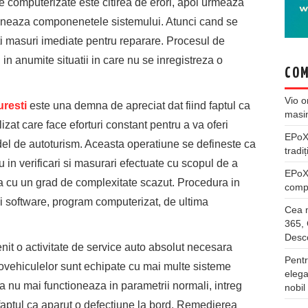
e computerizate este citirea de erori, apoi urmeaza
tioneaza componenetele sistemului. Atunci cand se
i masuri imediate pentru reparare. Procesul de
 in anumite situatii in care nu se inregistreza o
COM
Vio
o
resti
este una demna de apreciat dat fiind faptul ca
masi
zat care face eforturi constant pentru a va oferi
EPo
odel de autoturism. Aceasta operatiune se defineste ca
tradiț
au in verificari si masurari efectuate cu scopul de a
EPo
una cu un grad de complexitate scazut. Procedura in
compl
ui software, program computerizat, de ultima
Cea m
365, 
Desco
nit o activitate de service auto absolut necesara
Pentr
ovehiculelor sunt echipate cu mai multe sisteme
elega
 nu mai functioneaza in parametrii normali, intreg
nobil
 faptul ca aparut o defectiune la bord. Remedierea