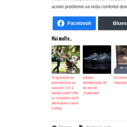
acelei probleme va reda confortul dorit
Facebook
Blues
Mai multe..
Te gandesti sa
Adidas
Si covor
achizitionezi un
sărbătorește 45
importan
carucior 2 in 1
de ani de
pentru copil? Afla
„Superstar”
la ce trebuie sa fii
atent atunci cand
il alegi
Diverse
diagnoza auto