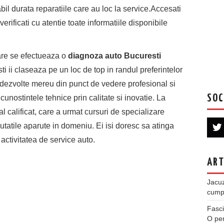
il durata reparatiile care au loc la service.Accesati
verificati cu atentie toate informatiile disponibile
 care se efectueaza o
diagnoza auto Bucuresti
ti ii claseaza pe un loc de top in randul preferintelor
e dezvolte mereu din punct de vedere profesional si
SOC
unostintele tehnice prin calitate si inovatie. La
al calificat, care a urmat cursuri de specializare
outatile aparute in domeniu. Ei isi doresc sa atinga
activitatea de service auto.
ART
Jacuz
cumpe
Fasci
O per