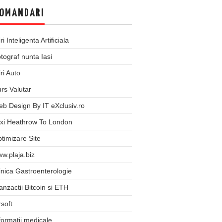
OMANDARI
iri Inteligenta Artificiala
tograf nunta Iasi
iri Auto
rs Valutar
b Design By IT eXclusiv.ro
xi Heathrow To London
timizare Site
w.plaja.biz
inica Gastroenterologie
anzactii Bitcoin si ETH
rsoft
formatii medicale