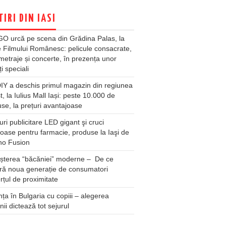
TIRI DIN IASI
O urcă pe scena din Grădina Palas, la
e Filmului Românesc: pelicule consacrate,
metraje și concerte, în prezența unor
ți speciali
Y a deschis primul magazin din regiunea
t, la Iulius Mall Iași: peste 10.000 de
se, la prețuri avantajoase
ri publicitare LED gigant şi cruci
oase pentru farmacie, produse la Iaşi de
no Fusion
șterea “băcăniei” moderne – De ce
ră noua generație de consumatori
țul de proximitate
ța în Bulgaria cu copiii – alegerea
unii dictează tot sejurul