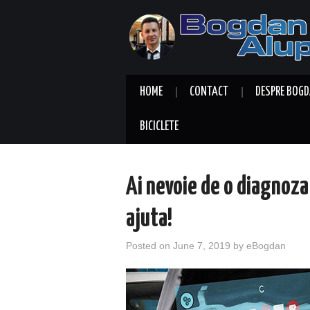
HOME
CONTACT
DESPRE BOGD
BICICLETE
Ai nevoie de o diagnoza
ajuta!
Posted on
June 7, 2019
by
eBogdan