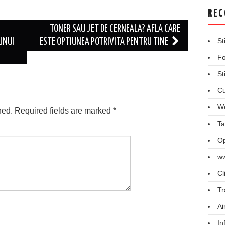
REC
TONER SAU JET DE CERNEALA? AFLA CARE
St
UNUI
ESTE OPTIUNEA POTRIVITA PENTRU TINE
Fo
St
Cu
We
hed.
Required fields are marked
*
Ta
Op
ww
Cl
Tr
Ai
In