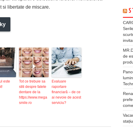
 si libertate de miscare.
S
CARG
ky
Seril
scurt
invita
MR.DI
de es
produ
Panou
lumin
ul este
Tot ce trebuie sa
Evaluare
Tech
t!
stiti despre fatete
raportare
dentare de la
financiară – de ce
Rena
https://www.mega
ai nevoie de acest
prefe
smile.ro
serviciu?
comer
Vacan
stați