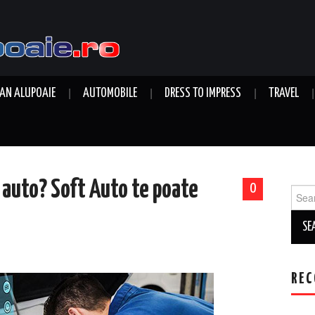
AN ALUPOAIE
AUTOMOBILE
DRESS TO IMPRESS
TRAVEL
 auto? Soft Auto te poate
0
Sear
for:
REC