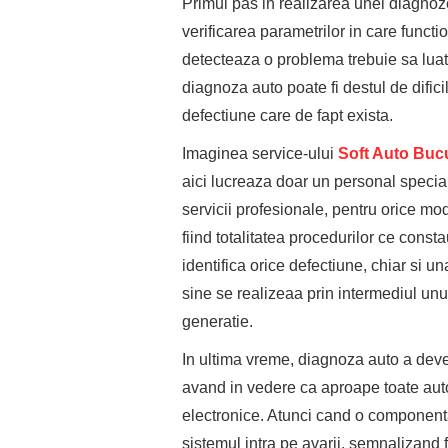
Primul pas in realizarea unei diagnoz
verificarea parametrilor in care func
detecteaza o problema trebuie sa luat
diagnoza auto poate fi destul de dificil
defectiune care de fapt exista.
Imaginea service-ului
Soft Auto Bucu
aici lucreaza doar un personal speciali
servicii profesionale, pentru orice m
fiind totalitatea procedurilor ce const
identifica orice defectiune, chiar si 
sine se realizeaa prin intermediul un
generatie.
In ultima vreme, diagnoza auto a deve
avand in vedere ca aproape toate aut
electronice. Atunci cand o componenta
sistemul intra pe avarii, semnalizand