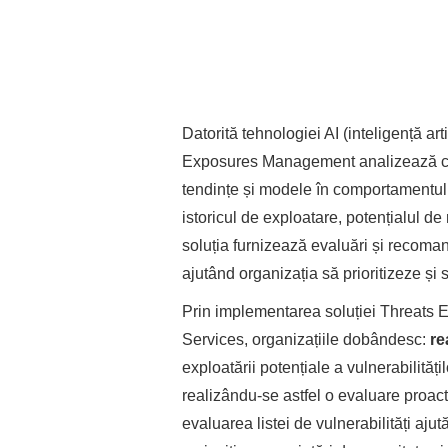
Datorită tehnologiei AI (inteligență art
Exposures Management analizează cant
tendințe și modele în comportamentul at
istoricul de exploatare, potențialul de 
soluția furnizează evaluări și recoman
ajutând organizația să prioritizeze și
Prin implementarea soluției Threat
Services, organizațiile dobândesc:
re
exploatării potențiale a vulnerabilități
realizându-se astfel o evaluare proac
evaluarea listei de vulnerabilități ajut