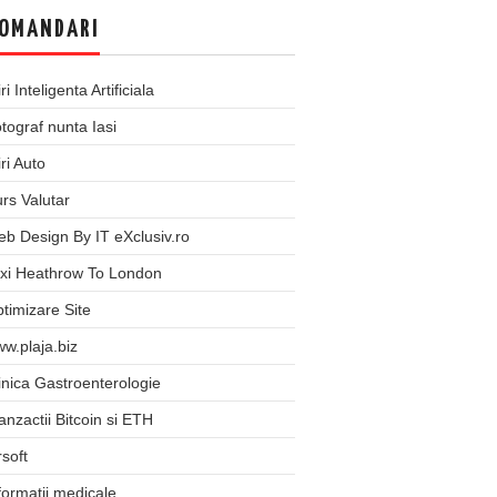
OMANDARI
iri Inteligenta Artificiala
tograf nunta Iasi
iri Auto
rs Valutar
b Design By IT eXclusiv.ro
xi Heathrow To London
timizare Site
w.plaja.biz
inica Gastroenterologie
anzactii Bitcoin si ETH
rsoft
formatii medicale