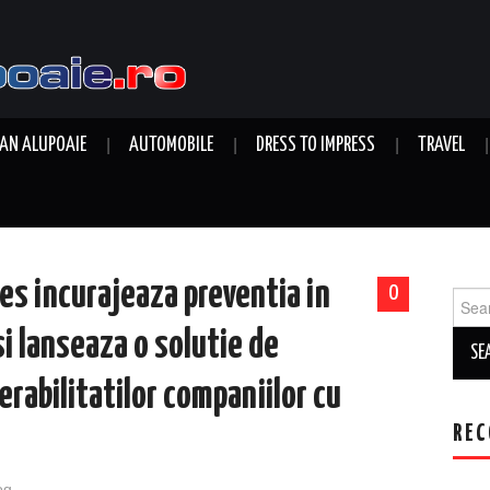
AN ALUPOAIE
AUTOMOBILE
DRESS TO IMPRESS
TRAVEL
es incurajeaza preventia in
0
Sear
for:
si lanseaza o solutie de
erabilitatilor companiilor cu
REC
og