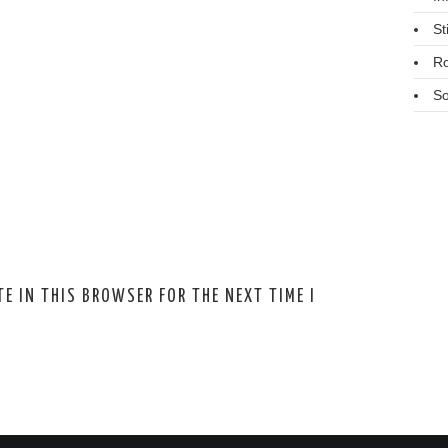
St
R
So
E IN THIS BROWSER FOR THE NEXT TIME I