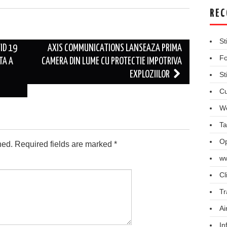
REC
St
ID 19
AXIS COMMUNICATIONS LANSEAZA PRIMA
Fo
TA A
CAMERA DIN LUME CU PROTECTIE IMPOTRIVA
EXPLOZIILOR
St
Cu
We
Ta
Op
hed.
Required fields are marked
*
ww
Cl
Tr
Ai
In