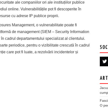
curitate ale companiilor ori ale instituțiilor publice
diul online. Vulnerabilitățile pot fi descoperite în
resurse cu adrese IP publice proprii.
osures Management, o vulnerabilitate poate fi
platformă de management (SIEM – Security Information
 cadrul departamentului specializat al clientului.
te periodice, pentru o vizibilitate crescută în cadrul
SOC
 care pot fi luate, a rezolvării incidentelor și
ART
Jacuz
cumpe
Fasci
O per