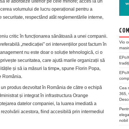
i să le abordeze ulterior pe cele minore; acces la un
cerea volumului de lucru operațional pentru a
de securitate, respectând atât reglementările interne,
COM
niu critic în funcționarea sănătoasă a unei companii.
Vio
o
eferabilă „medicației” ori intervențiilor post factum în
masi
anagement nu este doar o soluție tehnologică, ci o
EPo
privește securitatea, care ajută marile organizații să
tradiț
tățile și să ia măsuri la timp
»,
spune Florin Popa,
EPo
ge România.
compl
n produs dezvoltat în România de către o echipă
Cea m
365, 
administrat și integrat în infrastructura Orange
Desco
otejarea datelor companiei, la luarea imediată a
Pentr
 rezolvării acestora, fiind accesibilă prin intermediul
elega
nobil