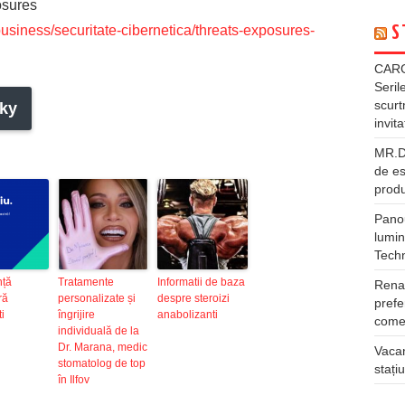
osures
usiness/securitate-cibernetica/threats-exposures-
S
CARG
Seril
scurt
ky
invita
MR.DI
de es
produ
Panou
lumin
Tech
ță
Tratamente
Informatii de baza
Rena
ră
personalizate și
despre steroizi
prefe
i
îngrijire
anabolizanti
comer
individuală de la
Dr. Marana, medic
Vacan
stomatolog de top
stați
în Ilfov