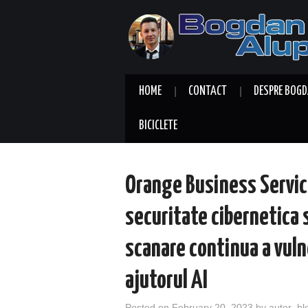
HOME
CONTACT
DESPRE BOGD
BICICLETE
Orange Business Servic
securitate cibernetica 
scanare continua a vuln
ajutorul AI
Posted on
February 20, 2023
by
autor_bl