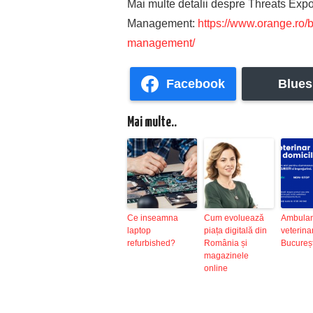
Mai multe detalii despre Threats Exp
Management:
https://www.orange.ro/b
management/
Facebook
Blues
Mai multe..
Ce inseamna
Cum evoluează
Ambulan
laptop
piața digitală din
veterina
refurbished?
România și
Bucureșt
magazinele
online