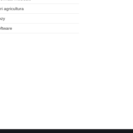
iri agricultura
ozy
ftware