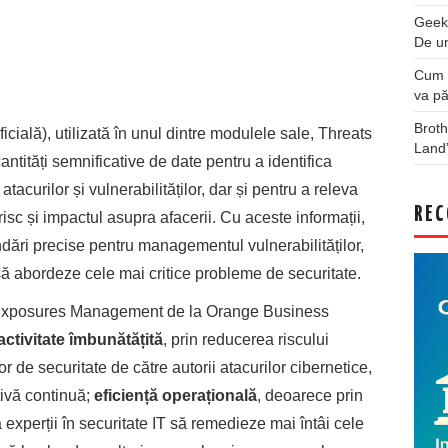
Geek
De u
Cum a
va pă
Broth
ificială), utilizată în unul dintre modulele sale, Threats
Land
ități semnificative de date pentru a identifica
acurilor și vulnerabilităților, dar și pentru a releva
REC
risc și impactul asupra afacerii. Cu aceste informații,
dări precise pentru managementul vulnerabilităților,
 să abordeze cele mai critice probleme de securitate.
s Exposures Management de la Orange Business
activitate îmbunătățită
, prin reducerea riscului
lor de securitate de către autorii atacurilor cibernetice,
tivă continuă;
eficiență operațională
, deoarece prin
ă experții în securitate IT să remedieze mai întâi cele