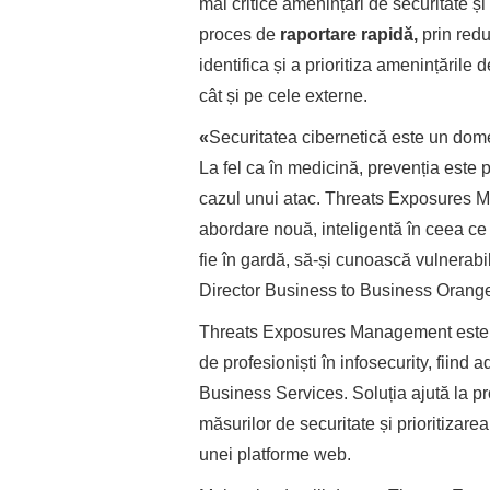
mai critice amenințări de securitate ș
proces de
raportare rapidă,
prin redu
identifica și a prioritiza amenințările 
cât și pe cele externe.
«
Securitatea cibernetică este un dome
La fel ca în medicină, prevenția este pr
cazul unui atac. Threats Exposures M
abordare nouă, inteligentă în ceea ce 
fie în gardă, să-și cunoască vulnerabili
Director Business to Business Oran
Threats Exposures Management este u
de profesioniști în infosecurity, fiind 
Business Services. Soluția ajută la pr
măsurilor de securitate și prioritizarea
unei platforme web.