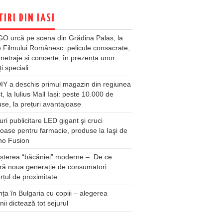
TIRI DIN IASI
O urcă pe scena din Grădina Palas, la
e Filmului Românesc: pelicule consacrate,
metraje și concerte, în prezența unor
ți speciali
Y a deschis primul magazin din regiunea
t, la Iulius Mall Iași: peste 10.000 de
se, la prețuri avantajoase
ri publicitare LED gigant şi cruci
oase pentru farmacie, produse la Iaşi de
no Fusion
șterea “băcăniei” moderne – De ce
ră noua generație de consumatori
țul de proximitate
ța în Bulgaria cu copiii – alegerea
unii dictează tot sejurul