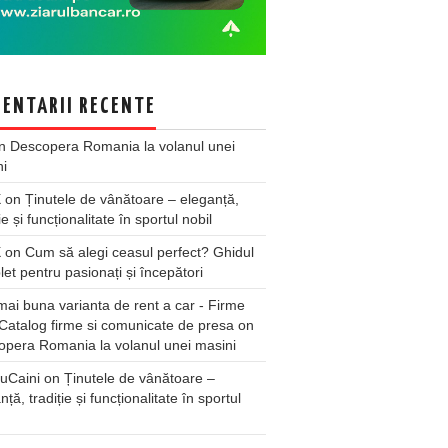
ENTARII RECENTE
n
Descopera Romania la volanul unei
ni
X
on
Ținutele de vânătoare – eleganță,
ie și funcționalitate în sportul nobil
X
on
Cum să alegi ceasul perfect? Ghidul
et pentru pasionați și începători
ai buna varianta de rent a car - Firme
Catalog firme si comunicate de presa
on
pera Romania la volanul unei masini
uCaini
on
Ținutele de vânătoare –
nță, tradiție și funcționalitate în sportul