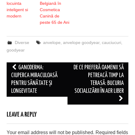
locuinta
Belgiană în
inteligent si
Cosmetica
modern
Canină de
peste 65 de Ani
Diverse
anvelope
,
anvelope goodyear
,
cauciucuri
,
goodyear
Post
GANODERMA:
DE CE PREFERĂ OAMENII SĂ
navigation
CIUPERCA MIRACULOASĂ
PETREACĂ TIMP LA
PENTRU SĂNĂTATE ȘI
TERASĂ: BUCURIA
LONGEVITATE
SOCIALIZĂRII ÎN AER LIBER
LEAVE A REPLY
Your email address will not be published.
Required fields