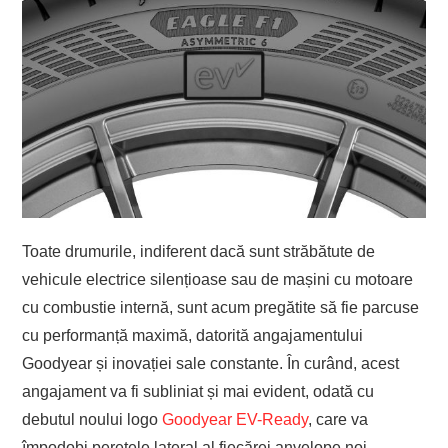
Toate drumurile, indiferent dacă sunt străbătute de
vehicule electrice silențioase sau de mașini cu motoare
cu combustie internă, sunt acum pregătite să fie parcuse
cu performanță maximă, datorită angajamentului
Goodyear și inovației sale constante. În curând, acest
angajament va fi subliniat și mai evident, odată cu
debutul noului logo
Goodyear EV-Ready
, care va
împodobi peretele lateral al fiecărei anvelope noi