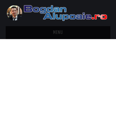
MENU
HOME
CONTACT
DESPRE BOGDAN ALUPOAIE
AUTOMOBILE
DRESS TO IMPRESS
TRAVEL