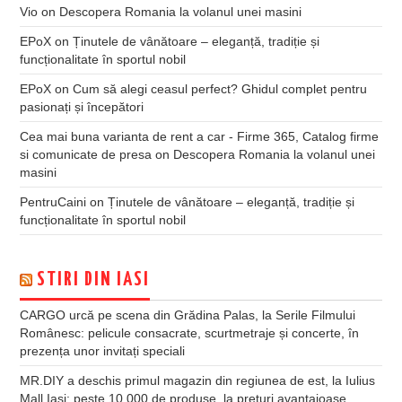
Vio
on
Descopera Romania la volanul unei masini
EPoX
on
Ținutele de vânătoare – eleganță, tradiție și
funcționalitate în sportul nobil
EPoX
on
Cum să alegi ceasul perfect? Ghidul complet pentru
pasionați și începători
Cea mai buna varianta de rent a car - Firme 365, Catalog firme
si comunicate de presa
on
Descopera Romania la volanul unei
masini
PentruCaini
on
Ținutele de vânătoare – eleganță, tradiție și
funcționalitate în sportul nobil
STIRI DIN IASI
CARGO urcă pe scena din Grădina Palas, la Serile Filmului
Românesc: pelicule consacrate, scurtmetraje și concerte, în
prezența unor invitați speciali
MR.DIY a deschis primul magazin din regiunea de est, la Iulius
Mall Iași: peste 10.000 de produse, la prețuri avantajoase