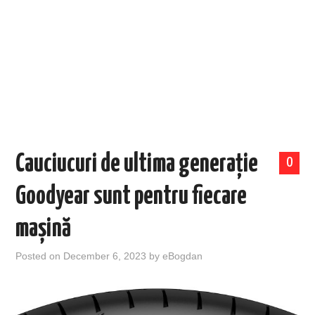
EVENIMENTE
TECH
BICICLETE
Cauciucuri de ultima generație
0
Goodyear sunt pentru fiecare
mașină
Posted on
December 6, 2023
by
eBogdan