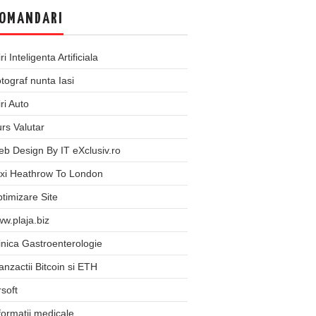
OMANDARI
iri Inteligenta Artificiala
tograf nunta Iasi
iri Auto
rs Valutar
b Design By IT eXclusiv.ro
xi Heathrow To London
timizare Site
w.plaja.biz
inica Gastroenterologie
anzactii Bitcoin si ETH
rsoft
formatii medicale