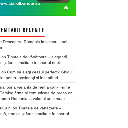
ENTARII RECENTE
n
Descopera Romania la volanul unei
ni
X
on
Ținutele de vânătoare – eleganță,
ie și funcționalitate în sportul nobil
X
on
Cum să alegi ceasul perfect? Ghidul
et pentru pasionați și începători
ai buna varianta de rent a car - Firme
Catalog firme si comunicate de presa
on
pera Romania la volanul unei masini
uCaini
on
Ținutele de vânătoare –
nță, tradiție și funcționalitate în sportul