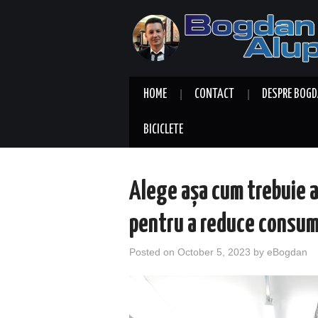
HOME
CONTACT
DESPRE BOGD
BICICLETE
Alege așa cum trebuie 
pentru a reduce consum
Posted on
October 5, 2023
by
eBogdan