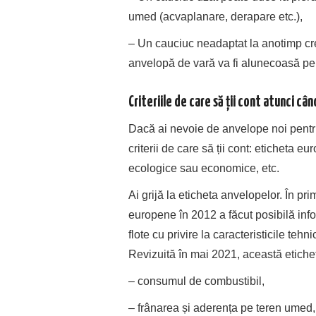
umed (acvaplanare, derapare etc.),
– Un cauciuc neadaptat la anotimp cre
anvelopă de vară va fi alunecoasă pe
Criteriile de care să ții cont atunci c
Dacă ai nevoie de anvelope noi pentr
criterii de care să ții cont: eticheta
ecologice sau economice, etc.
Ai grijă la eticheta anvelopelor. În pri
europene în 2012 a făcut posibilă info
flote cu privire la caracteristicile tehn
Revizuită în mai 2021, această etichet
– consumul de combustibil,
– frânarea și aderența pe teren umed,