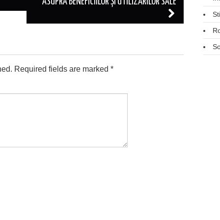
ASUPRA BENEFICIILOR ȘI UTILIZĂRILOR SALE
St
R
So
hed.
Required fields are marked
*