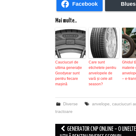
Facebook
Blues
Mai multe..
Cauciucuri de
Care sunt
Ghidul t
ultima generație
etichetele pentru
materie
Goodyear sunt
anvelopele de
anvelop
pentru fiecare
vară și cele all
– e-tran
mașină
season?
Diverse
anvelope
,
cauciucuri a
tractoare
Post
GENERATOR CNP ONLINE – O UNELTE