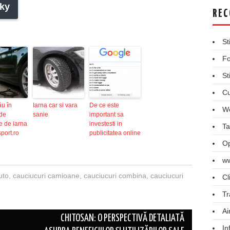
ky
REC
St
Fo
St
Cu
ău în
Iarna car si vara
De ce este
We
 de
sanie
important sa
e de iarna
investesti in
Ta
sport.ro
publicitatea online
Op
ww
uto
,
cauciucuri camioane
,
cauciucuri combina
,
cauciucuri
Cl
Tr
Ai
CHITOSAN: O PERSPECTIVĂ DETALIATĂ
In