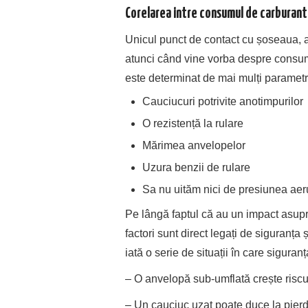
Corelarea intre consumul de carburant
Unicul punct de contact cu șoseaua, 
atunci când vine vorba despre consum
este determinat de mai mulți parametr
Cauciucuri potrivite anotimpurilor
O rezistență la rulare
Mărimea anvelopelor
Uzura benzii de rulare
Sa nu uităm nici de presiunea aerul
Pe lângă faptul că au un impact asup
factori sunt direct legați de siguranța
iată o serie de situații în care sigura
– O anvelopă sub-umflată crește riscu
– Un cauciuc uzat poate duce la pierde