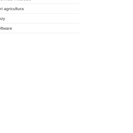
iri agricultura
ozy
ftware