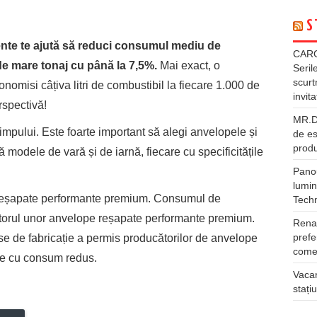
S
nte te ajută să reduci consumul mediu de
CARG
de mare tonaj cu până la 7,5%.
Mai exact, o
Seril
scurt
omisi câțiva litri de combustibil la fiecare 1.000 de
invita
rspectivă!
MR.DI
pului. Este foarte important să alegi anvelopele și
de es
produ
tă modele de vară și de iarnă, fiecare cu specificitățile
Panou
lumin
 reșapate performante premium. Consumul de
Tech
jutorul unor anvelope reșapate performante premium.
Rena
prefe
e de fabricație a permis producătorilor de anvelope
comer
ne cu consum redus.
Vacan
stați