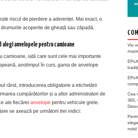
ște riscul de pierdere a aderenței. Mai exact, o
 drumurile acoperite de gheață sau zăpadă.
COM
ând alegi anvelopele pentru camioane
Vio
o
masi
u camioane, iată care sunt cele mai importante
EPo
 europeană, anotimpul în curs, gama de anvelope
tradiț
EPo
compl
mul rând, introducerea obligatorie a etichetării
rmarea cumpărătorilor și a altor administratori de
Cea m
365, 
ice ale fiecărei
anvelope
pentru vehicule grele.
Desco
are se axează pe următorii trei indici:
Pentr
elega
nobil