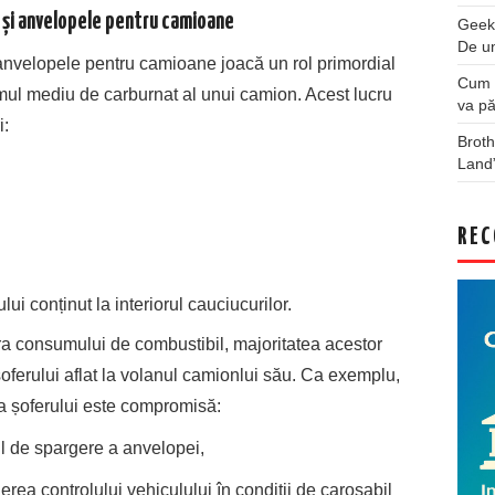
 și anvelopele pentru camioane
Geek
De u
anvelopele pentru camioane joacă un rol primordial
Cum a
ul mediu de carburnat al unui camion. Acest lucru
va pă
i:
Broth
Land
REC
ui conținut la interiorul cauciucurilor.
ra consumului de combustibil, majoritatea acestor
 șoferului aflat la volanul camionlui său. Ca exemplu,
nța șoferului este compromisă:
l de spargere a anvelopei,
rea controlului vehiculului în condiții de carosabil