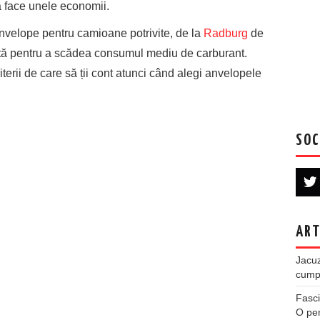
 a face unele economii.
anvelope pentru camioane potrivite, de la
Radburg
de
tă pentru a scădea consumul mediu de carburant.
terii de care să ții cont atunci când alegi anvelopele
SOC
ART
Jacuz
cumpe
Fasci
O per