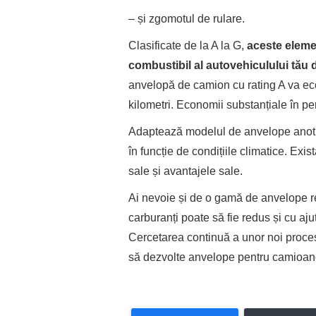
– și zgomotul de rulare.
Clasificate de la A la G,
aceste eleme
combustibil al autovehiculului tău 
anvelopă de camion cu rating A va econ
kilometri. Economii substanțiale în pe
Adaptează modelul de anvelope anotim
în funcție de condițiile climatice. Exis
sale și avantajele sale.
Ai nevoie și de o gamă de anvelope
carburanți poate să fie redus și cu a
Cercetarea continuă a unor noi proces
să dezvolte anvelope pentru camioa