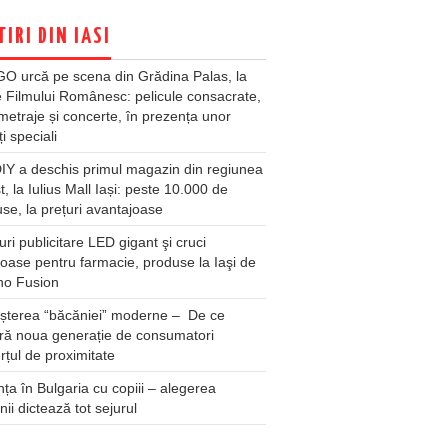
TIRI DIN IASI
O urcă pe scena din Grădina Palas, la
e Filmului Românesc: pelicule consacrate,
metraje și concerte, în prezența unor
ți speciali
Y a deschis primul magazin din regiunea
t, la Iulius Mall Iași: peste 10.000 de
se, la prețuri avantajoase
ri publicitare LED gigant şi cruci
oase pentru farmacie, produse la Iaşi de
no Fusion
șterea “băcăniei” moderne – De ce
ră noua generație de consumatori
țul de proximitate
ța în Bulgaria cu copiii – alegerea
unii dictează tot sejurul