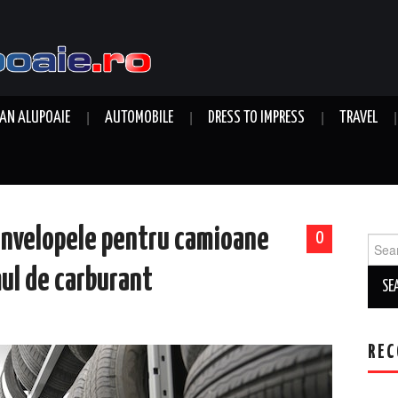
AN ALUPOAIE
AUTOMOBILE
DRESS TO IMPRESS
TRAVEL
anvelopele pentru camioane
0
Sear
for:
ul de carburant
REC