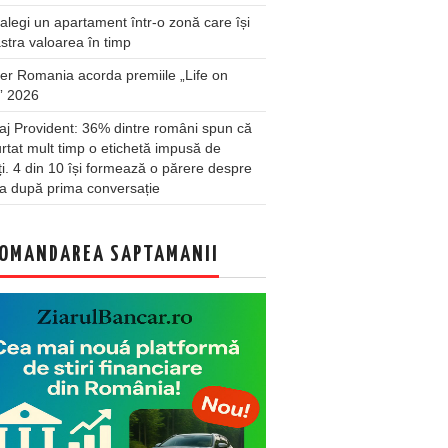
legi un apartament într-o zonă care își
stra valoarea în timp
er Romania acorda premiile „Life on
” 2026
j Provident: 36% dintre români spun că
rtat mult timp o etichetă impusă de
lți. 4 din 10 își formează o părere despre
a după prima conversație
OMANDAREA SAPTAMANII