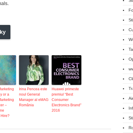
St
als.
Fo
St
Cu
ky
We
Ta
Op
ww
Cl
Tr
Marketing
Irina Pencea este
Huawei primeste
 or a
noul General
premiul “Best
Ai
Marketing
Manager al eMAG
Consumer
er –
România
Electronics Brand”
In
One
2016
 Hire?
St
R