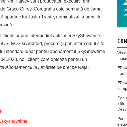
mie Kim Falvey sunt producători executivi prin
e Grace Gilroy. Coregrafia este semnată de Jamal
 îi aparține lui Justin Trante, nominalizat la premiile
uzică.
clienților prin intermediul aplicației SkyShowtime,
COM
 iOS, tvOS și Android, precum și prin intermediul site-
ețul standard lunar pentru abonamentul SkyShowtime
Vio
o
masi
04.2023, noii clienți care optează pentru un
rta
Abonamentul la jumătate de preț pe viață
.
EPo
tradiț
EPo
compl
Cea m
365, 
Desco
m
Pentr
/skyshowtime
elega