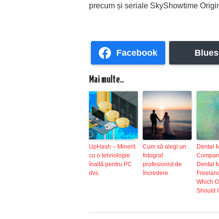
precum și seriale SkyShowtime Origin
Facebook
Blues
Mai multe..
UpHash – Minerit
Cum să alegi un
Dental 
cu o tehnologie
fotograf
Company
înaltă pentru PC
profesionist de
Dental 
dvs.
încredere
Freelanc
Which 
Should I