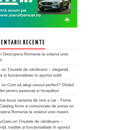
ENTARII RECENTE
n
Descopera Romania la volanul unei
ni
X
on
Ținutele de vânătoare – eleganță,
ie și funcționalitate în sportul nobil
X
on
Cum să alegi ceasul perfect? Ghidul
et pentru pasionați și începători
ai buna varianta de rent a car - Firme
Catalog firme si comunicate de presa
on
pera Romania la volanul unei masini
uCaini
on
Ținutele de vânătoare –
nță, tradiție și funcționalitate în sportul