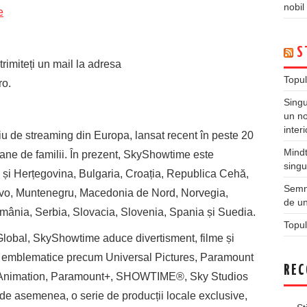
nobil
e
S
rimiteți un mail la adresa
Topul
ro.
Singu
un no
inter
u de streaming din Europa, lansat recent în peste 20
Mindt
ane de familii. În prezent, SkyShowtime este
singu
a și Herțegovina, Bulgaria, Croația, Republica Cehă,
Semne
vo, Muntenegru, Macedonia de Nord, Norvegia,
de un
omânia, Serbia, Slovacia, Slovenia, Spania și Suedia.
Topul
lobal, SkyShowtime aduce divertisment, filme și
uri emblematice precum Universal Pictures, Paramount
REC
 Animation, Paramount+, SHOWTIME®, Sky Studios
e asemenea, o serie de producții locale exclusive,