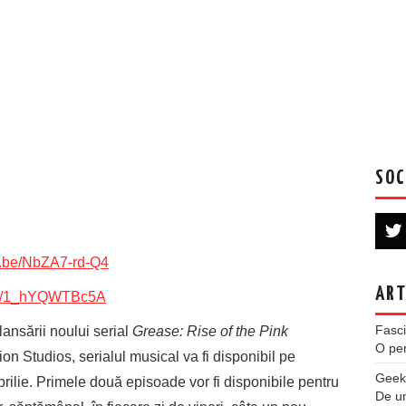
SOC
tu.be/NbZA7-rd-Q4
ART
.be/1_hYQWTBc5A
Fasci
ansării noului serial
Grease: Rise of the Pink
O per
 Studios, serialul musical va fi disponibil pe
Geek
ilie. Primele două episoade vor fi disponibile pentru
De u