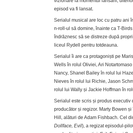
vizionare la momentul lansării, ulterio
episod va fi lansat.
Serialul musical are loc cu patru ani î
n-roll-ul să domine, înainte ca T-Birds
îndrăznesc să se distreze după propri
liceul Rydell pentru totdeauna.
Serialul îi are ca protagoniști pe Mar
Wells în rolul Oliviei, Ari Notartomaso 
Nancy, Shanel Bailey în rolul lui Ha
Nieves în rolul lui Richie, Jason Schm
rolul lui Wally și Jackie Hoffman în ro
Serialul este scris și produs executi
producător și regizor. Marty Bowen și
Hill, alături de Adam Fishbach. Cel d
Dollface, Evil
), a regizat episodul-pil