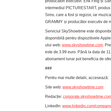
producători executivi. Erik Feig și Sa
intermediul PICTURESTART, produs d
Sims, care a fost și regizor, iar muzica
GRAMMY și producător executiv de m
Serviciul SkyShowtime este disponibil 
disponibilă pentru dispozitivele Apple
ului web:
www.skyshowtime.com
. Pr
este de 3.99 euro. Până la data de 11.
abonament lunar pot beneficia de ofe
###
Pentru mai multe detalii, accesează:
Site web:
www.skyshowtime.com
Redacție:
corporate.skyshowtime.co
LinkedIn:
www.linkedin.com/company