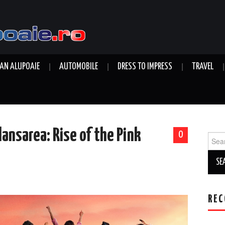
AN ALUPOAIE
AUTOMOBILE
DRESS TO IMPRESS
TRAVEL
ansarea: Rise of the Pink
0
Sear
for:
REC