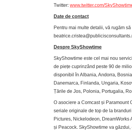
Twitter:
www.twitter.com/SkyShowtim
Date de contact
Pentru mai multe detalii, vă rugăm să t
beatrice.cristea@publicisconsultants.
Despre SkyShowtime
SkyShowtime este cel mai nou servici
de piețe cuprinzând peste 90 de milio
disponibil în Albania, Andorra, Bosni
Danemarca, Finlanda, Ungaria, Koso
Țările de Jos, Polonia, Portugalia, R
O asociere a Comcast și Paramount G
seriale originale de top de la brand
Pictures, Nickelodeon, DreamWorks
și Peacock. SkyShowtime va găzdui, d