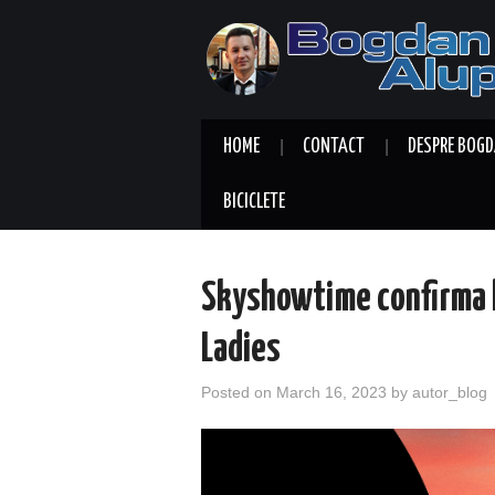
HOME
CONTACT
DESPRE BOGD
BICICLETE
Skyshowtime confirma l
Ladies
Posted on
March 16, 2023
by
autor_blog