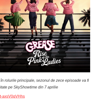
n rolurile principale, sezonul de zece episoade va fi
vitate pe SkyShowtime din 7 aprilie
tl/t-axsV0qVHhs