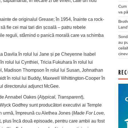
r, săptămânal, în fiecare zi de vineri, câte un nou
Cum a
va pă
nainte de originalul Grease; în 1954, înainte ca rock-
Broth
Land
 să fie cei mai tari din școală – patru rebele
ile reguli, stârnind o panică morală care va schimba
Sonda
au pu
ceila
cinev
isa Davila în rolul lui Jane și pe Cheyenne Isabel
în rolul lui Cynthiei, Tricia Fukuhara în rolul lui
zel, Madison Thompson în rolul lui Susan, Johnathan
REC
idt în rolul lui Buddy, Maxwell Whittington-Cooper în
lul directorului adjunct McGee.
v de Annabel Oakes (
Atypical, Transparent
),
 Wyck Godfrey sunt producători executivi ai Temple
in urmă, împreună cu Alethea Jones (
Made For Love,
ot, plus încă două episoade, pentru care ambii au fost