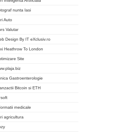
iri Inteligenta Artificiala
tograf nunta Iasi
iri Auto
rs Valutar
b Design By IT eXclusiv.ro
xi Heathrow To London
timizare Site
w.plaja.biz
inica Gastroenterologie
anzactii Bitcoin si ETH
rsoft
formatii medicale
iri agricultura
ozy