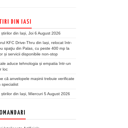
TIRI DIN IASI
 știrilor din Iași, Joi 6 August 2026
rul KFC Drive-Thru din Iași, relocat într-
u spaţiu din Palas, cu peste 400 mp la
ior și servicii disponibile non-stop
ale aduce tehnologia și empatia într-un
r loc
 că anvelopele mașinii trebuie verificate
 specialist
 știrilor din Iași, Miercuri 5 August 2026
OMANDARI