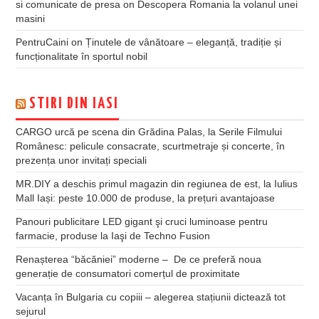
si comunicate de presa
on
Descopera Romania la volanul unei
masini
PentruCaini
on
Ținutele de vânătoare – eleganță, tradiție și
funcționalitate în sportul nobil
STIRI DIN IASI
CARGO urcă pe scena din Grădina Palas, la Serile Filmului
Românesc: pelicule consacrate, scurtmetraje și concerte, în
prezența unor invitați speciali
MR.DIY a deschis primul magazin din regiunea de est, la Iulius
Mall Iași: peste 10.000 de produse, la prețuri avantajoase
Panouri publicitare LED gigant şi cruci luminoase pentru
farmacie, produse la Iaşi de Techno Fusion
Renașterea “băcăniei” moderne – De ce preferă noua
generație de consumatori comerțul de proximitate
Vacanța în Bulgaria cu copiii – alegerea stațiunii dictează tot
sejurul