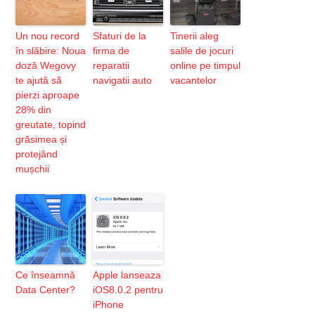
Un nou record
Sfaturi de la
Tinerii aleg
în slăbire: Noua
firma de
salile de jocuri
doză Wegovy
reparatii
online pe timpul
te ajută să
navigatii auto
vacantelor
pierzi aproape
28% din
greutate, topind
grăsimea și
protejând
mușchii
Ce înseamnă
Apple lanseaza
Data Center?
iOS8.0.2 pentru
iPhone