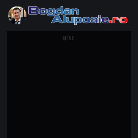
MENU
HOME
CONTACT
DESPRE BOGDAN ALUPOAIE
AUTOMOBILE
DRESS TO IMPRESS
TRAVEL