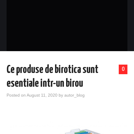
EVENIMENTE
TECH
BICICLETE
Ce produse de birotica sunt
0
esentiale intr-un birou
Posted on
August 11, 2020
by
autor_blog