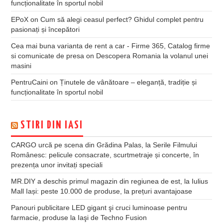
funcționalitate în sportul nobil
EPoX
on
Cum să alegi ceasul perfect? Ghidul complet pentru
pasionați și începători
Cea mai buna varianta de rent a car - Firme 365, Catalog firme
si comunicate de presa
on
Descopera Romania la volanul unei
masini
PentruCaini
on
Ținutele de vânătoare – eleganță, tradiție și
funcționalitate în sportul nobil
STIRI DIN IASI
CARGO urcă pe scena din Grădina Palas, la Serile Filmului
Românesc: pelicule consacrate, scurtmetraje și concerte, în
prezența unor invitați speciali
MR.DIY a deschis primul magazin din regiunea de est, la Iulius
Mall Iași: peste 10.000 de produse, la prețuri avantajoase
Panouri publicitare LED gigant şi cruci luminoase pentru
farmacie, produse la Iaşi de Techno Fusion