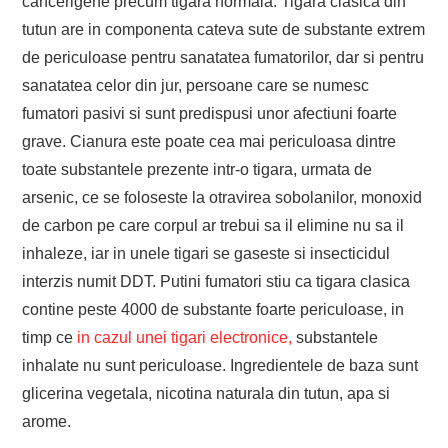
cancerigene precum tigara normala. Tigara clasica din
tutun are in componenta cateva sute de substante extrem
de periculoase pentru sanatatea fumatorilor, dar si pentru
sanatatea celor din jur, persoane care se numesc
fumatori pasivi si sunt predispusi unor afectiuni foarte
grave. Cianura este poate cea mai periculoasa dintre
toate substantele prezente intr-o tigara, urmata de
arsenic, ce se foloseste la otravirea sobolanilor, monoxid
de carbon pe care corpul ar trebui sa il elimine nu sa il
inhaleze, iar in unele tigari se gaseste si insecticidul
interzis numit DDT. Putini fumatori stiu ca tigara clasica
contine peste 4000 de substante foarte periculoase, in
timp ce
in cazul unei tigari electronice,
substantele
inhalate nu sunt periculoase. Ingredientele de baza sunt
glicerina vegetala, nicotina naturala din tutun, apa si
arome.