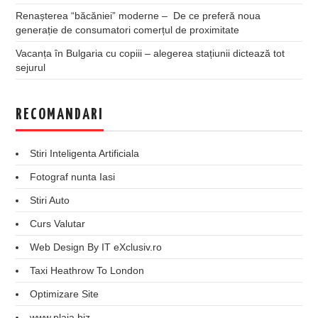
Renașterea “băcăniei” moderne – De ce preferă noua
generație de consumatori comerțul de proximitate
Vacanța în Bulgaria cu copiii – alegerea stațiunii dictează tot
sejurul
RECOMANDARI
Stiri Inteligenta Artificiala
Fotograf nunta Iasi
Stiri Auto
Curs Valutar
Web Design By IT eXclusiv.ro
Taxi Heathrow To London
Optimizare Site
www.plaja.biz