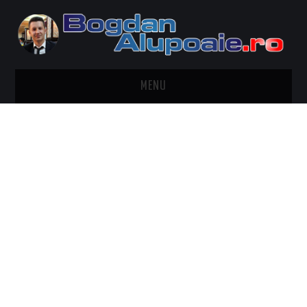
MENU
HOME
CONTACT
DESPRE BOGDAN ALUPOAIE
AUTOMOBILE
DRESS TO IMPRESS
TRAVEL