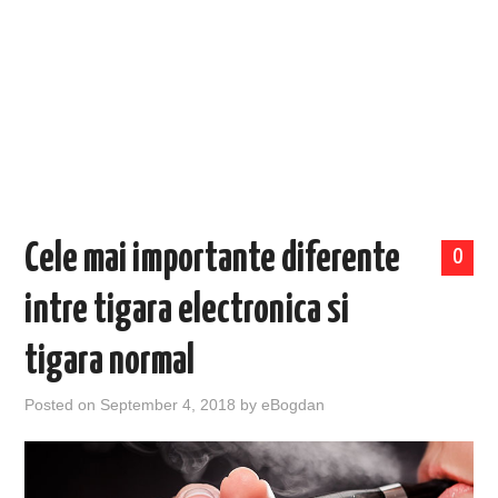
EVENIMENTE
TECH
BICICLETE
Cele mai importante diferente
0
intre tigara electronica si
tigara normal
Posted on
September 4, 2018
by
eBogdan