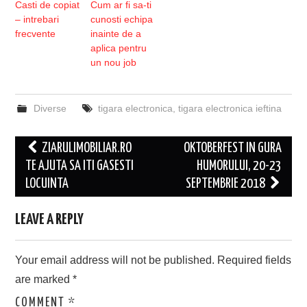
Casti de copiat
Cum ar fi sa-ti
– intrebari
cunosti echipa
frecvente
inainte de a
aplica pentru
un nou job
Diverse
tigara electronica
,
tigara electronica ieftina
Post
ZIARULIMOBILIAR.RO
OKTOBERFEST IN GURA
navigation
TE AJUTA SA ITI GASESTI
HUMORULUI, 20-23
LOCUINTA
SEPTEMBRIE 2018
LEAVE A REPLY
Your email address will not be published.
Required fields
are marked
*
COMMENT
*