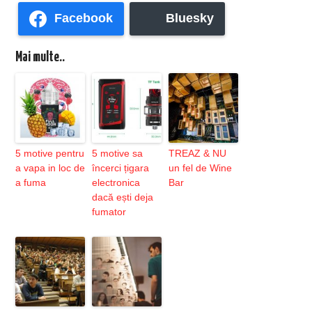
Facebook
Bluesky
Mai multe..
5 motive pentru
5 motive sa
TREAZ & NU
a vapa in loc de
încerci țigara
un fel de Wine
a fuma
electronica
Bar
dacă ești deja
fumator