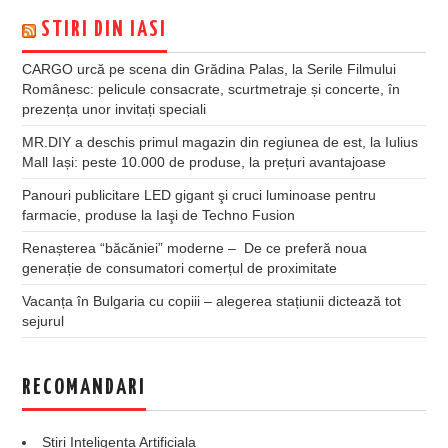
STIRI DIN IASI
CARGO urcă pe scena din Grădina Palas, la Serile Filmului
Românesc: pelicule consacrate, scurtmetraje și concerte, în
prezența unor invitați speciali
MR.DIY a deschis primul magazin din regiunea de est, la Iulius
Mall Iași: peste 10.000 de produse, la prețuri avantajoase
Panouri publicitare LED gigant şi cruci luminoase pentru
farmacie, produse la Iaşi de Techno Fusion
Renașterea “băcăniei” moderne – De ce preferă noua
generație de consumatori comerțul de proximitate
Vacanța în Bulgaria cu copiii – alegerea stațiunii dictează tot
sejurul
RECOMANDARI
Stiri Inteligenta Artificiala