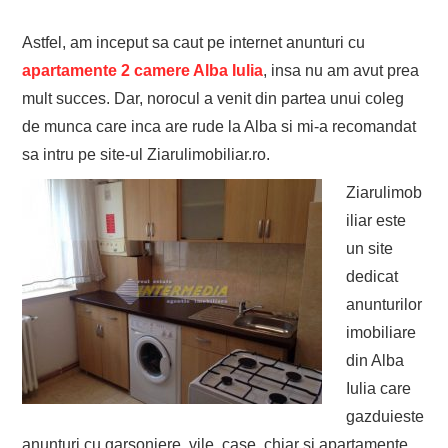
Astfel, am inceput sa caut pe internet anunturi cu
apartamente 2 camere Alba Iulia
, insa nu am avut prea
mult succes. Dar, norocul a venit din partea unui coleg
de munca care inca are rude la Alba si mi-a recomandat
sa intru pe site-ul Ziarulimobiliar.ro.
Ziarulimob
iliar este
un site
dedicat
anunturilor
imobiliare
din Alba
Iulia care
gazduieste
anunturi cu garsoniere, vile, case, chiar si apartamente