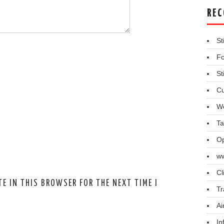
REC
St
Fo
St
Cu
We
Ta
Op
ww
Cl
E IN THIS BROWSER FOR THE NEXT TIME I
Tr
Ai
In