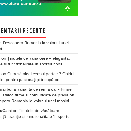
ENTARII RECENTE
n
Descopera Romania la volanul unei
ni
X
on
Ținutele de vânătoare – eleganță,
ie și funcționalitate în sportul nobil
X
on
Cum să alegi ceasul perfect? Ghidul
et pentru pasionați și începători
ai buna varianta de rent a car - Firme
Catalog firme si comunicate de presa
on
pera Romania la volanul unei masini
uCaini
on
Ținutele de vânătoare –
nță, tradiție și funcționalitate în sportul