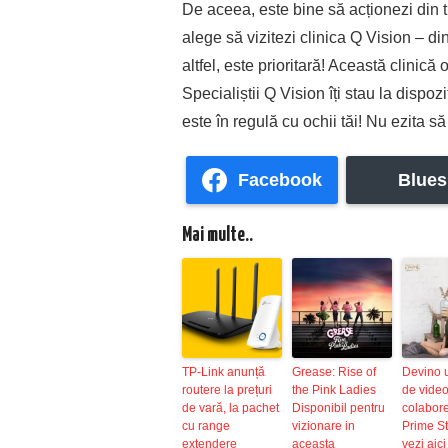
De aceea, este bine să acționezi din t
alege să vizitezi clinica Q Vision – d
altfel, este prioritară! Această clinică
Specialiștii Q Vision îți stau la dispozi
este în regulă cu ochii tăi! Nu ezita 
Facebook
Blues
Mai multe..
TP-Link anunță
Grease: Rise of
Devino 
routere la prețuri
the Pink Ladies
de video
de vară, la pachet
Disponibil pentru
colabor
cu range
vizionare in
Prime St
extendere
aceasta
vezi aici