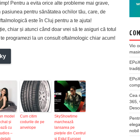
imp! Pentru a evita orice alte probleme mai grave,
in pasiunea pentru sănătatea ochilor tău, care, de
 oftalmologică este în Cluj pentru a te ajuta!
ție, chiar și atunci când doar vrei să te asiguri că totul
COM
să te programezi la un consult oftalmologic chiar acum!
Vio
o
masi
ky
EPo
tradiț
EPo
compl
Cea m
365, 
Desco
un model
Cum citim
SkyShowtime
Pentr
chat și
codurile de pe
marchează
elega
ează cu
anvelope
lansarea pe
nobil
udios –
piețele din Centrul
 detalii
și Estul Europei