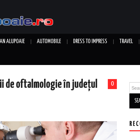
AN ALUPOAIE
AUTOMOBILE
DRESS TO IMPRESS
TRAVEL
cii de oftalmologie în județul
0
Sear
for:
REC