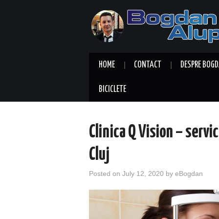
HOME
CONTACT
DESPRE BOGD
BICICLETE
Clinica Q Vision – servi
Cluj
Posted on
July 12, 2020
by
eBogdan