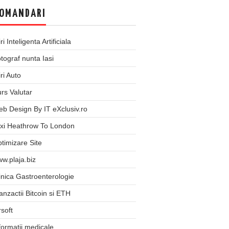
OMANDARI
iri Inteligenta Artificiala
tograf nunta Iasi
iri Auto
rs Valutar
b Design By IT eXclusiv.ro
xi Heathrow To London
timizare Site
w.plaja.biz
inica Gastroenterologie
anzactii Bitcoin si ETH
rsoft
formatii medicale