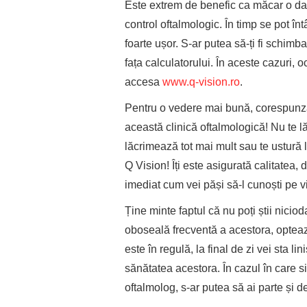
Este extrem de benefic ca măcar o dat
control oftalmologic. În timp se pot înt
foarte ușor. S-ar putea să-ți fi schimb
fața calculatorului. În aceste cazuri, oc
accesa
www.q-vision.ro
.
Pentru o vedere mai bună, corespunzăto
această clinică oftalmologică! Nu te l
lăcrimează tot mai mult sau te ustură la
Q Vision! Îți este asigurată calitatea,
imediat cum vei păși să-l cunoști pe v
Ține minte faptul că nu poți știi nici
oboseală frecventă a acestora, opteaz
este în regulă, la final de zi vei sta li
sănătatea acestora. În cazul în care s
oftalmolog, s-ar putea să ai parte și 