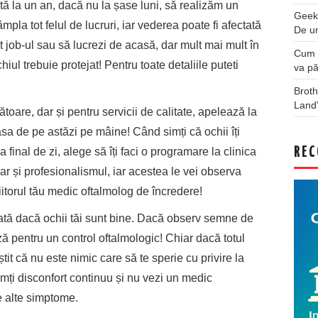
ă la un an, dacă nu la șase luni, să realizăm un
Geek
âmpla tot felul de lucruri, iar vederea poate fi afectată
De u
at job-ul sau să lucrezi de acasă, dar mult mai mult în
Cum a
hiul trebuie protejat! Pentru toate detaliile puteti
va pă
Broth
Land
are, dar și pentru servicii de calitate, apelează la
ăsa de pe astăzi pe mâine! Când simți că ochii îți
REC
 final de zi, alege să îți faci o programare la clinica
 dar și profesionalismul, iar acestea le vei observa
iitorul tău medic oftalmolog de încredere!
odată dacă ochii tăi sunt bine. Dacă observ semne de
ă pentru un control oftalmologic! Chiar dacă totul
niștit că nu este nimic care să te sperie cu privire la
imți disconfort continuu și nu vezi un medic
de alte simptome.