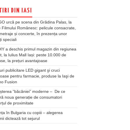
TIRI DIN IASI
O urcă pe scena din Grădina Palas, la
e Filmului Românesc: pelicule consacrate,
metraje și concerte, în prezența unor
ți speciali
Y a deschis primul magazin din regiunea
t, la Iulius Mall Iași: peste 10.000 de
se, la prețuri avantajoase
ri publicitare LED gigant şi cruci
oase pentru farmacie, produse la Iaşi de
no Fusion
șterea “băcăniei” moderne – De ce
ră noua generație de consumatori
țul de proximitate
ța în Bulgaria cu copiii – alegerea
unii dictează tot sejurul