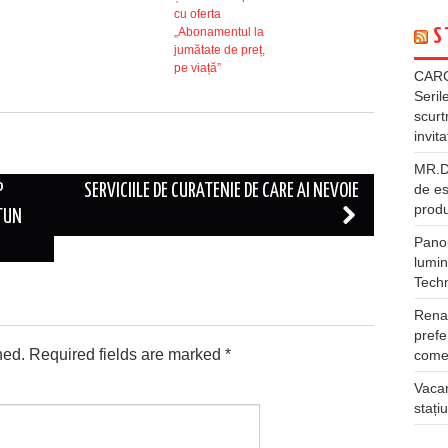
cu oferta
„Abonamentul la
S
jumătate de preț,
pe viață”
CARG
Seril
scurt
invita
MR.DI
de es
P
SERVICIILE DE CURATENIE DE CARE AI NEVOIE
produ
UTUN
Panou
lumin
Tech
Rena
prefe
hed.
Required fields are marked
*
comer
Vacan
stați