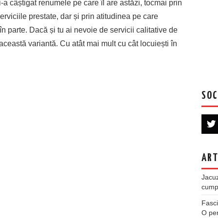
i-a câștigat renumele pe care îl are astăzi, tocmai prin
viciile prestate, dar și prin atitudinea pe care
în parte. Dacă și tu ai nevoie de servicii calitative de
această variantă. Cu atât mai mult cu cât locuiești în
SOC
ART
Jacuz
cumpe
Fasci
O per