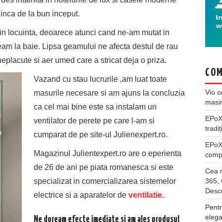
nca de la bun inceput.
 in locuinta, deoarece atunci cand ne-am mutat in
m la baie. Lipsa geamului ne afecta destul de rau
eplacute si aer umed care a stricat deja o priza.
COM
Vazand cu stau lucrurile ,am luat toate
Vio
o
masurile necesare si am ajuns la concluzia
masi
ca cel mai bine este sa instalam un
EPo
ventilator de perete pe care l-am si
tradiț
cumparat de pe site-ul Julienexpert.ro.
EPo
Magazinul Julientexpert.ro are o eperienta
compl
de 26 de ani pe piata romanesca si este
Cea m
365, 
specializat in comercializarea sistemelor
Desco
electrice si a aparatelor de
ventilatie
.
Pentr
elega
Ne doream efecte imediate si am ales produsul