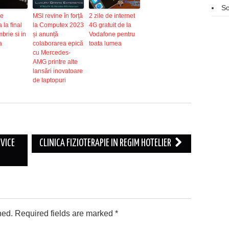
So
se
MSI revine în forță
2 zile de internet
 la final
la Computex 2023
4G gratuit de la
brie si in
și anunță
Vodafone pentru
a
colaborarea epică
toata lumea
cu Mercedes-
AMG printre alte
lansări inovatoare
de laptopuri
VICE
CLINICA FIZIOTERAPIE IN REGIM HOTELIER
hed.
Required fields are marked
*