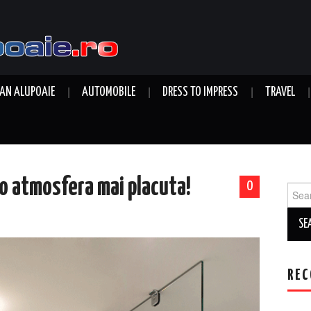
AN ALUPOAIE
AUTOMOBILE
DRESS TO IMPRESS
TRAVEL
 o atmosfera mai placuta!
0
Sear
for:
REC