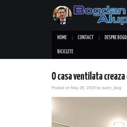
HOME
CONTACT
DESPRE BOGD
BICICLETE
O casa ventilata creaza
Posted on
May 28, 2019
by
autor_blog