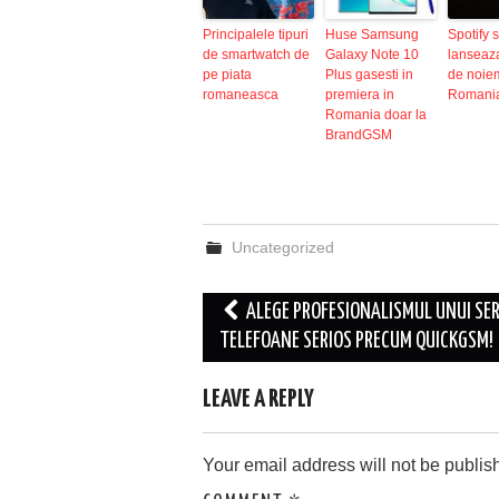
Principalele tipuri
Huse Samsung
Spotify 
de smartwatch de
Galaxy Note 10
lanseaza
pe piata
Plus gasesti in
de noiem
romaneasca
premiera in
Romani
Romania doar la
BrandGSM
Uncategorized
Post
ALEGE PROFESIONALISMUL UNUI SER
navigation
TELEFOANE SERIOS PRECUM QUICKGSM!
LEAVE A REPLY
Your email address will not be publis