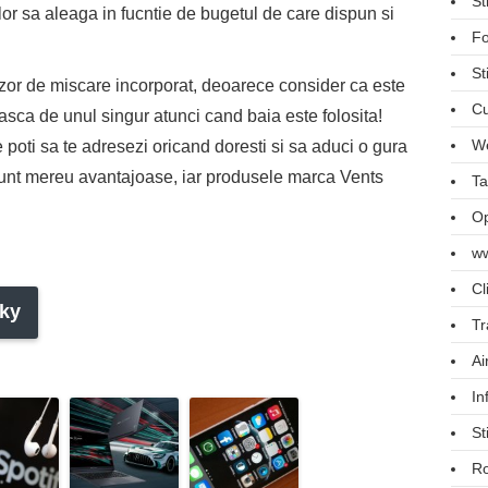
St
ilor sa aleaga in fucntie de bugetul de care dispun si
Fo
St
zor de miscare incorporat, deoarece consider ca este
Cu
asca de unul singur atunci cand baia este folosita!
We
 poti sa te adresezi oricand doresti si sa aduci o gura
 sunt mereu avantajoase, iar produsele marca Vents
Ta
Op
ww
Cl
ky
Tr
Ai
In
St
R