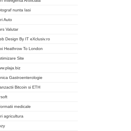
iri Inteligenta Artificiala
tograf nunta Iasi
iri Auto
rs Valutar
b Design By IT eXclusiv.ro
xi Heathrow To London
timizare Site
w.plaja.biz
inica Gastroenterologie
anzactii Bitcoin si ETH
rsoft
formatii medicale
iri agricultura
ozy