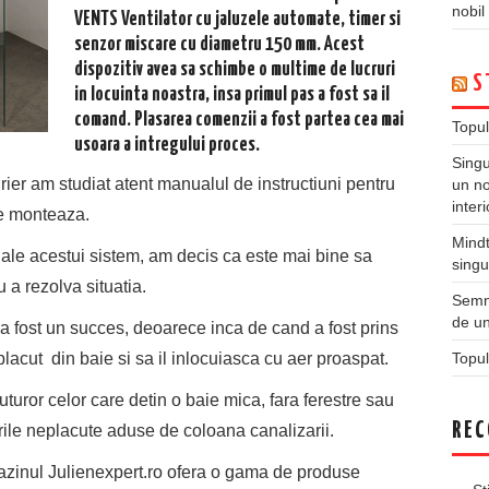
nobil
VENTS Ventilator cu jaluzele automate, timer si
senzor miscare cu diametru 150 mm. Acest
dispozitiv avea sa schimbe o multime de lucruri
S
in locuinta noastra, insa primul pas a fost sa il
comand. Plasarea comenzii a fost partea cea mai
Topul
usoara a intregului proces.
Singu
urier am studiat atent manualul de instructiuni pentru
un no
inter
se monteaza.
Mindt
ale acestui sistem, am decis ca este mai bine sa
singu
 a rezolva situatia.
Semne
de un
 a fost un succes, deoarece inca de cand a fost prins
placut din baie si sa il inlocuiasca cu aer proaspat.
Topul
turor celor care detin o baie mica, fara ferestre sau
REC
ile neplacute aduse de coloana canalizarii.
gazinul Julienexpert.ro ofera o gama de produse