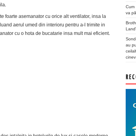
ila.
Cum a
va pă
e foarte asemanator cu orice alt ventilator, insa la
Broth
and aerul umed din interioru pentru a-l trimite in
Land
manator cu o hota de bucatarie insa mult mai eficient.
Sonda
au pu
ceila
cinev
REC
 des intalnita in hotelurile de lux si casele moderne