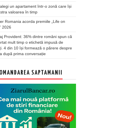
legi un apartament într-o zonă care își
stra valoarea în timp
er Romania acorda premiile „Life on
” 2026
j Provident: 36% dintre români spun că
rtat mult timp o etichetă impusă de
lți. 4 din 10 își formează o părere despre
a după prima conversație
OMANDAREA SAPTAMANII