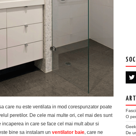
SOC
ART
sa care nu este ventilata in mod corespunzator poate
Fasci
elul peretilor. De cele mai multe ori, cel mai des sunt
O per
e incaperea in care se face cel mai mult abur si
Geek
este bine sa instalam un
ventilator baie
, care ne
De u