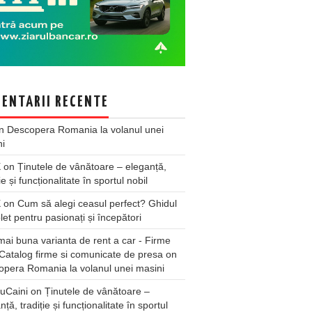
ENTARII RECENTE
n
Descopera Romania la volanul unei
ni
X
on
Ținutele de vânătoare – eleganță,
ie și funcționalitate în sportul nobil
X
on
Cum să alegi ceasul perfect? Ghidul
et pentru pasionați și începători
ai buna varianta de rent a car - Firme
Catalog firme si comunicate de presa
on
pera Romania la volanul unei masini
uCaini
on
Ținutele de vânătoare –
nță, tradiție și funcționalitate în sportul