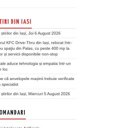
TIRI DIN IASI
 știrilor din Iași, Joi 6 August 2026
rul KFC Drive-Thru din Iași, relocat într-
u spaţiu din Palas, cu peste 400 mp la
ior și servicii disponibile non-stop
ale aduce tehnologia și empatia într-un
r loc
 că anvelopele mașinii trebuie verificate
 specialist
 știrilor din Iași, Miercuri 5 August 2026
OMANDARI