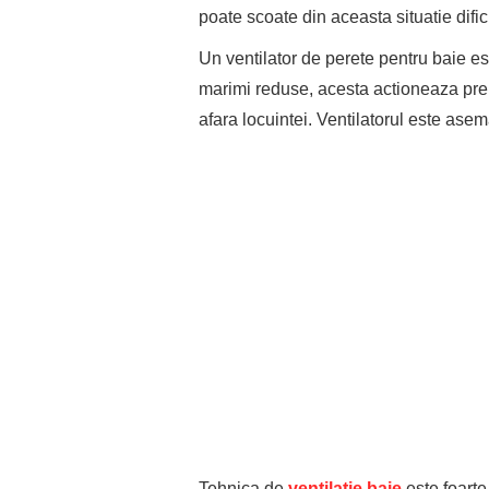
poate scoate din aceasta situatie dific
Un ventilator de perete pentru baie est
marimi reduse, acesta actioneaza prelu
afara locuintei. Ventilatorul este ase
Tehnica de
ventilatie baie
este foarte