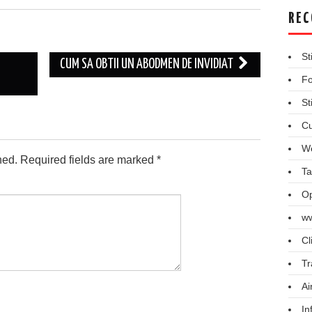
REC
St
CUM SA OBTII UN ABODMEN DE INVIDIAT
Fo
St
Cu
We
hed.
Required fields are marked
*
Ta
Op
ww
Cl
Tr
Ai
In