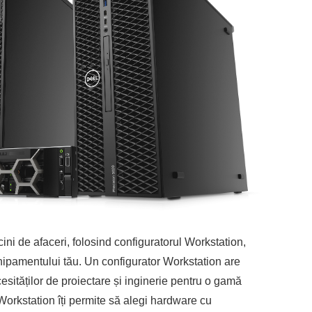
cini de afaceri, folosind configuratorul Workstation,
hipamentului tău. Un configurator Workstation are
cesităților de proiectare și inginerie pentru o gamă
 Workstation îți permite să alegi hardware cu