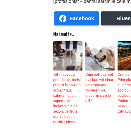
(profesionist – pentru sarcinile cele m
Facebook
Blues
Mai multe..
Tot în aceeași
Cum poti gasi cel
Orange 
pereche de teniși
mai bun veterinar
Primaria
prăfuiți în noul an
din Romania
au apro
școlar? Iată
indiferent de
acordul
câteva modele
orasul in care te
colabora
superbe de
afli?
Proiectul
încălțăminte de
Alba Iul
sezon, perfecte
City 20
pentru bugetul
oricărei eleve