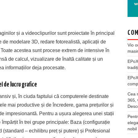
COM
ilor și a videoclipurilor sunt proiectate în principal
 de modelare 3D, redare fotorealistă, aplicații de
Vio
o
c. Toate acestea sunt procese extrem de intensive în
masi
să de calcul, vizualizare de înaltă calitate și un
EPo
a informațiilor deja procesate.
tradiț
EPo
compl
i de lucru grafice
Cea m
nsiv și, în ciuda faptului că computerele destinate
365, 
cele mai productive și de încredere, gama prețurilor și
Desco
l de impresionantă. Pentru a ușura alegerea unei stații
Pentr
 împărțit în trei grupe principale: Baza (configurație
elega
nobil
(standard – echilibru preț și putere) și Profesional