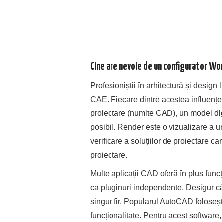
Cine are nevoie de un configurator W
Profesioniștii în arhitectură și design
CAE. Fiecare dintre acestea influențe
proiectare (numite CAD), un model digi
posibil. Render este o vizualizare a u
verificare a soluțiilor de proiectare ca
proiectare.
Multe aplicații CAD oferă în plus func
ca pluginuri independente. Desigur că 
singur fir. Popularul AutoCAD foloseșt
funcționalitate. Pentru acest software