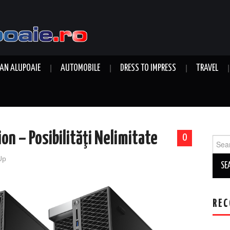
AN ALUPOAIE
AUTOMOBILE
DRESS TO IMPRESS
TRAVEL
n – Posibilităţi Nelimitate
0
Sear
for:
Up
REC