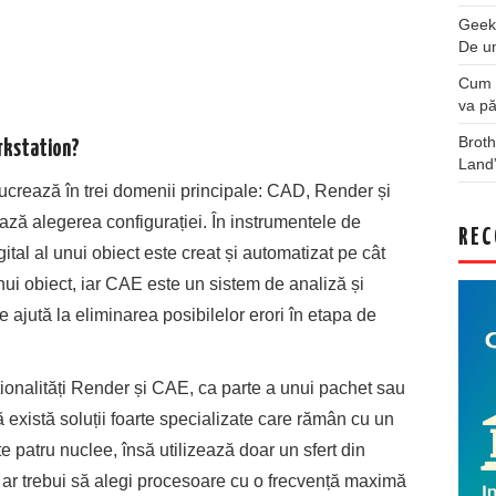
Geek
De u
Cum a
va pă
Broth
orkstation?
Land
 lucrează în trei domenii principale: CAD, Render și
ază alegerea configurației. În instrumentele de
REC
tal al unui obiect este creat și automatizat pe cât
nui obiect, iar CAE este un sistem de analiză și
re ajută la eliminarea posibilelor erori în etapa de
ționalități Render și CAE, ca parte a unui pachet sau
există soluții foarte specializate care rămân cu un
e patru nuclee, însă utilizează doar un sfert din
, ar trebui să alegi procesoare cu o frecvență maximă