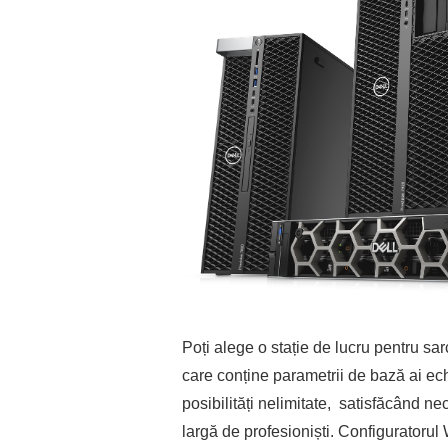
Poți alege o stație de lucru pentru sar
care conține parametrii de bază ai ec
posibilități nelimitate, satisfăcând ne
largă de profesioniști. Configuratorul