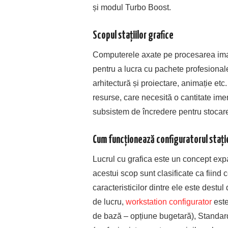
și modul Turbo Boost.
Scopul stațiilor grafice
Computerele axate pe procesarea imagin
pentru a lucra cu pachete profesionale
arhitectură și proiectare, animație et
resurse, care necesită o cantitate imen
subsistem de încredere pentru stocare
Cum funcționează configuratorul stație
Lucrul cu grafica este un concept expa
acestui scop sunt clasificate ca fiind 
caracteristicilor dintre ele este destu
de lucru,
workstation configurator
este
de bază – opțiune bugetară), Standard 