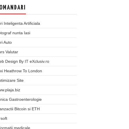
OMANDARI
iri Inteligenta Artificiala
tograf nunta Iasi
iri Auto
rs Valutar
b Design By IT eXclusiv.ro
xi Heathrow To London
timizare Site
w.plaja.biz
inica Gastroenterologie
anzactii Bitcoin si ETH
rsoft
formatii medicale