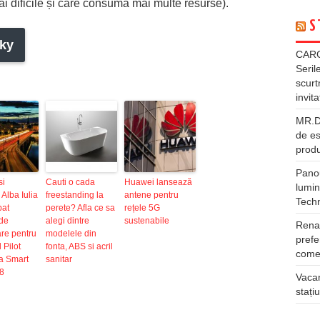
ai dificile și care consumă mai multe resurse).
S
ky
CARG
Seril
scurt
invita
MR.DI
de es
produ
Panou
si
Cauti o cada
Huawei lansează
lumin
 Alba Iulia
freestanding la
antene pentru
Tech
bat
perete? Afla ce sa
rețele 5G
 de
alegi dintre
sustenabile
Rena
re pentru
modelele din
prefe
 Pilot
fonta, ABS si acril
comer
ia Smart
sanitar
18
Vacan
stați