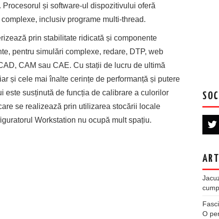
. Procesorul și software-ul dispozitivului oferă
i complexe, inclusiv programe multi-thread.
erizează prin stabilitate ridicată și componente
tante, pentru simulări complexe, redare, DTP, web
i CAD, CAM sau CAE. Cu stații de lucru de ultimă
ar și cele mai înalte cerințe de performanță și putere
i este susținută de funcția de calibrare a culorilor
SOC
are se realizează prin utilizarea stocării locale
guratorul Workstation nu ocupă mult spațiu.
ART
Jacuz
cumpe
Fasci
O per