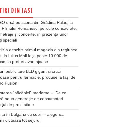
TIRI DIN IASI
O urcă pe scena din Grădina Palas, la
e Filmului Românesc: pelicule consacrate,
metraje și concerte, în prezența unor
ți speciali
Y a deschis primul magazin din regiunea
t, la Iulius Mall Iași: peste 10.000 de
se, la prețuri avantajoase
ri publicitare LED gigant şi cruci
oase pentru farmacie, produse la Iaşi de
no Fusion
șterea “băcăniei” moderne – De ce
ră noua generație de consumatori
țul de proximitate
ța în Bulgaria cu copiii – alegerea
unii dictează tot sejurul