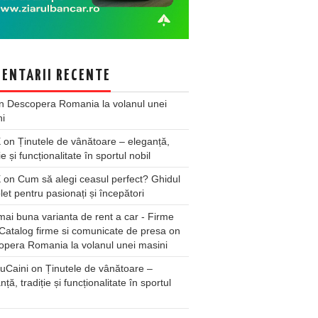
ENTARII RECENTE
n
Descopera Romania la volanul unei
ni
X
on
Ținutele de vânătoare – eleganță,
ie și funcționalitate în sportul nobil
X
on
Cum să alegi ceasul perfect? Ghidul
et pentru pasionați și începători
ai buna varianta de rent a car - Firme
Catalog firme si comunicate de presa
on
pera Romania la volanul unei masini
uCaini
on
Ținutele de vânătoare –
nță, tradiție și funcționalitate în sportul