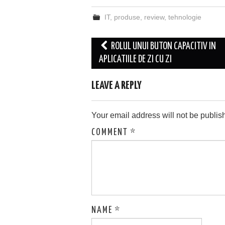
IT
,
produse
,
review
,
tehnologie
Post
ROLUL UNUI BUTON CAPACITIV IN
navigation
APLICATIILE DE ZI CU ZI
LEAVE A REPLY
Your email address will not be publis
COMMENT
*
NAME
*