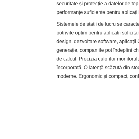
securitate și protecție a datelor de top
performanțe suficiente pentru aplicați
Sistemele de stații de lucru se caract
potrivite optim pentru aplicații solici
design, dezvoltare software, aplicați
generație, companiile pot îndeplini chi
de calcul. Precizia culorilor monitorulu
încorporată. O latență scăzută din stoc
moderne. Ergonomic și compact, confi