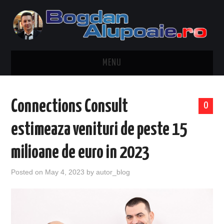
MENU
HOME
Connections Consult
0
CONTACT
estimeaza venituri de peste 15
DESPRE BOGDAN ALUPOAIE
milioane de euro in 2023
AUTOMOBILE
Posted on
May 4, 2023
by
autor_blog
DRESS TO IMPRESS
TRAVEL