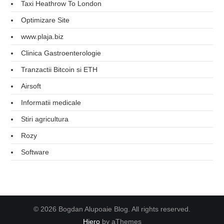
Taxi Heathrow To London
Optimizare Site
www.plaja.biz
Clinica Gastroenterologie
Tranzactii Bitcoin si ETH
Airsoft
Informatii medicale
Stiri agricultura
Rozy
Software
© 2026 Bogdan Alupoaie Blog. All rights reserved.
Hiero
by aThemes