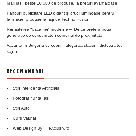
Mall Iași: peste 10.000 de produse, la prețuri avantajoase
Panouri publicitare LED gigant şi cruci luminoase pentru
farmacie, produse la Iaşi de Techno Fusion
Renașterea “băcăniei” moderne – De ce preferă noua
generație de consumatori comerțul de proximitate
Vacanța în Bulgaria cu copiii – alegerea stațiunii dictează tot
sejurul
RECOMANDARI
Stiri Inteligenta Artificiala
Fotograf nunta Iasi
Stiri Auto
Curs Valutar
Web Design By IT eXclusiv.ro