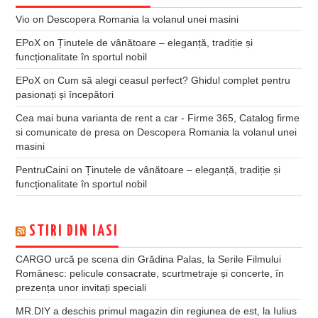
Vio
on
Descopera Romania la volanul unei masini
EPoX
on
Ținutele de vânătoare – eleganță, tradiție și
funcționalitate în sportul nobil
EPoX
on
Cum să alegi ceasul perfect? Ghidul complet pentru
pasionați și începători
Cea mai buna varianta de rent a car - Firme 365, Catalog firme
si comunicate de presa
on
Descopera Romania la volanul unei
masini
PentruCaini
on
Ținutele de vânătoare – eleganță, tradiție și
funcționalitate în sportul nobil
STIRI DIN IASI
CARGO urcă pe scena din Grădina Palas, la Serile Filmului
Românesc: pelicule consacrate, scurtmetraje și concerte, în
prezența unor invitați speciali
MR.DIY a deschis primul magazin din regiunea de est, la Iulius