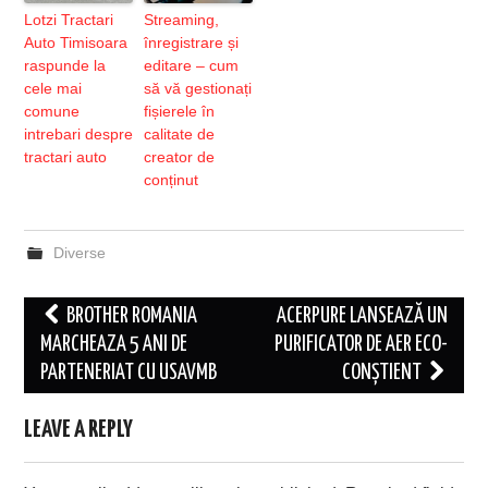
Lotzi Tractari
Streaming,
Auto Timisoara
înregistrare și
raspunde la
editare – cum
cele mai
să vă gestionați
comune
fișierele în
intrebari despre
calitate de
tractari auto
creator de
conținut
Diverse
Post
BROTHER ROMANIA
ACERPURE LANSEAZĂ UN
navigation
MARCHEAZA 5 ANI DE
PURIFICATOR DE AER ECO-
PARTENERIAT CU USAVMB
CONȘTIENT
LEAVE A REPLY