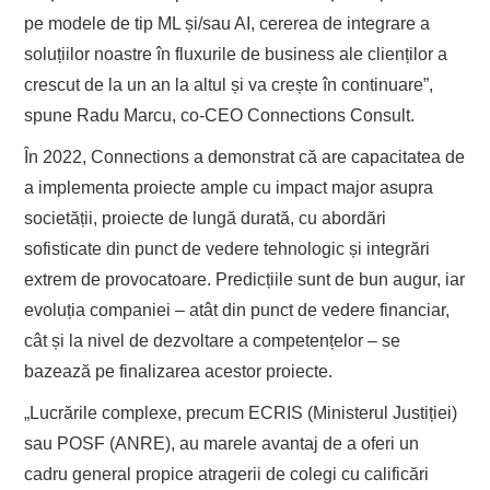
pe modele de tip ML și/sau AI, cererea de integrare a
soluțiilor noastre în fluxurile de business ale clienților a
crescut de la un an la altul și va crește în continuare”,
spune Radu Marcu, co-CEO Connections Consult.
În 2022, Connections a demonstrat că are capacitatea de
a implementa proiecte ample cu impact major asupra
societății, proiecte de lungă durată, cu abordări
sofisticate din punct de vedere tehnologic și integrări
extrem de provocatoare. Predicțiile sunt de bun augur, iar
evoluția companiei – atât din punct de vedere financiar,
cât și la nivel de dezvoltare a competențelor – se
bazează pe finalizarea acestor proiecte.
„Lucrările complexe, precum ECRIS (Ministerul Justiției)
sau POSF (ANRE), au marele avantaj de a oferi un
cadru general propice atragerii de colegi cu calificări