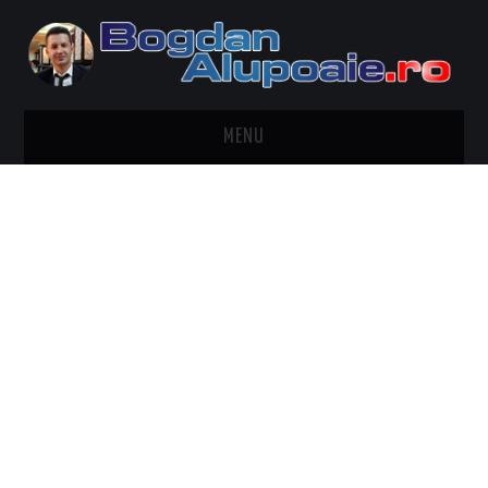
MENU
HOME
CONTACT
DESPRE BOGDAN ALUPOAIE
AUTOMOBILE
DRESS TO IMPRESS
TRAVEL