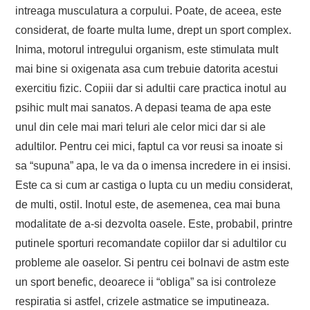
intreaga musculatura a corpului. Poate, de aceea, este
considerat, de foarte multa lume, drept un sport complex.
Inima, motorul intregului organism, este stimulata mult
mai bine si oxigenata asa cum trebuie datorita acestui
exercitiu fizic. Copiii dar si adultii care practica inotul au
psihic mult mai sanatos. A depasi teama de apa este
unul din cele mai mari teluri ale celor mici dar si ale
adultilor. Pentru cei mici, faptul ca vor reusi sa inoate si
sa “supuna” apa, le va da o imensa incredere in ei insisi.
Este ca si cum ar castiga o lupta cu un mediu considerat,
de multi, ostil. Inotul este, de asemenea, cea mai buna
modalitate de a-si dezvolta oasele. Este, probabil, printre
putinele sporturi recomandate copiilor dar si adultilor cu
probleme ale oaselor. Si pentru cei bolnavi de astm este
un sport benefic, deoarece ii “obliga” sa isi controleze
respiratia si astfel, crizele astmatice se imputineaza.