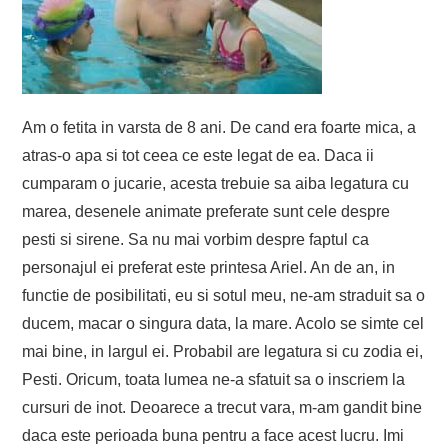
Am o fetita in varsta de 8 ani. De cand era foarte mica, a
atras-o apa si tot ceea ce este legat de ea. Daca ii
cumparam o jucarie, acesta trebuie sa aiba legatura cu
marea, desenele animate preferate sunt cele despre
pesti si sirene. Sa nu mai vorbim despre faptul ca
personajul ei preferat este printesa Ariel. An de an, in
functie de posibilitati, eu si sotul meu, ne-am straduit sa o
ducem, macar o singura data, la mare. Acolo se simte cel
mai bine, in largul ei. Probabil are legatura si cu zodia ei,
Pesti. Oricum, toata lumea ne-a sfatuit sa o inscriem la
cursuri de inot. Deoarece a trecut vara, m-am gandit bine
daca este perioada buna pentru a face acest lucru. Imi