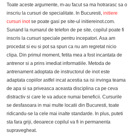
Toate aceste argumente, m-au facut sa ma hotrarasc sa o
inscriu la cursuri de specialitate. In Bucuresti,
initiere
cursuri inot
se poate gasi pe site-ul initiereinot.com.
Sunand la numarul de telefon de pe site, copilul poate fi
inscris la cursuri speciale pentru incepatori. Asa am
procedat si eu si pot sa spun ca nu am regretat nicio
clipa. Din primul moment, fetita mea a fost incantata de
antrenor si a prins imediat informatiile. Metoda de
antrenament adoptata de instructorul de inot este
adaptata copiilor astfel incat acestia sa isi invinga teama
de apa si sa priveasca aceasta disciplina ca pe ceva
distractiv si care le va aduce numai beneficii. Cursurile
se desfasoara in mai multe locatii din Bucuresti, toate
ridicandu-se la cele mai inalte standarde. In plus, puteti
sta fara griji, deoarece copilul va fi in permanenta
supravegheat.