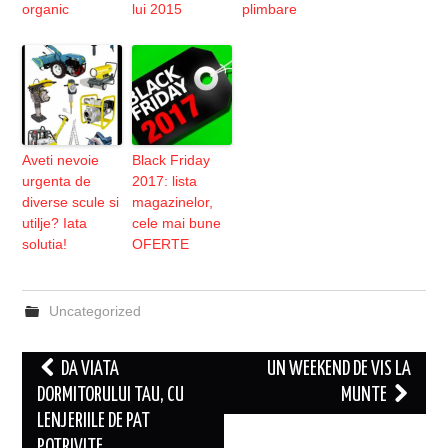
organic
lui 2015
plimbare
Aveti nevoie
Black Friday
urgenta de
2017: lista
diverse scule si
magazinelor,
utilje? Iata
cele mai bune
solutia!
OFERTE
Uncategorized
Post
DA VIATA
UN WEEKEND DE VIS LA
navigation
DORMITORULUI TAU, CU
MUNTE
LENJERIILE DE PAT
POTRIVITE