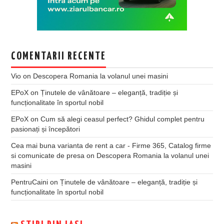
COMENTARII RECENTE
Vio
on
Descopera Romania la volanul unei masini
EPoX
on
Ținutele de vânătoare – eleganță, tradiție și
funcționalitate în sportul nobil
EPoX
on
Cum să alegi ceasul perfect? Ghidul complet pentru
pasionați și începători
Cea mai buna varianta de rent a car - Firme 365, Catalog firme
si comunicate de presa
on
Descopera Romania la volanul unei
masini
PentruCaini
on
Ținutele de vânătoare – eleganță, tradiție și
funcționalitate în sportul nobil