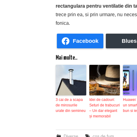
rectangulara pentru ventilatie din t
trece prin ea, si prin urmare, nu nec
fonica.
Facebook
Blues
Mai multe..
3 cai de a scapa
Idei de cadouri:
Huawei 
de mirosurile
Seturi de trabucuri
un smar
urate din semineu
– Un dar elegant
bun si ie
și memorabil
Diverse
cos de fum