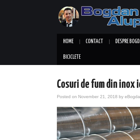
HOME
CONTACT
DESPRE BOGD
BICICLETE
Cosuri de fum din inox 
Posted on
November 21, 2018
by
eBogda