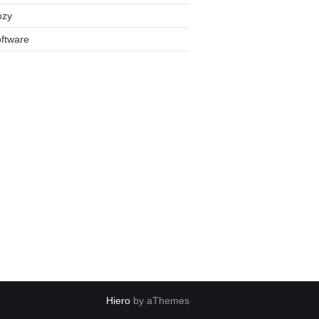
ozy
ftware
Hiero
by aThemes