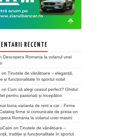
ENTARII RECENTE
n
Descopera Romania la volanul unei
ni
X
on
Ținutele de vânătoare – eleganță,
ie și funcționalitate în sportul nobil
X
on
Cum să alegi ceasul perfect? Ghidul
et pentru pasionați și începători
ai buna varianta de rent a car - Firme
Catalog firme si comunicate de presa
on
pera Romania la volanul unei masini
uCaini
on
Ținutele de vânătoare –
nță, tradiție și funcționalitate în sportul