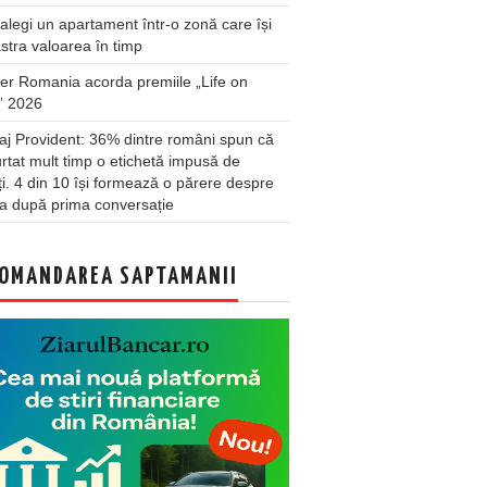
legi un apartament într-o zonă care își
stra valoarea în timp
er Romania acorda premiile „Life on
” 2026
j Provident: 36% dintre români spun că
rtat mult timp o etichetă impusă de
lți. 4 din 10 își formează o părere despre
a după prima conversație
OMANDAREA SAPTAMANII