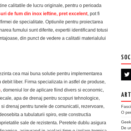
e calitatile de lucru originale, pentru o perioada
uri de fum din inox ieftine, pret excelent
, pot fi
 firmei de specialitate.
Optiunile pentru proiectarea
area fumului sunt diferite, expertii identificand totusi
ntajoase, din punct de vedere a calitatii materialului
SOC
rezinta cea mai buna solutie pentru implementarea
 debit liber.
Firma specializata in astfel de produse,
o
, domeniul lor de aplicare fiind divers si economic,
ART
 fecale, apa de drenaj pentru scopuri tehnologice,
si drenaj pentru tunele de comunicatii, rezervoare,
Fasci
O per
deosebita a tubulaturii spiro, este constructia
Geek
oprietatile sale de rezistenta. Peretele dublu asigura
De u
 dinamice, asigurand in acelasi timp o izolare termica