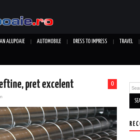
AN ALUPOAIE
AUTOMOBILE
DRESS TO IMPRESS
TRAVEL
ieftine, pret excelent
0
Sear
for:
n
REC