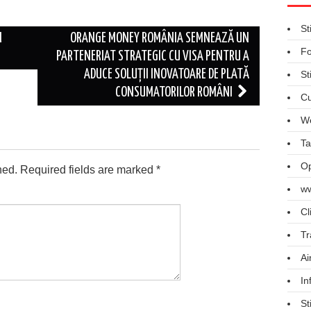
St
N
ORANGE MONEY ROMÂNIA SEMNEAZĂ UN
Fo
PARTENERIAT STRATEGIC CU VISA PENTRU A
ADUCE SOLUȚII INOVATOARE DE PLATĂ
St
CONSUMATORILOR ROMÂNI
Cu
We
Ta
Op
hed.
Required fields are marked
*
ww
Cl
Tr
Ai
In
St