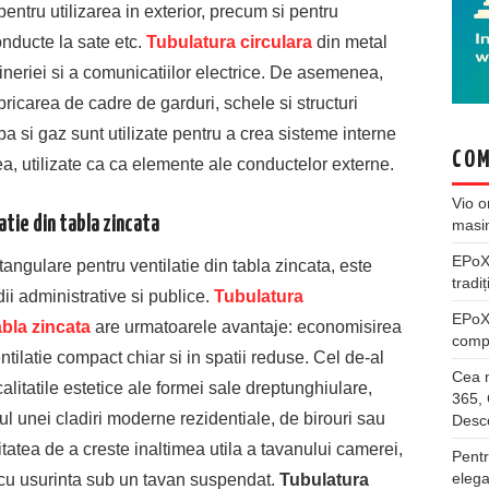
 pentru utilizarea in exterior, precum si pentru
nducte la sate etc.
Tubulatura circulara
din metal
ineriei si a comunicatiilor electrice. De asemenea,
abricarea de cadre de garduri, schele si structuri
 si gaz sunt utilizate pentru a crea sisteme interne
COM
a, utilizate ca ca elemente ale conductelor externe.
Vio
o
tie din tabla zincata
masi
EPo
angulare pentru ventilatie din tabla zincata, este
tradiț
dii administrative si publice.
Tubulatura
EPo
abla zincata
are urmatoarele avantaje: economisirea
compl
ntilatie compact chiar si in spatii reduse. Cel de-al
Cea m
calitatile estetice ale formei sale dreptunghiulare,
365, 
rul unei cladiri moderne rezidentiale, de birouri sau
Desco
tea de a creste inaltimea utila a tavanului camerei,
Pentr
elega
 cu usurinta sub un tavan suspendat.
Tubulatura