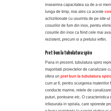
inseamna capacitatea sa de a-si mentin
lunga de timp, mai ales ca aceste
cos
achizitionate cu usurinta de pe site-ul
cosurilor de fum din inox, pentru elimin
cosurile din inox ca fiind cele mai ava
rezistent, precum si a pretului ieftin.
Pret bun la tubulatura spiro
Pana in prezent, tubulatura spiro rep
majoritatii proiectelor de canalizare cu
ofera un
pret bun la tubulatura spir
cum ar fi, pentru scurgerea materiilor
conducte marine, retele de canalizare 
puturi, pontoane etc. O caracteristica 
infasurata in spirala, care sporeste pr
o buna rezistenta la sarcini statice si