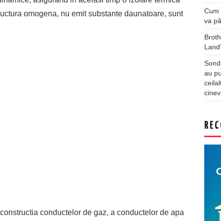
Cum a
ructura omogena, nu emit substante daunatoare, sunt
va pă
Broth
Land
Sonda
au pu
ceila
cinev
REC
n constructia conductelor de gaz, a conductelor de apa