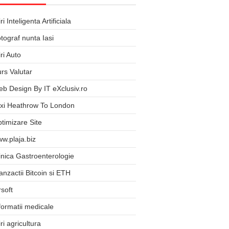
iri Inteligenta Artificiala
tograf nunta Iasi
iri Auto
rs Valutar
b Design By IT eXclusiv.ro
xi Heathrow To London
timizare Site
w.plaja.biz
inica Gastroenterologie
anzactii Bitcoin si ETH
rsoft
formatii medicale
iri agricultura