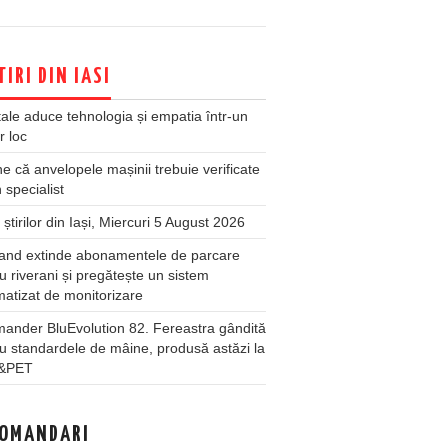
TIRI DIN IASI
ale aduce tehnologia și empatia într-un
r loc
 că anvelopele mașinii trebuie verificate
 specialist
 știrilor din Iași, Miercuri 5 August 2026
land extinde abonamentele de parcare
u riverani și pregătește un sistem
atizat de monitorizare
ander BluEvolution 82. Fereastra gândită
u standardele de mâine, produsă astăzi la
&PET
OMANDARI