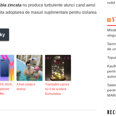
nobil
abla zincata
nu produce turbulente atunci cand aerul
esita adoptarea de masuri suplimentare pentru izolarea
S
Mindt
ky
singu
Semne
de un
Topul
Kauf
pentr
autom
Y6 2018,
A fost odata o
Trandafirii carora
Salam
tphone
sirena
nu li se scutura
pentr
ftin
frumusetea
MAR
REC