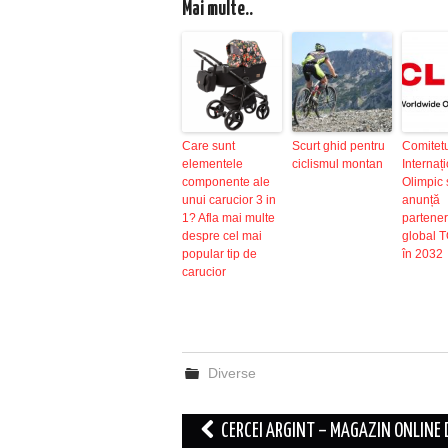
Mai multe..
Care sunt
Scurt ghid pentru
Comitet
elementele
ciclismul montan
Internaț
componente ale
Olimpic 
unui carucior 3 in
anunță
1? Afla mai multe
partener
despre cel mai
global 
popular tip de
în 2032
carucior
Diverse
Post
CERCEI ARGINT – MAGAZIN ONLINE 