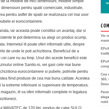
rior, de la modele de mici dimensiuni, modele simple
dimensiuni pentru spatii comerciale, industriale,
clarea pentru astfel de spatii se realizeaza cel mai usor
 pubele ei eurocontainere.
COM
iata, iar aceasta poate constitui un avantaj, dar si
Vio
o
istente te pot determina sa alegi un produs scump,
masi
a. Internetul iti poate oferi informatii utile, despre
EPo
le de unde le poti achizitiona. Beneficiul de a
tradiț
cei care nu au timp. Unul din aceste beneficii este
EPo
zinului online Sanito.ro, vei gasi cele mai bune
compl
achizitiona eurocontainere si pubele, potrivite pentru
Cea m
stea fiind produse de cea mai buna calitate. Acestea
365, 
Desco
 si la extreme inferioare si superioare de temperatura.
magazin, iti va oferi informatii complete in legatura
Pentr
elega
izitionezi.
nobil
erul MAVATEC de 120 litri, produs de catre SULO.