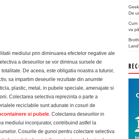
Geek
De u
Cum a
va pă
Broth
Land
itatii mediului prin diminuarea efectelor negative ale
 selectiva a deseurilor se vor diminua sursele de
REC
totalitate. De aceea, este obligatia noastra a tuturor,
ctiv, sa impartim deseurile rezultate din anumite
sticla, plastic, metal, in pubele speciale, amenajate si
orii. Colectarea selectiva reprezinta o parte a
erialele reciclabile sunt adunate in cosuri de
ocontainere si pubele
. Colectarea deseurilor in
a mediului inconjurator, contribuind astfel la
esurselor. Cosurile de gunoi pentru colectare selectiva