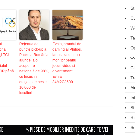
St
Cu
We
Ta
ul
Rețeaua de
Evnia, brandul de
Op
ional
puncte pick-up a
gaming al Philips,
și TCL
Packeta România
lanseaza un nou
ww
ajunge la o
monitor pentru
iatul
acoperire
jocuri video si
Cl
TOP până
națională de 98%,
divertisment:
cu focus în
Evnia
Tr
orașele de peste
34M2C8600
10.000 de
Ai
locuitori
In
St
R
So
DE
5 PIESE DE MOBILIER INEDITE DE CARE TE VEI