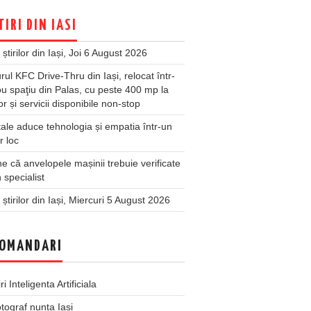
TIRI DIN IASI
 știrilor din Iași, Joi 6 August 2026
rul KFC Drive-Thru din Iași, relocat într-
u spaţiu din Palas, cu peste 400 mp la
ior și servicii disponibile non-stop
ale aduce tehnologia și empatia într-un
r loc
 că anvelopele mașinii trebuie verificate
 specialist
 știrilor din Iași, Miercuri 5 August 2026
OMANDARI
iri Inteligenta Artificiala
tograf nunta Iasi