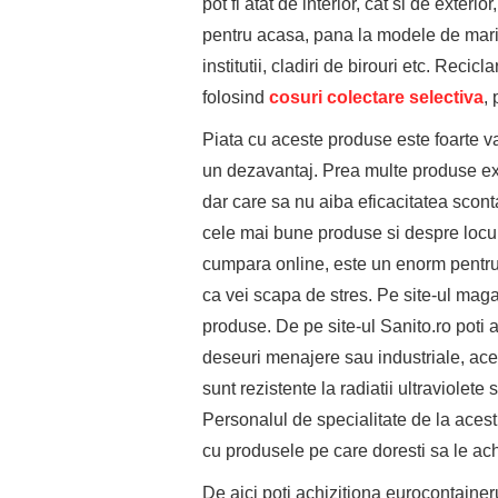
pot fi atat de interior, cat si de exte
pentru acasa, pana la modele de mari 
institutii, cladiri de birouri etc. Reci
folosind
cosuri colectare selectiva
,
Piata cu aceste produse este foarte var
un dezavantaj. Prea multe produse ex
dar care sa nu aiba eficacitatea scontat
cele mai bune produse si despre locuri
cumpara online, este un enorm pentru 
ca vei scapa de stres. Pe site-ul maga
produse. De pe site-ul Sanito.ro poti 
deseuri menajere sau industriale, ace
sunt rezistente la radiatii ultraviolete
Personalul de specialitate de la acest 
cu produsele pe care doresti sa le ach
De aici poti achizitiona eurocontain