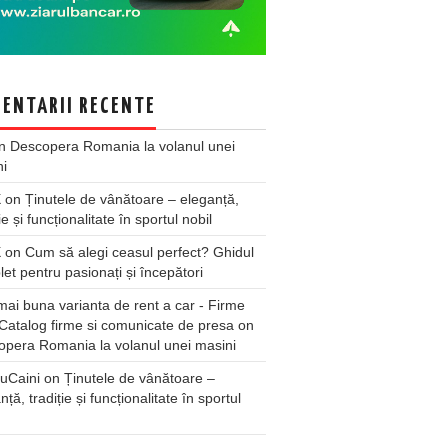
ENTARII RECENTE
n
Descopera Romania la volanul unei
ni
X
on
Ținutele de vânătoare – eleganță,
ie și funcționalitate în sportul nobil
X
on
Cum să alegi ceasul perfect? Ghidul
et pentru pasionați și începători
ai buna varianta de rent a car - Firme
Catalog firme si comunicate de presa
on
pera Romania la volanul unei masini
uCaini
on
Ținutele de vânătoare –
nță, tradiție și funcționalitate în sportul