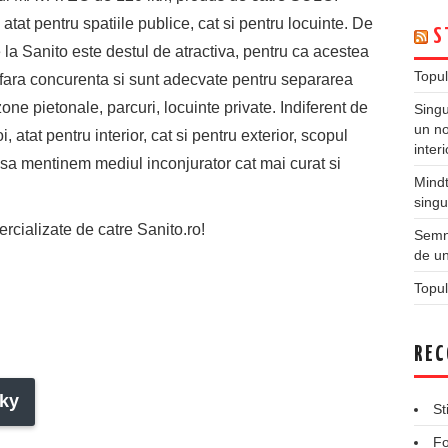
at pentru spatiile publice, cat si pentru locuinte. De
S
la Sanito este destul de atractiva, pentru ca acestea
Topul
ri fara concurenta si sunt adecvate pentru separarea
 zone pietonale, parcuri, locuinte private. Indiferent de
Singu
un no
, atat pentru interior, cat si pentru exterior, scopul
inter
a sa mentinem mediul inconjurator cat mai curat si
Mindt
singu
ializate de catre Sanito.ro!
Semne
de un
Topul
REC
ky
St
Fo