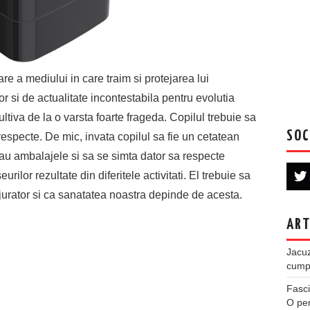
re a mediului in care traim si protejarea lui
r si de actualitate incontestabila pentru evolutia
ltiva de la o varsta foarte frageda. Copilul trebuie sa
SOC
 respecte. De mic, invata copilul sa fie un cetatean
sau ambalajele si sa se simta dator sa respecte
rilor rezultate din diferitele activitati. El trebuie sa
urator si ca sanatatea noastra depinde de acesta.
ART
Jacuz
cumpe
Fasci
O per