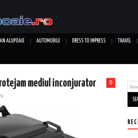
AN ALUPOAIE
AUTOMOBILE
DRESS TO IMPRESS
TRAVEL
rotejam mediul inconjurator
0
Sear
for:
og
REC