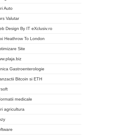
iri Auto
rs Valutar
b Design By IT eXclusiv.ro
xi Heathrow To London
timizare Site
w.plaja.biz
inica Gastroenterologie
anzactii Bitcoin si ETH
rsoft
formatii medicale
iri agricultura
ozy
ftware