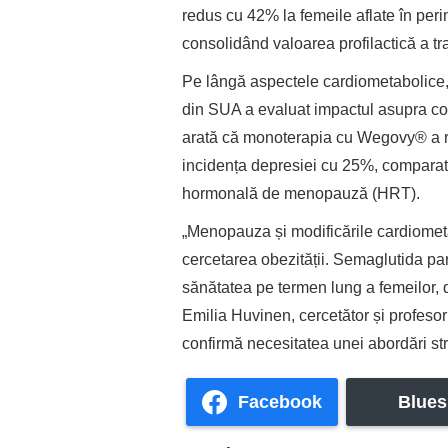
redus cu 42% la femeile aflate în pe
consolidând valoarea profilactică a tr
Pe lângă aspectele cardiometabolice,
din SUA a evaluat impactul asupra com
arată că monoterapia cu Wegovy® a re
incidența depresiei cu 25%, comparati
hormonală de menopauză (HRT).
„Menopauza și modificările cardiomet
cercetarea obezității. Semaglutida pa
sănătatea pe termen lung a femeilor, d
Emilia Huvinen, cercetător și profesor
confirmă necesitatea unei abordări str
Facebook
Blues