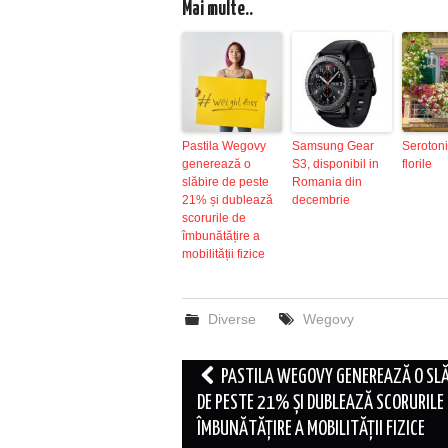
Mai multe..
Pastila Wegovy
Samsung Gear
Serotoni
generează o
S3, disponibil in
florile
slăbire de peste
Romania din
21% și dublează
decembrie
scorurile de
îmbunătățire a
mobilității fizice
Diverse
Wegovy
Post
PASTILA WEGOVY GENEREAZĂ O SLĂ
navigation
DE PESTE 21% ȘI DUBLEAZĂ SCORURILE 
ÎMBUNĂTĂȚIRE A MOBILITĂȚII FIZICE