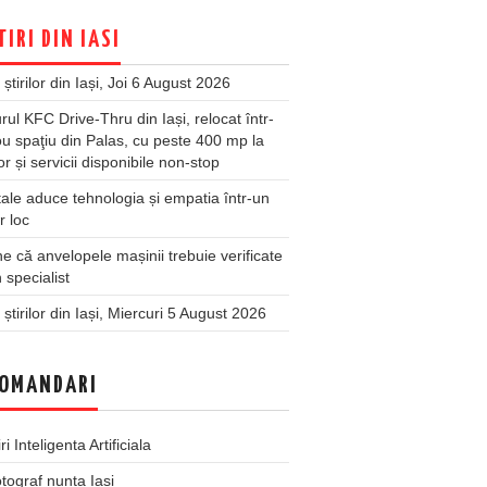
TIRI DIN IASI
 știrilor din Iași, Joi 6 August 2026
rul KFC Drive-Thru din Iași, relocat într-
u spaţiu din Palas, cu peste 400 mp la
ior și servicii disponibile non-stop
ale aduce tehnologia și empatia într-un
r loc
 că anvelopele mașinii trebuie verificate
 specialist
 știrilor din Iași, Miercuri 5 August 2026
OMANDARI
iri Inteligenta Artificiala
tograf nunta Iasi