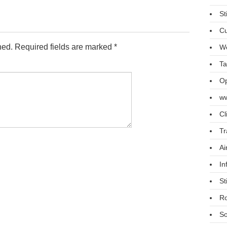
St
Cu
hed.
Required fields are marked
*
We
Ta
Op
ww
Cl
Tr
Ai
In
St
R
So