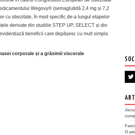
medicamentului Wegovy® (semaglutidă 2,4 mg și 7,2
or cu obezitate, în mod specific de-a lungul etapelor
atele derivate din studiile STEP UP, SELECT și din
vidențiază beneficii care depășesc cu mult simpla
asei corporale și a grăsimii viscerale
SOC
ART
Jacuz
cumpe
Fasci
O per