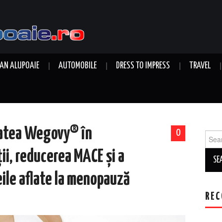
AN ALUPOAIE
AUTOMOBILE
DRESS TO IMPRESS
TRAVEL
tatea Wegovy® în
0
Sear
for:
i, reducerea MACE și a
eile aflate la menopauză
REC