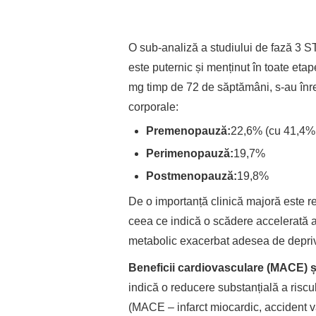
O sub-analiză a studiului de fază 3
este puternic și menținut în toate eta
mg timp de 72 de săptămâni, s-au înreg
corporale:
Premenopauză:
22,6% (cu 41,4%
Perimenopauză:
19,7%
Postmenopauză:
19,8%
De o importanță clinică majoră este re
ceea ce indică o scădere accelerată a 
metabolic exacerbat adesea de depri
Beneficii cardiovasculare (MACE) ș
indică o reducere substanțială a ris
(MACE – infarct miocardic, accident v