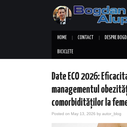
HOME
CONTACT
DESPRE BOGD
BICICLETE
Date ECO 2026: Eficaci
managementul obezități
comorbidităților la fem
Posted on
May 13, 2026
by
autor_blog