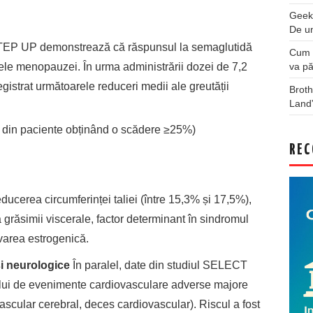
Geek
De u
 STEP UP demonstrează că răspunsul la semaglutidă
Cum a
va pă
pele menopauzei. În urma administrării dozei de 7,2
istrat următoarele reduceri medii ale greutății
Broth
Land
 din paciente obținând o scădere ≥25%)
REC
ducerea circumferinței taliei (între 15,3% și 17,5%),
grăsimii viscerale, factor determinant în sindromul
varea estrogenică.
i neurologice
În paralel, date din studiul SELECT
cului de evenimente cardiovasculare adverse majore
ascular cerebral, deces cardiovascular). Riscul a fost