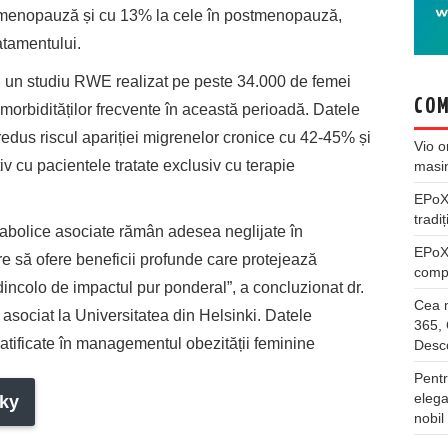
rimenopauză și cu 13% la cele în postmenopauză,
atamentului.
 un studiu RWE realizat pe peste 34.000 de femei
COM
orbidităților frecvente în această perioadă. Datele
dus riscul apariției migrenelor cronice cu 42-45% și
Vio
o
v cu pacientele tratate exclusiv cu terapie
masi
EPo
tradiț
abolice asociate rămân adesea neglijate în
EPo
re să ofere beneficii profunde care protejează
compl
incolo de impactul pur ponderal”, a concluzionat dr.
Cea m
 asociat la Universitatea din Helsinki. Datele
365, 
atificate în managementul obezității feminine
Desco
Pentr
elega
ky
nobil