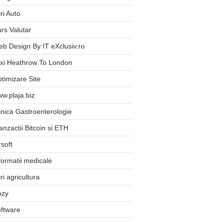
iri Auto
rs Valutar
b Design By IT eXclusiv.ro
xi Heathrow To London
timizare Site
w.plaja.biz
inica Gastroenterologie
anzactii Bitcoin si ETH
rsoft
formatii medicale
iri agricultura
ozy
ftware