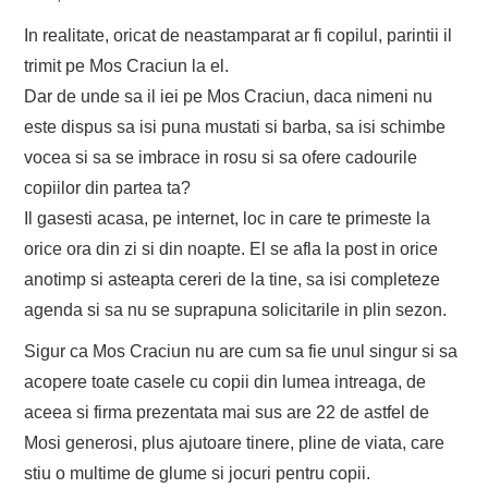
In realitate, oricat de neastamparat ar fi copilul, parintii il
trimit pe Mos Craciun la el.
Dar de unde sa il iei pe Mos Craciun, daca nimeni nu
este dispus sa isi puna mustati si barba, sa isi schimbe
vocea si sa se imbrace in rosu si sa ofere cadourile
copiilor din partea ta?
Il gasesti acasa, pe internet, loc in care te primeste la
orice ora din zi si din noapte. El se afla la post in orice
anotimp si asteapta cereri de la tine, sa isi completeze
agenda si sa nu se suprapuna solicitarile in plin sezon.
Sigur ca Mos Craciun nu are cum sa fie unul singur si sa
acopere toate casele cu copii din lumea intreaga, de
aceea si firma prezentata mai sus are 22 de astfel de
Mosi generosi, plus ajutoare tinere, pline de viata, care
stiu o multime de glume si jocuri pentru copii.