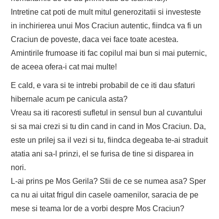
Intretine cat poti de mult mitul generozitatii si investeste
in inchirierea unui Mos Craciun autentic, fiindca va fi un
Craciun de poveste, daca vei face toate acestea.
Amintirile frumoase iti fac copilul mai bun si mai puternic,
de aceea ofera-i cat mai multe!
E cald, e vara si te intrebi probabil de ce iti dau sfaturi
hibernale acum pe canicula asta?
Vreau sa iti racoresti sufletul in sensul bun al cuvantului
si sa mai crezi si tu din cand in cand in Mos Craciun. Da,
este un prilej sa il vezi si tu, fiindca degeaba te-ai straduit
atatia ani sa-l prinzi, el se furisa de tine si disparea in
nori.
L-ai prins pe Mos Gerila? Stii de ce se numea asa? Sper
ca nu ai uitat frigul din casele oamenilor, saracia de pe
mese si teama lor de a vorbi despre Mos Craciun?