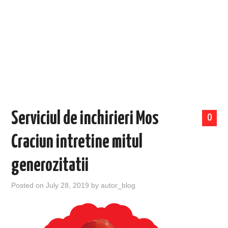
EVENIMENTE
TECH
BICICLETE
Serviciul de inchirieri Mos
0
Craciun intretine mitul
generozitatii
Posted on
July 28, 2019
by
autor_blog