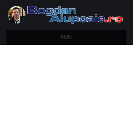
MENU
HOME
CONTACT
DESPRE BOGDAN ALUPOAIE
AUTOMOBILE
DRESS TO IMPRESS
TRAVEL