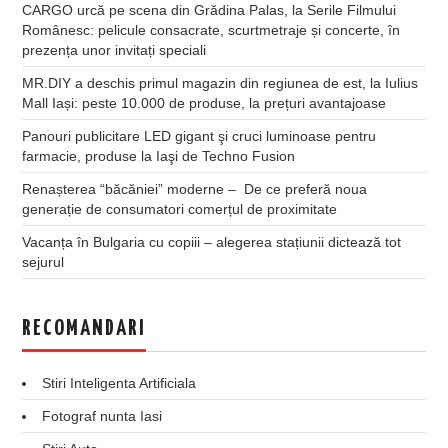
CARGO urcă pe scena din Grădina Palas, la Serile Filmului
Românesc: pelicule consacrate, scurtmetraje și concerte, în
prezența unor invitați speciali
MR.DIY a deschis primul magazin din regiunea de est, la Iulius
Mall Iași: peste 10.000 de produse, la prețuri avantajoase
Panouri publicitare LED gigant şi cruci luminoase pentru
farmacie, produse la Iaşi de Techno Fusion
Renașterea “băcăniei” moderne – De ce preferă noua
generație de consumatori comerțul de proximitate
Vacanța în Bulgaria cu copiii – alegerea stațiunii dictează tot
sejurul
RECOMANDARI
Stiri Inteligenta Artificiala
Fotograf nunta Iasi