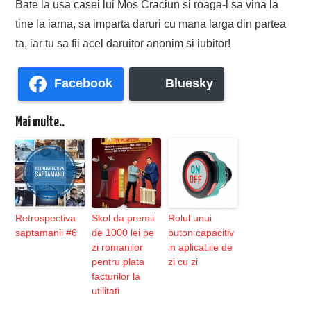
Bate la usa casei lui Mos Craciun si roaga-l sa vina la
tine la iarna, sa imparta daruri cu mana larga din partea
ta, iar tu sa fii acel daruitor anonim si iubitor!
Facebook
Bluesky
Mai multe..
Retrospectiva
Skol da premii
Rolul unui
saptamanii #6
de 1000 lei pe
buton capacitiv
zi romanilor
in aplicatiile de
pentru plata
zi cu zi
facturilor la
utilitati