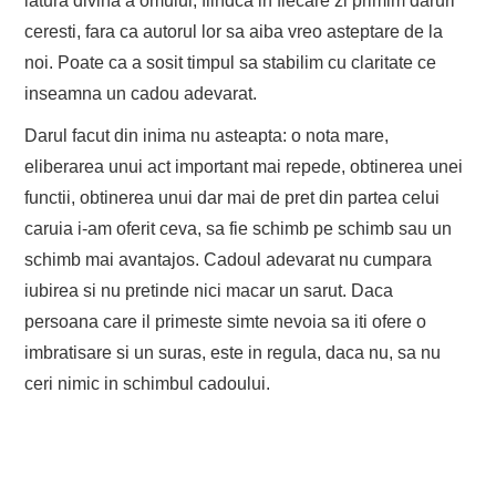
latura divina a omului, fiindca in fiecare zi primim daruri
ceresti, fara ca autorul lor sa aiba vreo asteptare de la
noi. Poate ca a sosit timpul sa stabilim cu claritate ce
inseamna un cadou adevarat.
Darul facut din inima nu asteapta: o nota mare,
eliberarea unui act important mai repede, obtinerea unei
functii, obtinerea unui dar mai de pret din partea celui
caruia i-am oferit ceva, sa fie schimb pe schimb sau un
schimb mai avantajos. Cadoul adevarat nu cumpara
iubirea si nu pretinde nici macar un sarut. Daca
persoana care il primeste simte nevoia sa iti ofere o
imbratisare si un suras, este in regula, daca nu, sa nu
ceri nimic in schimbul cadoului.