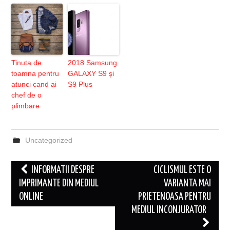
Tinuta de
2018 Samsung
toamna pentru
GALAXY S9 și
atunci cand ai
S9 Plus
chef de o
plimbare
Uncategorized
Post
INFORMATII DESPRE
CICLISMUL ESTE O
navigation
IMPRIMANTE DIN MEDIUL
VARIANTA MAI
ONLINE
PRIETENOASA PENTRU
MEDIUL INCONJURATOR