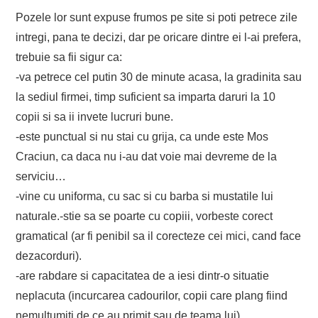
Pozele lor sunt expuse frumos pe site si poti petrece zile
intregi, pana te decizi, dar pe oricare dintre ei l-ai prefera,
trebuie sa fii sigur ca:
-va petrece cel putin 30 de minute acasa, la gradinita sau
la sediul firmei, timp suficient sa imparta daruri la 10
copii si sa ii invete lucruri bune.
-este punctual si nu stai cu grija, ca unde este Mos
Craciun, ca daca nu i-au dat voie mai devreme de la
serviciu…
-vine cu uniforma, cu sac si cu barba si mustatile lui
naturale.-stie sa se poarte cu copiii, vorbeste corect
gramatical (ar fi penibil sa il corecteze cei mici, cand face
dezacorduri).
-are rabdare si capacitatea de a iesi dintr-o situatie
neplacuta (incurcarea cadourilor, copii care plang fiind
nemultumiti de ce au primit sau de teama lui).