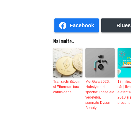
Facebook
Blues
Mai multe..
Tranzactii Bitcoin
Met Gala 2026:
17 mili
si Ethereum fara
Hairstyle-urile
cărți liv
comisioane
spectaculoase ale
elefant.r
vedetelor,
2010 și 
semnate Dyson
prezent
Beauty