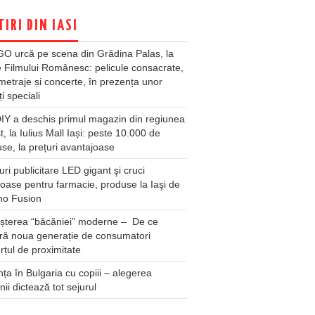
TIRI DIN IASI
O urcă pe scena din Grădina Palas, la
e Filmului Românesc: pelicule consacrate,
metraje și concerte, în prezența unor
ți speciali
Y a deschis primul magazin din regiunea
t, la Iulius Mall Iași: peste 10.000 de
se, la prețuri avantajoase
ri publicitare LED gigant şi cruci
oase pentru farmacie, produse la Iaşi de
no Fusion
șterea “băcăniei” moderne – De ce
ră noua generație de consumatori
țul de proximitate
ța în Bulgaria cu copiii – alegerea
unii dictează tot sejurul