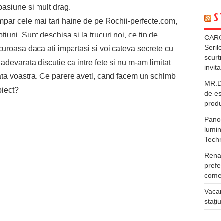
pasiune si mult drag.
S
par cele mai tari haine de pe Rochii-perfecte.com,
ptiuni. Sunt deschisa si la trucuri noi, ce tin de
CARG
Seril
ucuroasa daca ati impartasi si voi cateva secrete cu
scurt
devarata discutie ca intre fete si nu m-am limitat
invita
fata voastra. Ce parere aveti, cand facem un schimb
MR.DI
biect?
de es
produ
Panou
lumin
Tech
Rena
prefe
comer
Vacan
stați