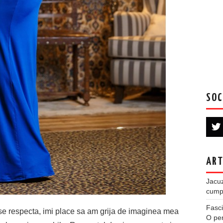
SOC
ART
Jacuz
cumpe
Fasci
 se respecta, imi place sa am grija de imaginea mea
O per