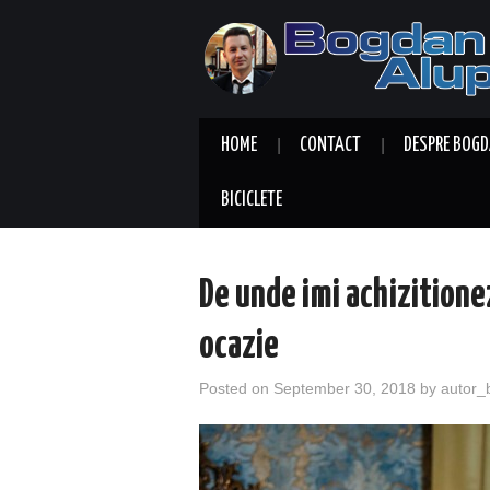
HOME
CONTACT
DESPRE BOGD
BICICLETE
De unde imi achizitionez
ocazie
Posted on
September 30, 2018
by
autor_