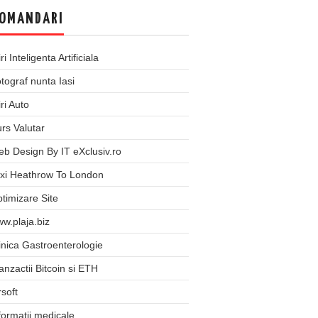
OMANDARI
iri Inteligenta Artificiala
tograf nunta Iasi
iri Auto
rs Valutar
b Design By IT eXclusiv.ro
xi Heathrow To London
timizare Site
w.plaja.biz
inica Gastroenterologie
anzactii Bitcoin si ETH
rsoft
formatii medicale