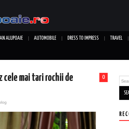
AN ALUPOAIE
AUTOMOBILE
DRESS TO IMPRESS
TRAVEL
 cele mai tari rochii de
0
Sear
for:
blog
REC