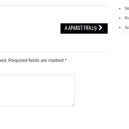
St
R
So
A APARUT FIFA19
hed.
Required fields are marked
*