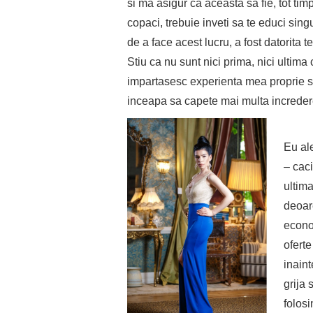
si ma asigur ca aceasta sa fie, tot ti
copaci, trebuie inveti sa te educi sin
de a face acest lucru, a fost datorita
Stiu ca nu sunt nici prima, nici ultima
impartasesc experienta mea proprie si
inceapa sa capete mai multa incredere
Eu al
– caci
ultima
deoar
econo
oferte
inaint
grija 
folosi