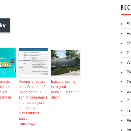
REC
St
ky
Fo
St
Cu
We
Ta
Op
oane de
Veeam lansează
Există diferențe
rate de
o nouă platformă
între gard
ww
o din
unică pentru a
aluminiu și cel din
până în
sprijini companiile
oțel?
Cl
în urma creșterii
continue a
Tr
numărului de
atacuri
Ai
ransomware
In