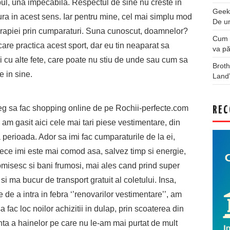
mpul, una impecabila. Respectul de sine nu creste in
Geek
gura in acest sens. Iar pentru mine, cel mai simplu mod
De u
 terapiei prin cumparaturi. Suna cunoscut, doamnelor?
Cum a
 care practica acest sport, dar eu tin neaparat sa
va pă
 cu alte fete, care poate nu stiu de unde sau cum sa
Broth
 in sine.
Land
eg sa fac shopping online de pe Rochii-perfecte.com
REC
 am gasit aici cele mai tari piese vestimentare, din
 perioada. Ador sa imi fac cumparaturile de la ei,
ece imi este mai comod asa, salvez timp si energie,
misesc si bani frumosi, mai ales cand prind super
 si ma bucur de transport gratuit al coletului. Insa,
e de a intra in febra ‘’renovarilor vestimentare’’, am
sa fac loc noilor achizitii in dulap, prin scoaterea din
nta a hainelor pe care nu le-am mai purtat de mult