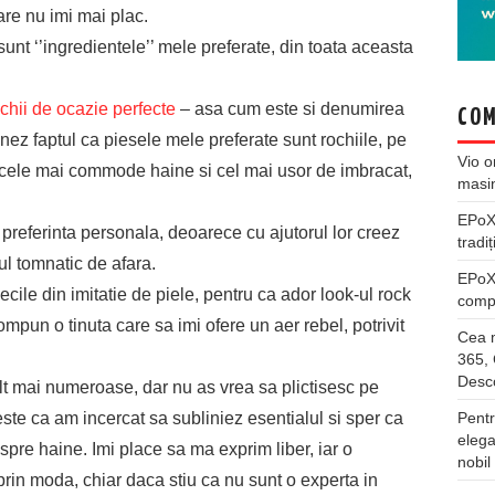
are nu imi mai plac.
unt ‘’ingredientele’’ mele preferate, din toata aceasta
chii de ocazie perfecte
– asa cum este si denumirea
COM
ez faptul ca piesele mele preferate sunt rochiile, pe
Vio
o
nt cele mai commode haine si cel mai usor de imbracat,
masi
EPo
o preferinta personala, deoarece cu ajutorul lor creez
tradiț
ul tomnatic de afara.
EPo
ecile din imitatie de piele, pentru ca ador look-ul rock
compl
ompun o tinuta care sa imi ofere un aer rebel, potrivit
Cea m
365, 
Desco
t mai numeroase, dar nu as vrea sa plictisesc pe
ste ca am incercat sa subliniez esentialul si sper ca
Pentr
elega
pre haine. Imi place sa ma exprim liber, iar o
nobil
prin moda, chiar daca stiu ca nu sunt o experta in