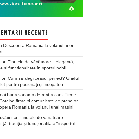
ENTARII RECENTE
n
Descopera Romania la volanul unei
ni
X
on
Ținutele de vânătoare – eleganță,
ie și funcționalitate în sportul nobil
X
on
Cum să alegi ceasul perfect? Ghidul
et pentru pasionați și începători
ai buna varianta de rent a car - Firme
Catalog firme si comunicate de presa
on
pera Romania la volanul unei masini
uCaini
on
Ținutele de vânătoare –
nță, tradiție și funcționalitate în sportul