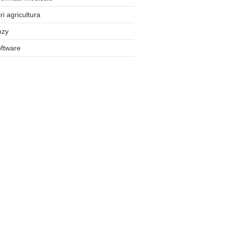
iri agricultura
ozy
ftware