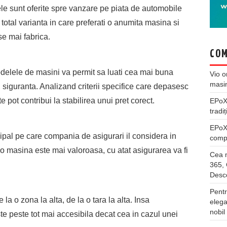
e sunt oferite spre vanzare pe piata de automobile
total varianta in care preferati o anumita masina si
se mai fabrica.
COM
odelele de masini va permit sa luati cea mai buna
Vio
o
masi
e, siguranta. Analizand criterii specifice care depasesc
 pot contribui la stabilirea unui pret corect.
EPo
tradiț
EPo
ipal pe care compania de asigurari il considera in
compl
 o masina este mai valoroasa, cu atat asigurarea va fi
Cea m
365, 
Desco
Pentr
 la o zona la alta, de la o tara la alta. Insa
elega
nobil
te peste tot mai accesibila decat cea in cazul unei