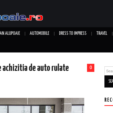
AN ALUPOAIE
AUTOMOBILE
DRESS TO IMPRESS
TRAVEL
 achizitia de auto rulate
0
Sear
for:
REC