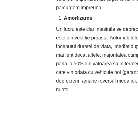
parcurgem impreuna.
Amortizarea
Un lucru este clar: masinile se depre
este o investitie proasta. Automobilele
inceputul duratei de viata, imediat d
mai lent decat altele, majoritatea cu
pana la 50% din valoarea sa in termen
care vin odata cu vehicule noi (garanti
deprecierii ramane reversul medaliei, f
rulate.