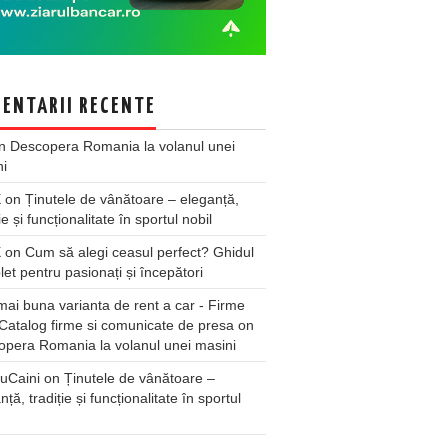
ENTARII RECENTE
n
Descopera Romania la volanul unei
ni
X
on
Ținutele de vânătoare – eleganță,
ie și funcționalitate în sportul nobil
X
on
Cum să alegi ceasul perfect? Ghidul
et pentru pasionați și începători
ai buna varianta de rent a car - Firme
Catalog firme si comunicate de presa
on
pera Romania la volanul unei masini
uCaini
on
Ținutele de vânătoare –
nță, tradiție și funcționalitate în sportul