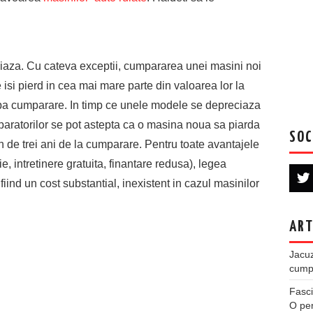
ciaza. Cu cateva exceptii, cumpararea unei masini noi
 isi pierd in cea mai mare parte din valoarea lor la
upa cumparare. In timp ce unele modele se depreciaza
mparatorilor se pot astepta ca o masina noua sa piarda
SOC
 de trei ani de la cumparare. Pentru toate avantajele
e, intretinere gratuita, finantare redusa), legea
iind un cost substantial, inexistent in cazul masinilor
ART
Jacuz
cumpe
Fasci
O per