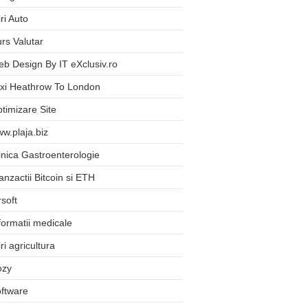
iri Auto
rs Valutar
b Design By IT eXclusiv.ro
xi Heathrow To London
timizare Site
w.plaja.biz
inica Gastroenterologie
anzactii Bitcoin si ETH
rsoft
formatii medicale
iri agricultura
ozy
ftware