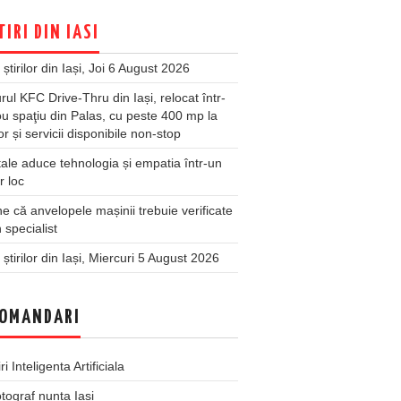
TIRI DIN IASI
 știrilor din Iași, Joi 6 August 2026
rul KFC Drive-Thru din Iași, relocat într-
u spaţiu din Palas, cu peste 400 mp la
ior și servicii disponibile non-stop
ale aduce tehnologia și empatia într-un
r loc
 că anvelopele mașinii trebuie verificate
 specialist
 știrilor din Iași, Miercuri 5 August 2026
OMANDARI
iri Inteligenta Artificiala
tograf nunta Iasi