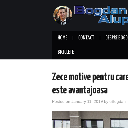
HOME
CONTACT
DESPRE BOGD
BICICLETE
Zece motive pentru care
este avantajoasa
Posted on
January 11, 2019
by
eBogdan