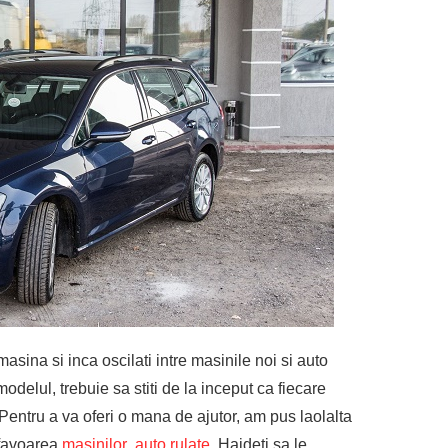
asina si inca oscilati intre masinile noi si auto
modelul, trebuie sa stiti de la inceput ca fiecare
Pentru a va oferi o mana de ajutor, am pus laolalta
 favoarea
masinilor auto rulate
. Haideti sa le