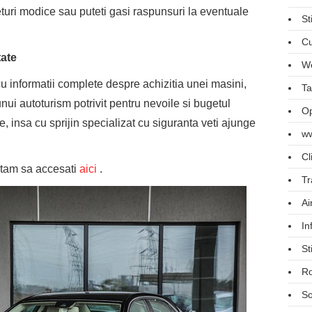
turi modice sau puteti gasi raspunsuri la eventuale
St
Cu
tate
We
cu informatii complete despre achizitia unei masini,
Ta
nui autoturism potrivit pentru nevoile si bugetul
Op
 insa cu sprijin specializat cu siguranta veti ajunge
ww
Cl
vitam sa accesati
aici
.
Tr
Ai
In
St
R
So