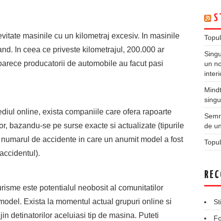
S
evitate masinile cu un kilometraj excesiv. In masinile
Topul
nd. In ceea ce priveste kilometrajul, 200.000 ar
Singu
oarece producatorii de automobile au facut pasi
un no
inter
Mindt
singu
ediul online, exista companiile care ofera rapoarte
Semne
lor, bazandu-se pe surse exacte si actualizate (tipurile
de un
 numarul de accidente in care un anumit model a fost
Topul
accidentul).
REC
urisme este potentialul neobosit al comunitatilor
model. Exista la momentul actual grupuri online si
St
ijin detinatorilor aceluiasi tip de masina. Puteti
Fo