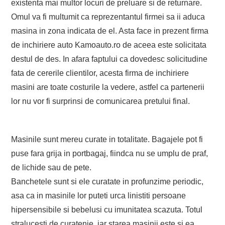
existenta mai multor locuri de preluare si de returnare.
Omul va fi multumit ca reprezentantul firmei sa ii aduca
masina in zona indicata de el. Asta face in prezent firma
de inchiriere auto Kamoauto.ro de aceea este solicitata
destul de des. In afara faptului ca dovedesc solicitudine
fata de cererile clientilor, acesta firma de inchiriere
masini are toate costurile la vedere, astfel ca partenerii
lor nu vor fi surprinsi de comunicarea pretului final.
Masinile sunt mereu curate in totalitate. Bagajele pot fi
puse fara grija in portbagaj, fiindca nu se umplu de praf,
de lichide sau de pete.
Banchetele sunt si ele curatate in profunzime periodic,
asa ca in masinile lor puteti urca linistiti persoane
hipersensibile si bebelusi cu imunitatea scazuta. Totul
stralucesti de curatenie, iar starea masinii este si ea