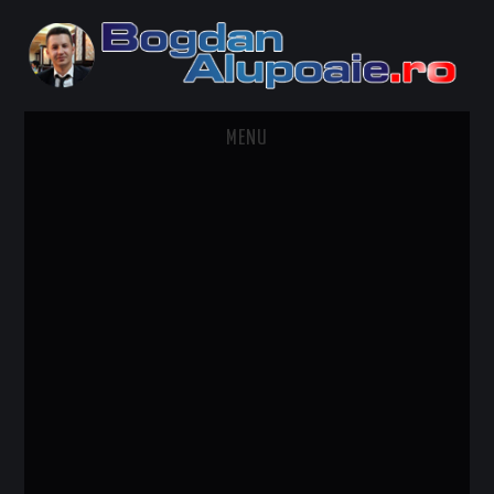
MENU
HOME
CONTACT
DESPRE BOGDAN ALUPOAIE
AUTOMOBILE
DRESS TO IMPRESS
TRAVEL