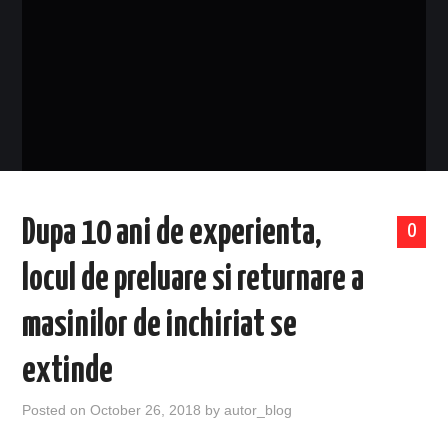
EVENIMENTE
TECH
BICICLETE
Dupa 10 ani de experienta,
0
locul de preluare si returnare a
masinilor de inchiriat se
extinde
Posted on
October 26, 2018
by
autor_blog