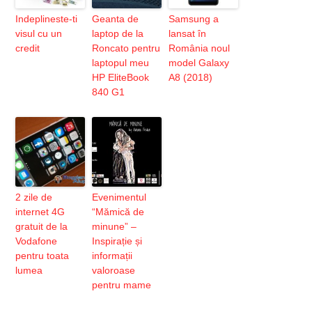
Indeplineste-ti
Geanta de
Samsung a
visul cu un
laptop de la
lansat în
credit
Roncato pentru
România noul
laptopul meu
model Galaxy
HP EliteBook
A8 (2018)
840 G1
2 zile de
Evenimentul
internet 4G
“Mămică de
gratuit de la
minune” –
Vodafone
Inspirație și
pentru toata
informații
lumea
valoroase
pentru mame