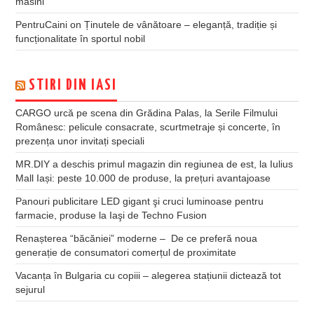
masini
PentruCaini
on
Ținutele de vânătoare – eleganță, tradiție și
funcționalitate în sportul nobil
STIRI DIN IASI
CARGO urcă pe scena din Grădina Palas, la Serile Filmului
Românesc: pelicule consacrate, scurtmetraje și concerte, în
prezența unor invitați speciali
MR.DIY a deschis primul magazin din regiunea de est, la Iulius
Mall Iași: peste 10.000 de produse, la prețuri avantajoase
Panouri publicitare LED gigant şi cruci luminoase pentru
farmacie, produse la Iaşi de Techno Fusion
Renașterea “băcăniei” moderne – De ce preferă noua
generație de consumatori comerțul de proximitate
Vacanța în Bulgaria cu copiii – alegerea stațiunii dictează tot
sejurul