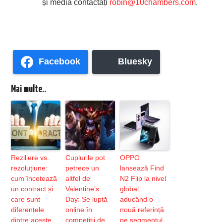
și media contactați
robin@10chambers.com
.
Facebook
Bluesky
Mai multe..
Reziliere vs.
Cuplurile pot
OPPO
rezoluțiune:
petrece un
lansează Find
cum încetează
altfel de
N2 Flip la nivel
un contract și
Valentine’s
global,
care sunt
Day: Se luptă
aducând o
diferențele
online în
nouă referință
dintre aceste
competiții de
pe segmentul