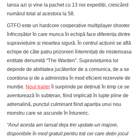
lansa azi și vine la pachet cu 13 noi expediții, crescând
numărul total al acestora la 58.
GTFO este un hardcore cooperative multiplayer shooter
înfricoșător în care munca în echipă face diferența dintre
supraviețuire și moartea sigură. În centrul acțiunii se află
echipe de câte patru prizonieri întemnițați de misterioasa
entitate denumită “The Warden”. Supraviețuirea lor
depinde de abilitatea jucătorilor de a comunica, de a se
coordona și de a administra în mod eficient rezervele de
muniție.
Noul trailer
îi surprinde pe deținuți în timp ce se
aventurează în subteran, fiind implicați în lupte pline de
adrenalină, punctul culminant fiind apariția unui nou
monstru care se ascunde în întuneric.
“Anul acesta am lansat deja trei update-uri majore,
disponibile în mod gratuit pentru toți cei care dețin jocul