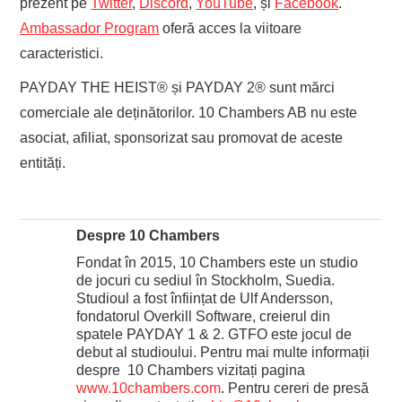
prezent pe
Twitter
,
Discord
,
YouTube
, și
Facebook
.
Ambassador Program
oferă acces la viitoare
caracteristici.
PAYDAY THE HEIST® și PAYDAY 2® sunt mărci
comerciale ale deținătorilor. 10 Chambers AB nu este
asociat, afiliat, sponsorizat sau promovat de aceste
entități.
Despre 10 Chambers
Fondat în 2015, 10 Chambers este un studio
de jocuri cu sediul în Stockholm, Suedia.
Studioul a fost înființat de Ulf Andersson,
fondatorul Overkill Software, creierul din
spatele PAYDAY 1 & 2. GTFO este jocul de
debut al studioului. Pentru mai multe informații
despre 10 Chambers vizitați pagina
www.10chambers.com
. Pentru cereri de presă