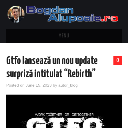
MENU
HOME
Gtfo lansează un nou update
0
CONTACT
surpriză intitulat “Rebirth”
DESPRE BOGDAN ALUPOAIE
Posted on
June 15, 2023
by
autor_blog
AUTOMOBILE
DRESS TO IMPRESS
TRAVEL