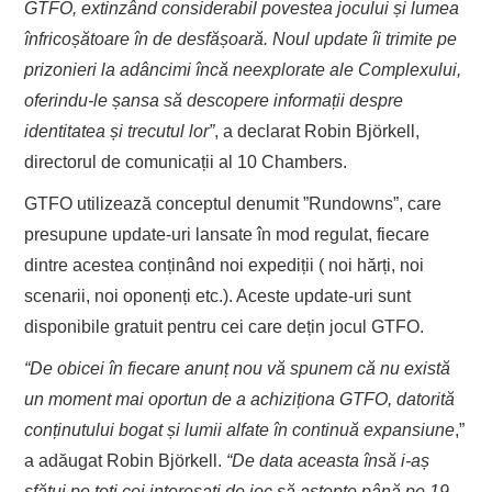
GTFO, extinzând considerabil povestea jocului și lumea
înfricoșătoare în de desfășoară. Noul update îi trimite pe
prizonieri la adâncimi încă neexplorate ale Complexului,
oferindu-le șansa să descopere informații despre
identitatea și trecutul lor”
, a declarat Robin Björkell,
directorul de comunicații al 10 Chambers.
GTFO utilizează conceptul denumit ”Rundowns”, care
presupune update-uri lansate în mod regulat, fiecare
dintre acestea conținând noi expediții ( noi hărți, noi
scenarii, noi oponenți etc.). Aceste update-uri sunt
disponibile gratuit pentru cei care dețin jocul GTFO.
“De obicei în fiecare anunț nou vă spunem că nu există
un moment mai oportun de a achiziționa GTFO, datorită
conținutului bogat și lumii alfate în continuă expansiune
,”
a adăugat Robin Björkell.
“De data aceasta însă i-aș
sfătui pe toți cei interesați de joc să aștepte până pe 19