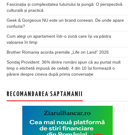
Fascinația și complexitatea tutunului la pungă: O perspectivă
culturală și practică
Geek & Gorgeous NU este un brand coreean. De unde apare
confuzia?
Cum alegi un apartament într-o zonă care își va păstra
valoarea în timp
Brother Romania acorda premiile „Life on Land” 2026
Sondaj Provident: 36% dintre români spun că au purtat mult
timp o etichetă impusă de ceilalți. 4 din 10 își formează o
părere despre cineva după prima conversație
RECOMANDAREA SAPTAMANII