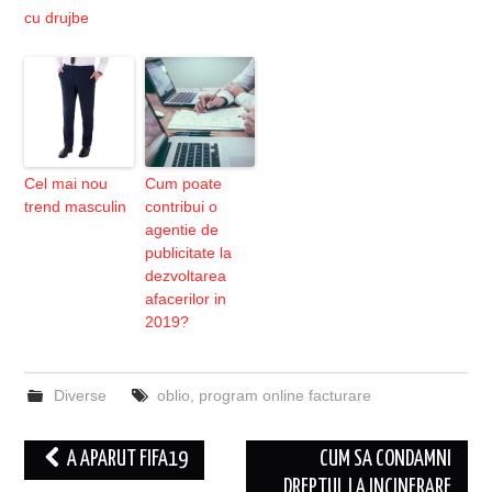
cu drujbe
Cel mai nou
Cum poate
trend masculin
contribui o
agentie de
publicitate la
dezvoltarea
afacerilor in
2019?
Diverse
oblio
,
program online facturare
Post
A APARUT FIFA19
CUM SA CONDAMNI
navigation
DREPTUL LA INCINERARE