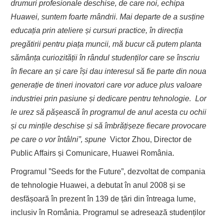
drumuri profesionale deschise, de care noi, echipa
Huawei, suntem foarte mândrii. Mai departe de a susține
educația prin ateliere și cursuri practice, în direcția
pregătirii pentru piața muncii, mă bucur că putem planta
sămânța curiozității în rândul studenților care se înscriu
în fiecare an și care își dau interesul să fie parte din noua
generație de tineri inovatori care vor aduce plus valoare
industriei prin pasiune și dedicare pentru tehnologie. Lor
le urez să pășească în programul de anul acesta cu ochii
și cu mințile deschise și să îmbrățișeze fiecare provocare
pe care o vor întâlni”,
spune
Victor Zhou, Director de
Public Affairs și Comunicare, Huawei România.
Programul ”Seeds for the Future”, dezvoltat de compania
de tehnologie Huawei, a debutat în anul 2008 și se
desfășoară în prezent în 139 de țări din întreaga lume,
inclusiv în România. Programul se adresează studenților