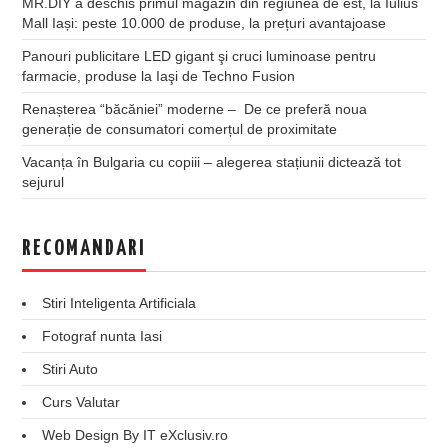
MR.DIY a deschis primul magazin din regiunea de est, la Iulius
Mall Iași: peste 10.000 de produse, la prețuri avantajoase
Panouri publicitare LED gigant şi cruci luminoase pentru
farmacie, produse la Iaşi de Techno Fusion
Renașterea “băcăniei” moderne – De ce preferă noua
generație de consumatori comerțul de proximitate
Vacanța în Bulgaria cu copiii – alegerea stațiunii dictează tot
sejurul
RECOMANDARI
Stiri Inteligenta Artificiala
Fotograf nunta Iasi
Stiri Auto
Curs Valutar
Web Design By IT eXclusiv.ro