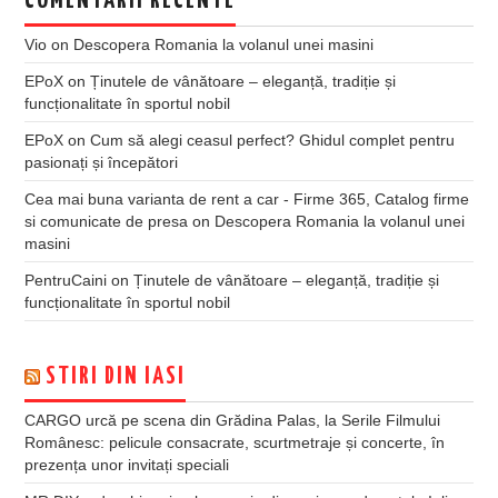
COMENTARII RECENTE
Vio
on
Descopera Romania la volanul unei masini
EPoX
on
Ținutele de vânătoare – eleganță, tradiție și
funcționalitate în sportul nobil
EPoX
on
Cum să alegi ceasul perfect? Ghidul complet pentru
pasionați și începători
Cea mai buna varianta de rent a car - Firme 365, Catalog firme
si comunicate de presa
on
Descopera Romania la volanul unei
masini
PentruCaini
on
Ținutele de vânătoare – eleganță, tradiție și
funcționalitate în sportul nobil
STIRI DIN IASI
CARGO urcă pe scena din Grădina Palas, la Serile Filmului
Românesc: pelicule consacrate, scurtmetraje și concerte, în
prezența unor invitați speciali