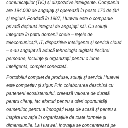
comunicațiilor (TIC) și dispozitive inteligente. Compania
are 194.000 de angajați și operează în peste 170 de țări
și regiuni.
Fondată în 1987, Huawei este o companie
privată deținută integral de angajații săi. Cu soluții
integrate în patru domenii cheie – rețele de
telecomunicații, IT, dispozitive inteligente și servicii cloud
– s-au angajat să aducă tehnologia digitală fiecărei
persoane, locuințe și organizații pentru o lume
inteligentă, complet conectată.
Portofoliul complet de produse, soluții și servicii Huawei
este competitiv și sigur. Prin colaborarea deschisă cu
partenerii ecosistemului, creează valoare de durată
pentru clienți, fac eforturi pentru a oferi oportunități
oamenilor, pentru a îmbogăți viața de acasă și pentru a
inspira inovație în organizațiile de toate formele și
dimensiunile. La Huawei, inovația se concentrează pe