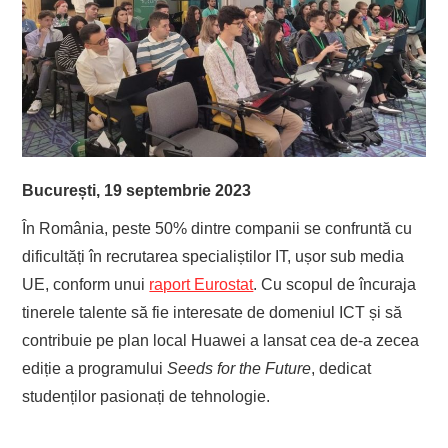
EVENIMENTE
TECH
BICICLETE
București, 19 septembrie 2023
În România, peste 50% dintre companii se confruntă cu
dificultăți în recrutarea specialiștilor IT, ușor sub media
UE, conform unui
raport Eurostat
. Cu scopul de încuraja
tinerele talente să fie interesate de domeniul ICT și să
contribuie pe plan local Huawei a lansat cea de-a zecea
ediție a programului
Seeds for the Future
, dedicat
studenților pasionați de tehnologie.