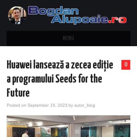
MENU
HOME
Huawei lansează a zecea ediție
0
CONTACT
a programului Seeds for the
DESPRE BOGDAN ALUPOAIE
Future
AUTOMOBILE
Posted on
September 19, 2023
by
autor_blog
DRESS TO IMPRESS
TRAVEL