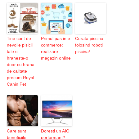
Tine cont de
Primul pas in e-
Curata piscina
nevoile pisicii
commerce:
folosind roboti
tale si
realizare
piscina!
hraneste-o
magazin online
doar cu hrana
de calitate
precum Royal
Canin Pet
Care sunt
Doresti un AIO
beneficiile
performant?