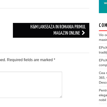
COM
H&M LANSEAZA IN ROMANIA PRIMUL
MAGAZIN ONLINE
Vio
o
masi
EPo
tradiț
hed.
Required fields are marked
*
EPo
compl
Cea m
365, 
Desco
Pentr
elega
nobil