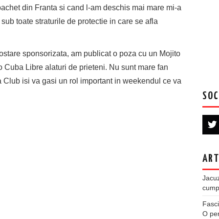
pachet din Franta si cand l-am deschis mai mare mi-a
sub toate straturile de protectie in care se afla
ostare sponsorizata, am publicat o poza cu un Mojito
 Cuba Libre alaturi de prieteni. Nu sunt mare fan
 Club isi va gasi un rol important in weekendul ce va
SOC
ART
Jacuz
cumpe
Fasci
O per