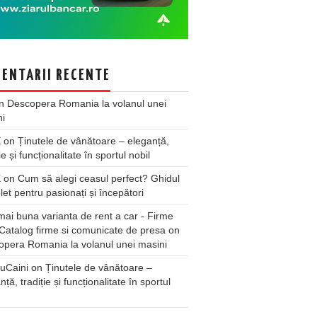
ENTARII RECENTE
n
Descopera Romania la volanul unei
ni
X
on
Ținutele de vânătoare – eleganță,
ie și funcționalitate în sportul nobil
X
on
Cum să alegi ceasul perfect? Ghidul
et pentru pasionați și începători
ai buna varianta de rent a car - Firme
Catalog firme si comunicate de presa
on
pera Romania la volanul unei masini
uCaini
on
Ținutele de vânătoare –
nță, tradiție și funcționalitate în sportul