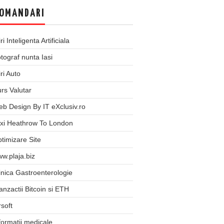
OMANDARI
iri Inteligenta Artificiala
tograf nunta Iasi
iri Auto
rs Valutar
b Design By IT eXclusiv.ro
xi Heathrow To London
timizare Site
w.plaja.biz
inica Gastroenterologie
anzactii Bitcoin si ETH
rsoft
formatii medicale