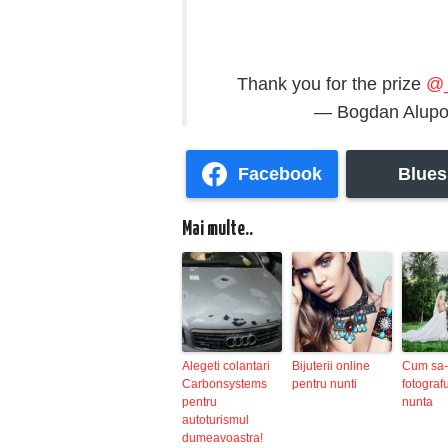
Thank you for the prize
@_
— Bogdan Alup
Facebook
Blues
Mai multe..
Alegeti colantari
Bijuterii online
Cum sa-t
Carbonsystems
pentru nunti
fotograf
pentru
nunta
autoturismul
dumeavoastra!