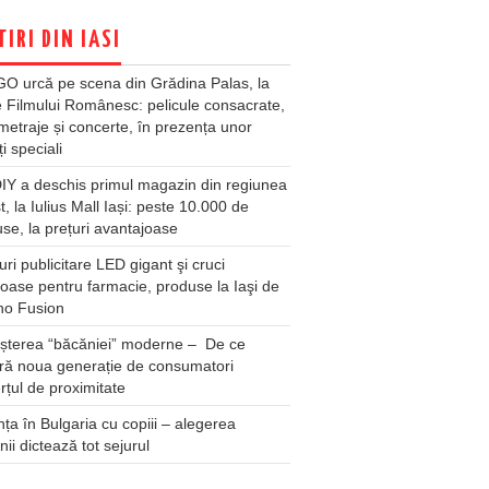
TIRI DIN IASI
O urcă pe scena din Grădina Palas, la
e Filmului Românesc: pelicule consacrate,
metraje și concerte, în prezența unor
ți speciali
Y a deschis primul magazin din regiunea
t, la Iulius Mall Iași: peste 10.000 de
se, la prețuri avantajoase
ri publicitare LED gigant şi cruci
oase pentru farmacie, produse la Iaşi de
no Fusion
șterea “băcăniei” moderne – De ce
ră noua generație de consumatori
țul de proximitate
ța în Bulgaria cu copiii – alegerea
unii dictează tot sejurul