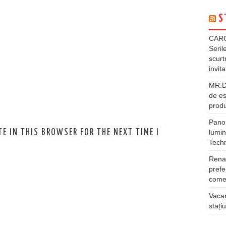
S
CARG
Seril
scurt
invita
MR.DI
de es
produ
Panou
E IN THIS BROWSER FOR THE NEXT TIME I
lumin
Tech
Rena
prefe
comer
Vacan
stați