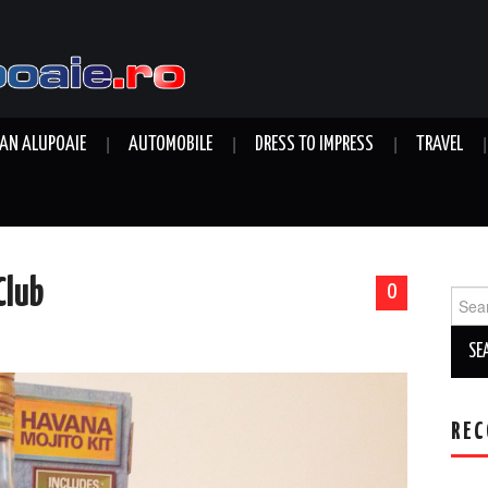
AN ALUPOAIE
AUTOMOBILE
DRESS TO IMPRESS
TRAVEL
Club
0
Sear
for:
REC