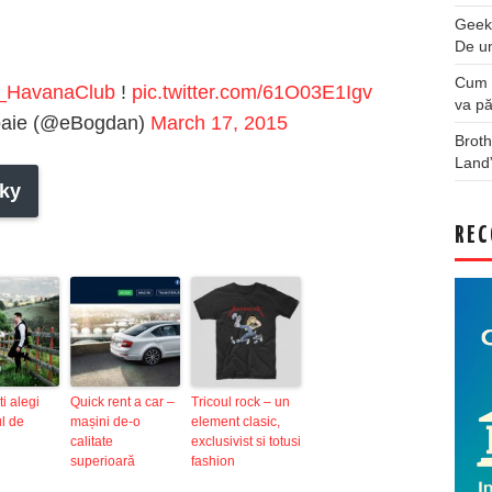
Geek
De u
Cum a
HavanaClub
!
pic.twitter.com/61O03E1Igv
va pă
oaie (@eBogdan)
March 17, 2015
Broth
Land
ky
REC
i alegi
Quick rent a car –
Tricoul rock – un
ul de
mașini de-o
element clasic,
calitate
exclusivist si totusi
superioară
fashion