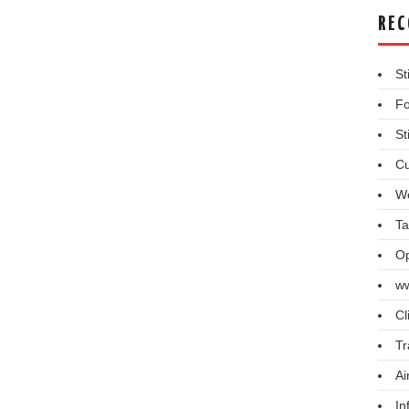
REC
St
Fo
St
Cu
We
Ta
Op
ww
Cl
Tr
Ai
In