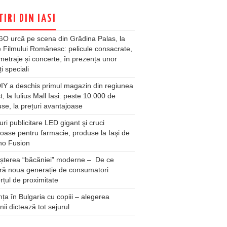
TIRI DIN IASI
O urcă pe scena din Grădina Palas, la
e Filmului Românesc: pelicule consacrate,
metraje și concerte, în prezența unor
ți speciali
Y a deschis primul magazin din regiunea
t, la Iulius Mall Iași: peste 10.000 de
se, la prețuri avantajoase
ri publicitare LED gigant şi cruci
oase pentru farmacie, produse la Iaşi de
no Fusion
șterea “băcăniei” moderne – De ce
ră noua generație de consumatori
țul de proximitate
ța în Bulgaria cu copiii – alegerea
unii dictează tot sejurul