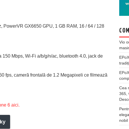
GHz, PowerVR GX6650 GPU, 1 GB RAM, 16 / 64 / 128
COM
Vio
o
masi
 150 Mbps, Wi-Fi a/b/g/n/ac, bluetooth 4.0, jack de
EPo
tradiț
EPo
60 fps, cameră frontală de 1.2 Megapixeli ce filmează
compl
Cea m
365, 
Desco
one 6 aici.
Pentr
elega
nobil
ky