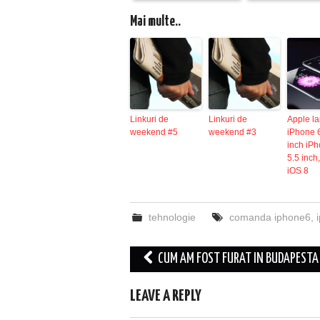
Mai multe..
Linkuri de
Linkuri de
Apple l
weekend #5
weekend #3
iPhone 6
inch iP
5.5 inch
iOS 8
tehnologie
comanda iphone6
,
Post
CUM AM FOST FURAT IN BUDAPESTA
navigation
LEAVE A REPLY