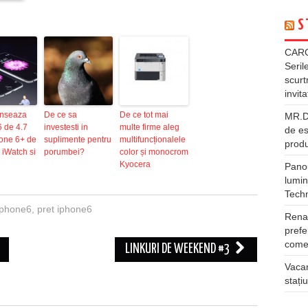
S
CARG
Seril
scurt
invita
anseaza
De ce sa
De ce tot mai
MR.DI
 de 4.7
investesti in
multe firme aleg
de es
hone 6+ de
suplimente pentru
multifuncționalele
produ
, iWatch si
porumbei?
color și monocrom
Kyocera
Panou
lumin
Tech
iphone6
,
pret iphone6
Rena
prefe
comer
LINKURI DE WEEKEND #3
Vacan
stați