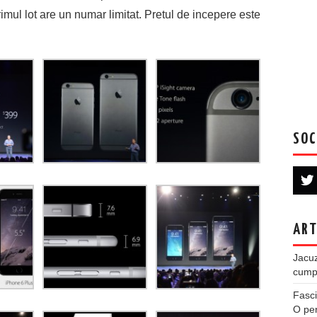
imul lot are un numar limitat. Pretul de incepere este
SOC
ART
Jacuz
cumpe
Fasci
O per