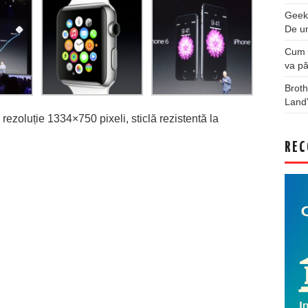
Geek
De u
Cum a
va pă
Broth
Land
ezoluție 1334×750 pixeli, sticlă rezistentă la
REC