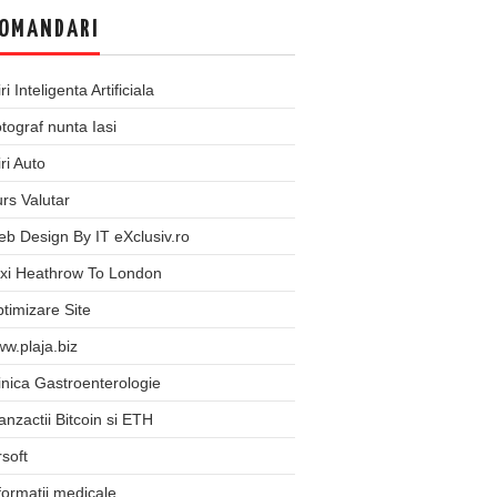
OMANDARI
iri Inteligenta Artificiala
tograf nunta Iasi
iri Auto
rs Valutar
b Design By IT eXclusiv.ro
xi Heathrow To London
timizare Site
w.plaja.biz
inica Gastroenterologie
anzactii Bitcoin si ETH
rsoft
formatii medicale