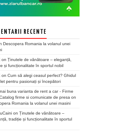
ENTARII RECENTE
n
Descopera Romania la volanul unei
ni
X
on
Ținutele de vânătoare – eleganță,
ie și funcționalitate în sportul nobil
X
on
Cum să alegi ceasul perfect? Ghidul
et pentru pasionați și începători
ai buna varianta de rent a car - Firme
Catalog firme si comunicate de presa
on
pera Romania la volanul unei masini
uCaini
on
Ținutele de vânătoare –
nță, tradiție și funcționalitate în sportul