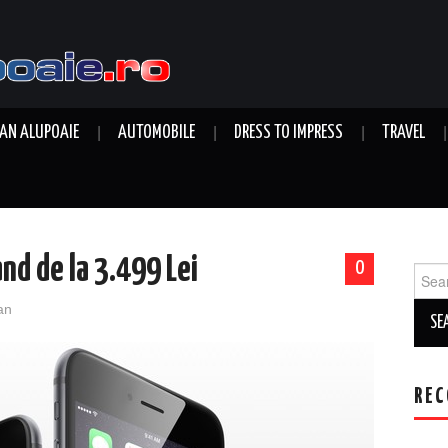
AN ALUPOAIE
AUTOMOBILE
DRESS TO IMPRESS
TRAVEL
nd de la 3.499 Lei
0
Sear
for:
an
REC