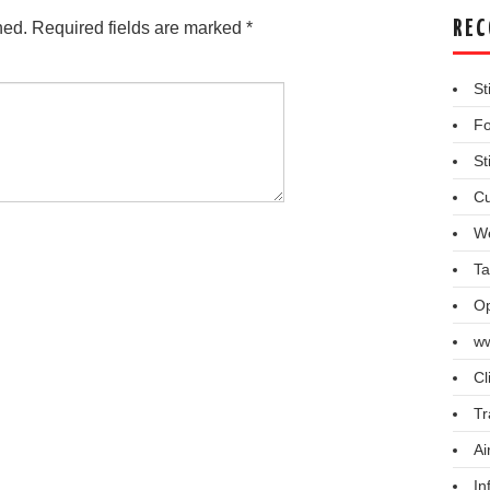
REC
hed.
Required fields are marked
*
St
Fo
St
Cu
We
Ta
Op
ww
Cl
Tr
Ai
In