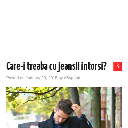
EVENIMENTE
TECH
BICICLETE
Care-i treaba cu jeansii intorsi?
3
Posted on
January 20, 2015
by
eBogdan