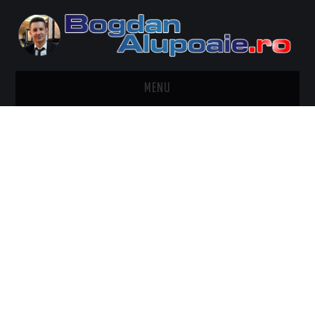
MENU
HOME
CONTACT
DESPRE BOGDAN ALUPOAIE
AUTOMOBILE
DRESS TO IMPRESS
TRAVEL