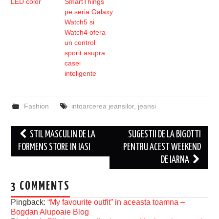
LED color
SmartThings
pe seria Galaxy
Watch5 si
Watch4 ofera
un control
sporit asupra
casei
inteligente
Fashion
intoarcerea jeansilor
,
jeansi
Post
STIL MASCULIN DE LA
SUGESTII DE LA BIGOTTI
navigation
FORMENS STORE IN IASI
PENTRU ACEST WEEKEND
DE IARNA
3 COMMENTS
Pingback:
“My favourite outfit” in aceasta toamna –
Bogdan Alupoaie Blog