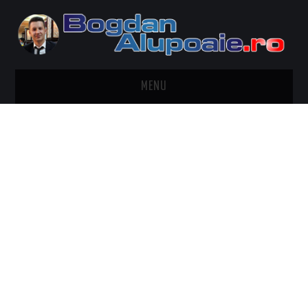
MENU
HOME
CONTACT
DESPRE BOGDAN ALUPOAIE
AUTOMOBILE
DRESS TO IMPRESS
TRAVEL