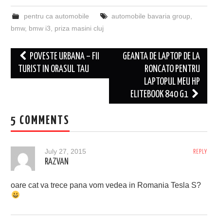
pentru ca automobile
automobile bavaria group
,
bmw
,
bmw i3
,
priza masini cluj
Post
POVESTE URBANA – FII
GEANTA DE LAPTOP DE LA
navigation
TURIST IN ORASUL TAU
RONCATO PENTRU
LAPTOPUL MEU HP
ELITEBOOK 840 G1
5 COMMENTS
July 27, 2015
REPLY
RAZVAN
oare cat va trece pana vom vedea in Romania Tesla S?