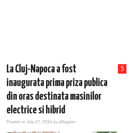
EVENIMENTE
TECH
BICICLETE
La Cluj-Napoca a fost
5
inaugurata prima priza publica
din oras destinata masinilor
electrice si hibrid
Posted on
July 27, 2015
by
eBogdan