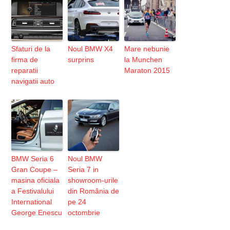
Sfaturi de la
Noul BMW X4
Mare nebunie
firma de
surprins
la Munchen
reparatii
Maraton 2015
navigatii auto
BMW Seria 6
Noul BMW
Gran Coupe –
Seria 7 in
masina oficiala
showroom-urile
a Festivalului
din România de
International
pe 24
George Enescu
octombrie