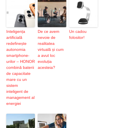
Inteligența
De ce avem
Un cadou
artificială
nevoie de
folositor!
redefinește
realitatea
autonomia
virtuală și cum
smartphone-
a avut loc
urilor – HONOR
evoluția
combină baterii
acesteia?
de capacitate
mare cu un
sistem
inteligent de
management al
energiei