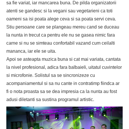
sa fie variat, iar mancarea buna. De pilda organizatorii
atenti se gandesc si la vegani sau vegetarieni ca toti
oameni sa isi poata alege ceva si sa poata servi ceva.
Stiu persoane care se plangeau mereu cand se duceau
la nunta in trecut ca pentru ele nu se gasea nimic fara
carne si nu se simteau confortabil vazand cum ceilalti
mananca, iar ele se uita.
Apoi se asteapta muzica buna si cat mai variata, cantata
la nivel profesional, adica fara balbaieli, uitatul cuvintelor
si microfonie. Solistul sa se sincronizeze cu
acompaniamentul si sa nu cante in contratimp fiindca ar
fi o nota proasta sa se dea impresia ca la nunta au fost
adusi diletanti sa sustina programul artistic.