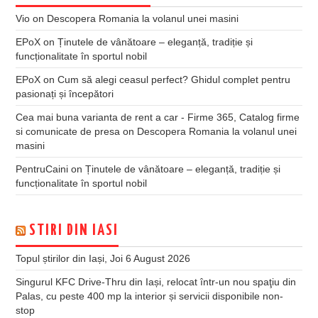
Vio
on
Descopera Romania la volanul unei masini
EPoX
on
Ținutele de vânătoare – eleganță, tradiție și
funcționalitate în sportul nobil
EPoX
on
Cum să alegi ceasul perfect? Ghidul complet pentru
pasionați și începători
Cea mai buna varianta de rent a car - Firme 365, Catalog firme
si comunicate de presa
on
Descopera Romania la volanul unei
masini
PentruCaini
on
Ținutele de vânătoare – eleganță, tradiție și
funcționalitate în sportul nobil
STIRI DIN IASI
Topul știrilor din Iași, Joi 6 August 2026
Singurul KFC Drive-Thru din Iași, relocat într-un nou spaţiu din
Palas, cu peste 400 mp la interior și servicii disponibile non-
stop