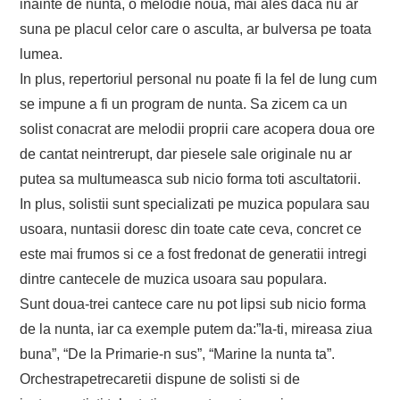
inainte de nunta, o melodie noua, mai ales daca nu ar
suna pe placul celor care o asculta, ar bulversa pe toata
lumea.
In plus, repertoriul personal nu poate fi la fel de lung cum
se impune a fi un program de nunta. Sa zicem ca un
solist conacrat are melodii proprii care acopera doua ore
de cantat neintrerupt, dar piesele sale originale nu ar
putea sa multumeasca sub nicio forma toti ascultatorii.
In plus, solistii sunt specializati pe muzica populara sau
usoara, nuntasii doresc din toate cate ceva, concret ce
este mai frumos si ce a fost fredonat de generatii intregi
dintre cantecele de muzica usoara sau populara.
Sunt doua-trei cantece care nu pot lipsi sub nicio forma
de la nunta, iar ca exemple putem da:”Ia-ti, mireasa ziua
buna”, “De la Primarie-n sus”, “Marine la nunta ta”.
Orchestrapetrecaretii dispune de solisti si de