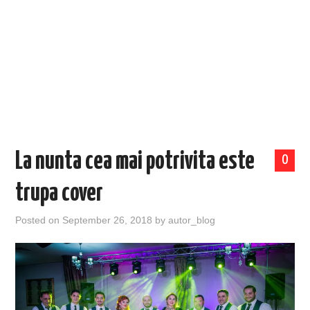
EVENIMENTE
TECH
BICICLETE
La nunta cea mai potrivita este
0
trupa cover
Posted on
September 26, 2018
by
autor_blog