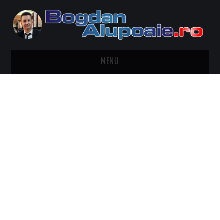
MENU
HOME
CONTACT
DESPRE BOGDAN ALUPOAIE
AUTOMOBILE
DRESS TO IMPRESS
TRAVEL