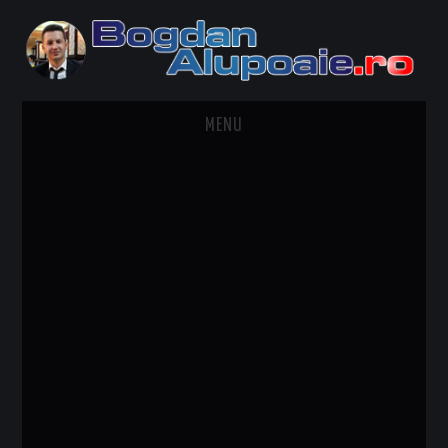
MENU
HOME
CONTACT
DESPRE BOGDAN ALUPOAIE
AUTOMOBILE
DRESS TO IMPRESS
TRAVEL