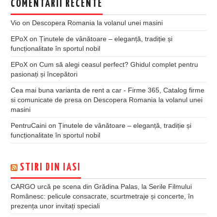
COMENTARII RECENTE
Vio
on
Descopera Romania la volanul unei masini
EPoX
on
Ținutele de vânătoare – eleganță, tradiție și
funcționalitate în sportul nobil
EPoX
on
Cum să alegi ceasul perfect? Ghidul complet pentru
pasionați și începători
Cea mai buna varianta de rent a car - Firme 365, Catalog firme
si comunicate de presa
on
Descopera Romania la volanul unei
masini
PentruCaini
on
Ținutele de vânătoare – eleganță, tradiție și
funcționalitate în sportul nobil
STIRI DIN IASI
CARGO urcă pe scena din Grădina Palas, la Serile Filmului
Românesc: pelicule consacrate, scurtmetraje și concerte, în
prezența unor invitați speciali