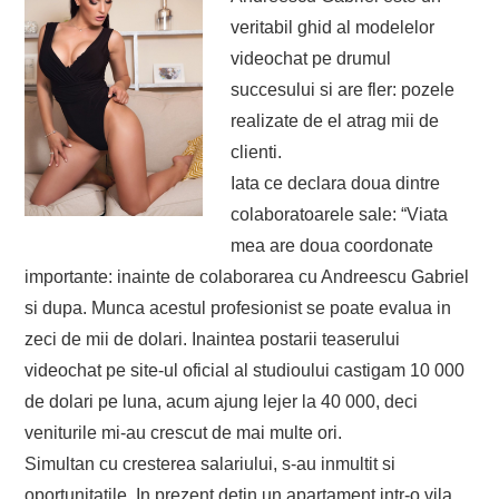
veritabil ghid al modelelor
videochat pe drumul
succesului si are fler: pozele
realizate de el atrag mii de
clienti.
Iata ce declara doua dintre
colaboratoarele sale: “Viata
mea are doua coordonate
importante: inainte de colaborarea cu Andreescu Gabriel
si dupa. Munca acestul profesionist se poate evalua in
zeci de mii de dolari. Inaintea postarii teaserului
videochat pe site-ul oficial al studioului castigam 10 000
de dolari pe luna, acum ajung lejer la 40 000, deci
veniturile mi-au crescut de mai multe ori.
Simultan cu cresterea salariului, s-au inmultit si
oportunitatile. In prezent detin un apartament intr-o vila