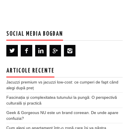
SOCIAL MEDIA BOGDAN
ARTICOLE RECENTE
Jacuzzi premium vs jacuzzi low-cost: ce cumperi de fapt când
alegi după preț
Fascinația și complexitatea tutunului la pungă: O perspectivă
culturală și practică
Geek & Gorgeous NU este un brand coreean. De unde apare
confuzia?
Cum alegi un apartament într-o zonă care își va păstra