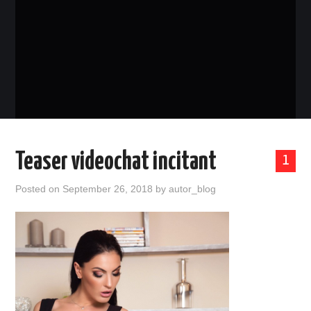
EVENIMENTE
TECH
BICICLETE
Teaser videochat incitant
1
Posted on
September 26, 2018
by
autor_blog