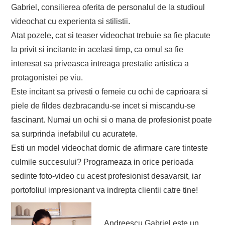
Gabriel, consilierea oferita de personalul de la studioul
videochat cu experienta si stilistii.
Atat pozele, cat si teaser videochat trebuie sa fie placute
la privit si incitante in acelasi timp, ca omul sa fie
interesat sa priveasca intreaga prestatie artistica a
protagonistei pe viu.
Este incitant sa privesti o femeie cu ochi de caprioara si
piele de fildes dezbracandu-se incet si miscandu-se
fascinant. Numai un ochi si o mana de profesionist poate
sa surprinda inefabilul cu acuratete.
Esti un model videochat dornic de afirmare care tinteste
culmile succesului? Programeaza in orice perioada
sedinte foto-video cu acest profesionist desavarsit, iar
portofoliul impresionant va indrepta clientii catre tine!
Andreescu Gabriel este un