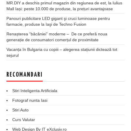
MR.DIY a deschis primul magazin din regiunea de est, la Iulius
Mall Iași: peste 10.000 de produse, la prețuri avantajoase
Panouri publicitare LED gigant şi cruci luminoase pentru
farmacie, produse la Iaşi de Techno Fusion
Renașterea “băcăniei” moderne – De ce preferă noua
generație de consumatori comerțul de proximitate
Vacanța în Bulgaria cu copiii – alegerea stațiunii dictează tot
sejurul
RECOMANDARI
Stiri Inteligenta Artificiala
Fotograf nunta Iasi
Stiri Auto
Curs Valutar
Web Design By IT eXclusiv.ro