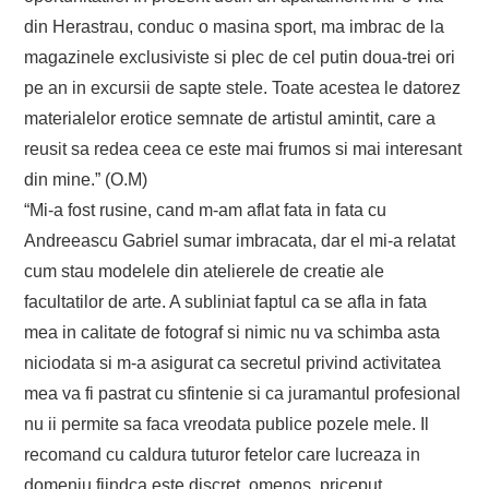
din Herastrau, conduc o masina sport, ma imbrac de la
magazinele exclusiviste si plec de cel putin doua-trei ori
pe an in excursii de sapte stele. Toate acestea le datorez
materialelor erotice semnate de artistul amintit, care a
reusit sa redea ceea ce este mai frumos si mai interesant
din mine.” (O.M)
“Mi-a fost rusine, cand m-am aflat fata in fata cu
Andreeascu Gabriel sumar imbracata, dar el mi-a relatat
cum stau modelele din atelierele de creatie ale
facultatilor de arte. A subliniat faptul ca se afla in fata
mea in calitate de fotograf si nimic nu va schimba asta
niciodata si m-a asigurat ca secretul privind activitatea
mea va fi pastrat cu sfintenie si ca juramantul profesional
nu ii permite sa faca vreodata publice pozele mele. Il
recomand cu caldura tuturor fetelor care lucreaza in
domeniu fiindca este discret, omenos, priceput.