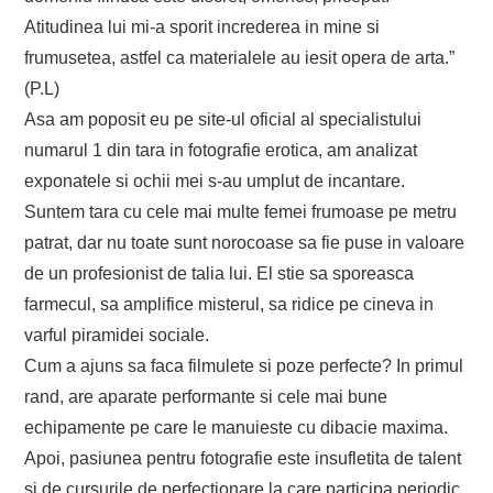
Atitudinea lui mi-a sporit increderea in mine si
frumusetea, astfel ca materialele au iesit opera de arta.”
(P.L)
Asa am poposit eu pe site-ul oficial al specialistului
numarul 1 din tara in fotografie erotica, am analizat
exponatele si ochii mei s-au umplut de incantare.
Suntem tara cu cele mai multe femei frumoase pe metru
patrat, dar nu toate sunt norocoase sa fie puse in valoare
de un profesionist de talia lui. El stie sa sporeasca
farmecul, sa amplifice misterul, sa ridice pe cineva in
varful piramidei sociale.
Cum a ajuns sa faca filmulete si poze perfecte? In primul
rand, are aparate performante si cele mai bune
echipamente pe care le manuieste cu dibacie maxima.
Apoi, pasiunea pentru fotografie este insufletita de talent
si de cursurile de perfectionare la care participa periodic.