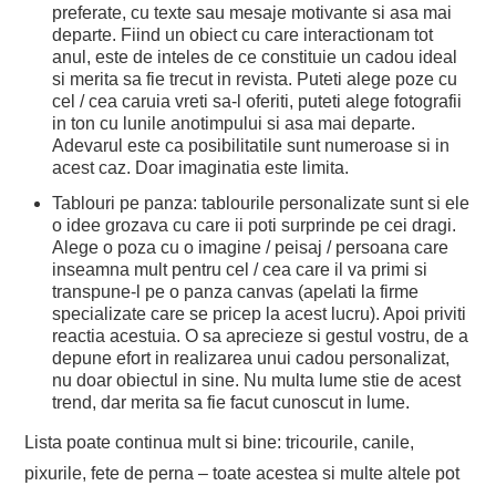
preferate, cu texte sau mesaje motivante si asa mai
departe. Fiind un obiect cu care interactionam tot
anul, este de inteles de ce constituie un cadou ideal
si merita sa fie trecut in revista. Puteti alege poze cu
cel / cea caruia vreti sa-l oferiti, puteti alege fotografii
in ton cu lunile anotimpului si asa mai departe.
Adevarul este ca posibilitatile sunt numeroase si in
acest caz. Doar imaginatia este limita.
Tablouri pe panza: tablourile personalizate sunt si ele
o idee grozava cu care ii poti surprinde pe cei dragi.
Alege o poza cu o imagine / peisaj / persoana care
inseamna mult pentru cel / cea care il va primi si
transpune-l pe o panza canvas (apelati la firme
specializate care se pricep la acest lucru). Apoi priviti
reactia acestuia. O sa aprecieze si gestul vostru, de a
depune efort in realizarea unui cadou personalizat,
nu doar obiectul in sine. Nu multa lume stie de acest
trend, dar merita sa fie facut cunoscut in lume.
Lista poate continua mult si bine: tricourile, canile,
pixurile, fete de perna – toate acestea si multe altele pot