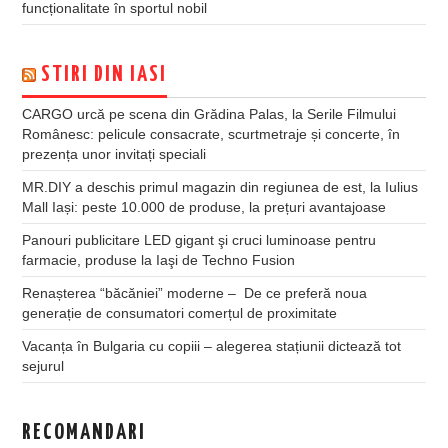
funcționalitate în sportul nobil
STIRI DIN IASI
CARGO urcă pe scena din Grădina Palas, la Serile Filmului
Românesc: pelicule consacrate, scurtmetraje și concerte, în
prezența unor invitați speciali
MR.DIY a deschis primul magazin din regiunea de est, la Iulius
Mall Iași: peste 10.000 de produse, la prețuri avantajoase
Panouri publicitare LED gigant şi cruci luminoase pentru
farmacie, produse la Iaşi de Techno Fusion
Renașterea “băcăniei” moderne – De ce preferă noua
generație de consumatori comerțul de proximitate
Vacanța în Bulgaria cu copiii – alegerea stațiunii dictează tot
sejurul
RECOMANDARI