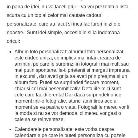
in pana de idei, nu va faceti griji – va voi prezenta o lista
scurta cu un top al celor mai cautate cadouri
personalizate, care au facut si inca fac furori in zilele
noastre. Sunt idei simple, accesibile si la indemana
oricui:
Album foto personalizat: albumul foto personalizat
este o idee unica, ce implica mai intai crearea de
amintiri, pe care le surprinzi in fotografii mai mult sau
mai putin spontane. Ia-ti prietenii si mergeti impreuna
in excursii, dar aveti grija sa aveti prin preajma si un
album foto. Puteti sa surprindeti fiecare moment,
chiar si cel mai nesemnificativ. Detaliile mici sunt
cele care fac diferenta! Dar daca surprindeti orice
moment intr-o fotografie, atunci amintirea acelui
moment se va pastra o viata. Fotografiile mereu vor fi
la moda si nu se vor demoda, ci mereu vor gasi o
cale sa se reinventeze.
Calendarele personalizate: este vorba despre
calendarele pe care le puteti personaliza cu pozele