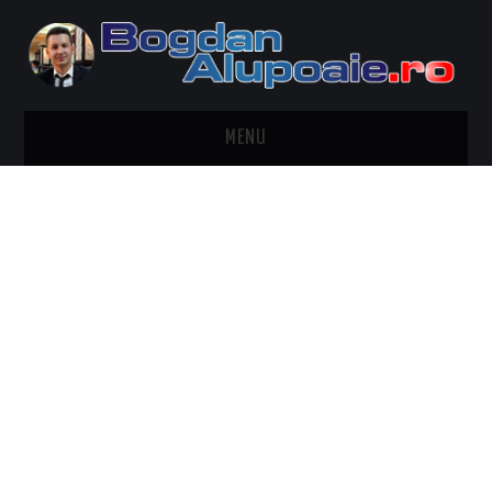
MENU
HOME
CONTACT
DESPRE BOGDAN ALUPOAIE
AUTOMOBILE
DRESS TO IMPRESS
TRAVEL