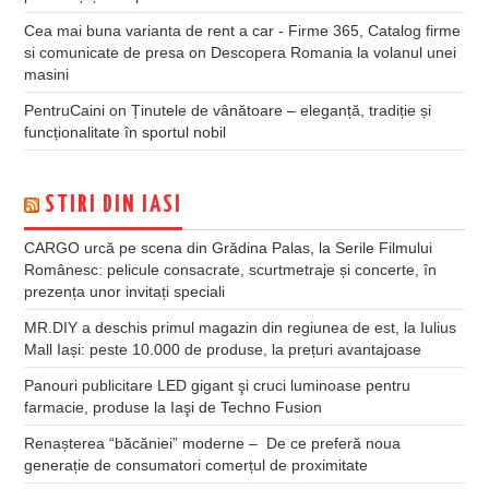
Cea mai buna varianta de rent a car - Firme 365, Catalog firme
si comunicate de presa
on
Descopera Romania la volanul unei
masini
PentruCaini
on
Ținutele de vânătoare – eleganță, tradiție și
funcționalitate în sportul nobil
STIRI DIN IASI
CARGO urcă pe scena din Grădina Palas, la Serile Filmului
Românesc: pelicule consacrate, scurtmetraje și concerte, în
prezența unor invitați speciali
MR.DIY a deschis primul magazin din regiunea de est, la Iulius
Mall Iași: peste 10.000 de produse, la prețuri avantajoase
Panouri publicitare LED gigant şi cruci luminoase pentru
farmacie, produse la Iaşi de Techno Fusion
Renașterea “băcăniei” moderne – De ce preferă noua
generație de consumatori comerțul de proximitate