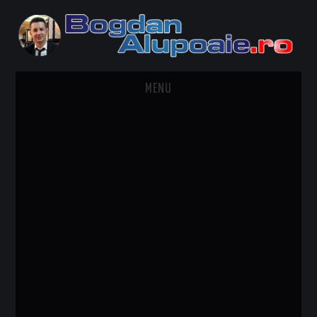
MENU
HOME
CONTACT
DESPRE BOGDAN ALUPOAIE
AUTOMOBILE
DRESS TO IMPRESS
TRAVEL