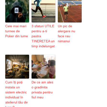
Cele mai mari
3 sfaturi UTILE
Un pic de
turnee de
pentru a-ti
alergare nu
Poker din lume
pastra
face rau
TINERETEA un
nimanui
timp indelungat
Cum îți poți
De ce am ales
instala un
o gradinita
sistem electric
privata pentru
individual în
fiul meu
atelierul tău de