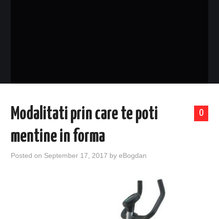
EVENIMENTE
TECH
BICICLETE
Modalitati prin care te poti
0
mentine in forma
Posted on
September 17, 2017
by
eBogdan