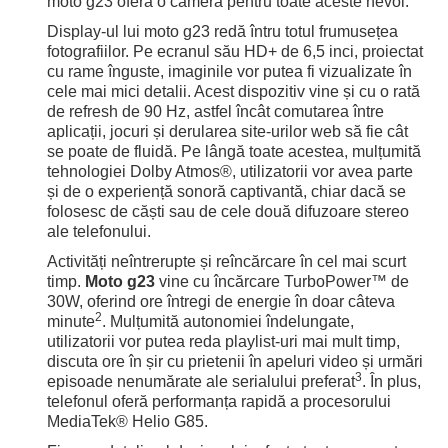
moto g23 oferă o cameră pentru toate aceste nevoi.
Display-ul lui moto g23 redă întru totul frumusețea
fotografiilor. Pe ecranul său HD+ de 6,5 inci, proiectat
cu rame înguste, imaginile vor putea fi vizualizate în
cele mai mici detalii. Acest dispozitiv vine și cu o rată
de refresh de 90 Hz, astfel încât comutarea între
aplicații, jocuri și derularea site-urilor web să fie cât
se poate de fluidă. Pe lângă toate acestea, mulțumită
tehnologiei Dolby Atmos®, utilizatorii vor avea parte
și de o experiență sonoră captivantă, chiar dacă se
folosesc de căști sau de cele două difuzoare stereo
ale telefonului.
Activități neîntrerupte și reîncărcare în cel mai scurt
timp.
Moto g23
vine cu încărcare TurboPower™ de
30W, oferind ore întregi de energie în doar câteva
2
minute
. Mulțumită autonomiei îndelungate,
utilizatorii vor putea reda playlist-uri mai mult timp,
discuta ore în șir cu prietenii în apeluri video și urmări
3
episoade nenumărate ale serialului preferat
. În plus,
telefonul oferă performanța rapidă a procesorului
MediaTek® Helio G85.