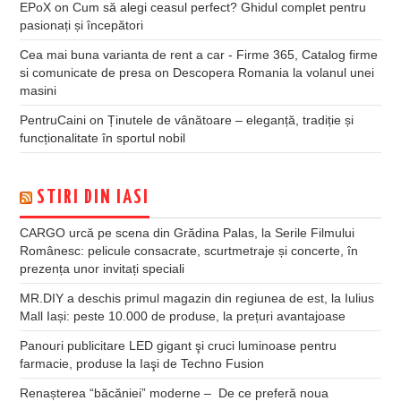
EPoX
on
Cum să alegi ceasul perfect? Ghidul complet pentru
pasionați și începători
Cea mai buna varianta de rent a car - Firme 365, Catalog firme
si comunicate de presa
on
Descopera Romania la volanul unei
masini
PentruCaini
on
Ținutele de vânătoare – eleganță, tradiție și
funcționalitate în sportul nobil
STIRI DIN IASI
CARGO urcă pe scena din Grădina Palas, la Serile Filmului
Românesc: pelicule consacrate, scurtmetraje și concerte, în
prezența unor invitați speciali
MR.DIY a deschis primul magazin din regiunea de est, la Iulius
Mall Iași: peste 10.000 de produse, la prețuri avantajoase
Panouri publicitare LED gigant şi cruci luminoase pentru
farmacie, produse la Iaşi de Techno Fusion
Renașterea “băcăniei” moderne – De ce preferă noua