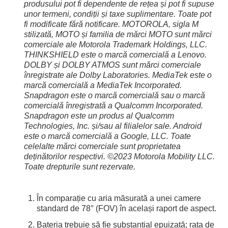
produsului pot fi dependente de rețea și pot fi supuse
unor termeni, condiții și taxe suplimentare. Toate pot
fi modificate fără notificare. MOTOROLA, sigla M
stilizată, MOTO și familia de mărci MOTO sunt mărci
comerciale ale Motorola Trademark Holdings, LLC.
THINKSHIELD este o marcă comercială a Lenovo.
DOLBY și DOLBY ATMOS sunt mărci comerciale
înregistrate ale Dolby Laboratories. MediaTek este o
marcă comercială a MediaTek Incorporated.
Snapdragon este o marcă comercială sau o marcă
comercială înregistrată a Qualcomm Incorporated.
Snapdragon este un produs al Qualcomm
Technologies, Inc. și/sau al filialelor sale. Android
este o marcă comercială a Google, LLC. Toate
celelalte mărci comerciale sunt proprietatea
deținătorilor respectivi. ©2023 Motorola Mobility LLC.
Toate drepturile sunt rezervate.
În comparație cu aria măsurată a unei camere
standard de 78° (FOV) în același raport de aspect.
Bateria trebuie să fie substanțial epuizată; rata de