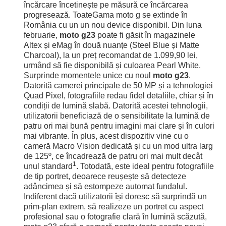
încărcare încetinește pe măsură ce încărcarea
progresează. ToateGama moto g se extinde în
România cu un un nou device disponibil. Din luna
februarie,
moto g23
poate fi găsit în magazinele
Altex și eMag în două nuanțe (Steel Blue și Matte
Charcoal), la un preț recomandat de 1.099,90 lei,
urmând să fie disponibilă și culoarea Pearl White.
Surprinde momentele unice cu noul
moto g23
.
Datorită camerei principale de 50 MP și a tehnologiei
Quad Pixel, fotografiile redau fidel detaliile, chiar și în
condiții de lumină slabă. Datorită acestei tehnologii,
utilizatorii beneficiază de o sensibilitate la lumină de
patru ori mai bună pentru imagini mai clare și în culori
mai vibrante. În plus, acest dispozitiv vine cu o
cameră Macro Vision dedicată și cu un mod ultra larg
de 125º, ce încadrează de patru ori mai mult decât
1
unul standard
. Totodată, este ideal pentru fotografiile
de tip portret, deoarece reușește să detecteze
adâncimea și să estompeze automat fundalul.
Indiferent dacă utilizatorii își doresc să surprindă un
prim-plan extrem, să realizeze un portret cu aspect
profesional sau o fotografie clară în lumină scăzută,