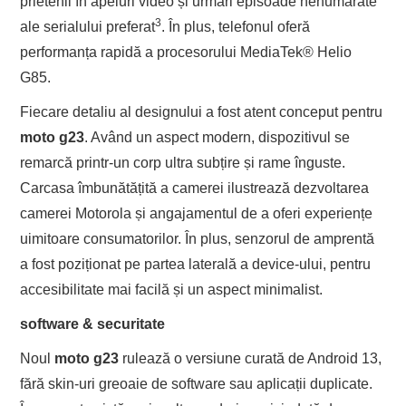
prietenii în apeluri video și urmări episoade nenumărate
3
ale serialului preferat
. În plus, telefonul oferă
performanța rapidă a procesorului MediaTek® Helio
G85.
Fiecare detaliu al designului a fost atent conceput pentru
moto g23
. Având un aspect modern, dispozitivul se
remarcă printr-un corp ultra subțire și rame înguste.
Carcasa îmbunătățită a camerei ilustrează dezvoltarea
camerei Motorola și angajamentul de a oferi experiențe
uimitoare consumatorilor. În plus, senzorul de amprentă
a fost poziționat pe partea laterală a device-ului, pentru
accesibilitate mai facilă și un aspect minimalist.
software & securitate
Noul
moto g23
rulează o versiune curată de Android 13,
fără skin-uri greoaie de software sau aplicații duplicate.