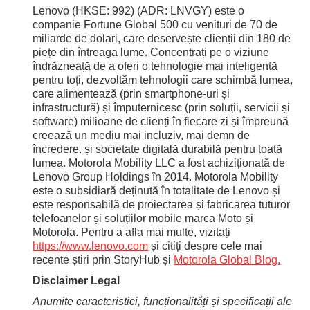
Lenovo (HKSE: 992) (ADR: LNVGY) este o
companie Fortune Global 500 cu venituri de 70 de
miliarde de dolari, care deservește clienții din 180 de
piețe din întreaga lume. Concentrați pe o viziune
îndrăzneață de a oferi o tehnologie mai inteligentă
pentru toți, dezvoltăm tehnologii care schimbă lumea,
care alimentează (prin smartphone-uri și
infrastructură) și împuternicesc (prin soluții, servicii și
software) milioane de clienți în fiecare zi și împreună
creează un mediu mai incluziv, mai demn de
încredere. și societate digitală durabilă pentru toată
lumea. Motorola Mobility LLC a fost achiziționată de
Lenovo Group Holdings în 2014. Motorola Mobility
este o subsidiară deținută în totalitate de Lenovo și
este responsabilă de proiectarea și fabricarea tuturor
telefoanelor și soluțiilor mobile marca Moto și
Motorola. Pentru a afla mai multe, vizitați
https://www.lenovo.com
și citiți despre cele mai
recente știri prin StoryHub și
Motorola Global Blog.
Disclaimer Legal
Anumite caracteristici, funcționalități și specificații ale