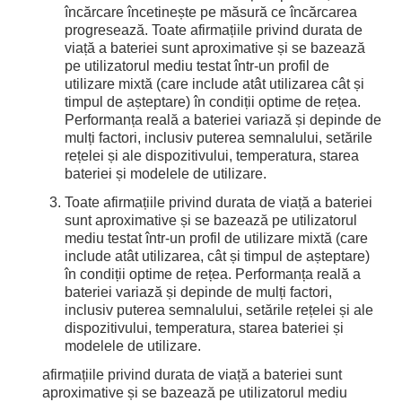
încărcare încetinește pe măsură ce încărcarea
progresează. Toate afirmațiile privind durata de
viață a bateriei sunt aproximative și se bazează
pe utilizatorul mediu testat într-un profil de
utilizare mixtă (care include atât utilizarea cât și
timpul de așteptare) în condiții optime de rețea.
Performanța reală a bateriei variază și depinde de
mulți factori, inclusiv puterea semnalului, setările
rețelei și ale dispozitivului, temperatura, starea
bateriei și modelele de utilizare.
Toate afirmațiile privind durata de viață a bateriei
sunt aproximative și se bazează pe utilizatorul
mediu testat într-un profil de utilizare mixtă (care
include atât utilizarea, cât și timpul de așteptare)
în condiții optime de rețea. Performanța reală a
bateriei variază și depinde de mulți factori,
inclusiv puterea semnalului, setările rețelei și ale
dispozitivului, temperatura, starea bateriei și
modelele de utilizare.
afirmațiile privind durata de viață a bateriei sunt
aproximative și se bazează pe utilizatorul mediu