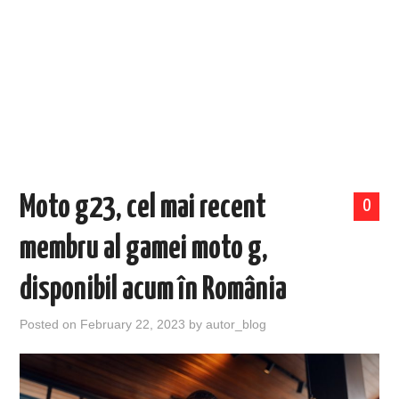
EVENIMENTE
TECH
BICICLETE
Moto g23, cel mai recent
0
membru al gamei moto g,
disponibil acum în România
Posted on
February 22, 2023
by
autor_blog