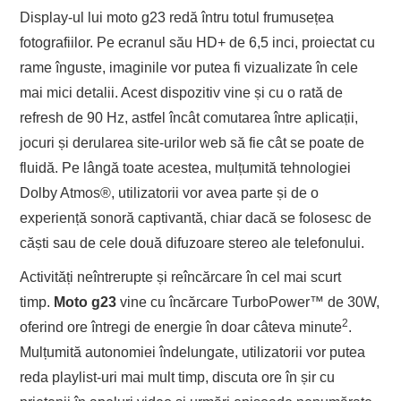
Display-ul lui moto g23 redă întru totul frumusețea
fotografiilor. Pe ecranul său HD+ de 6,5 inci, proiectat cu
rame înguste, imaginile vor putea fi vizualizate în cele
mai mici detalii. Acest dispozitiv vine și cu o rată de
refresh de 90 Hz, astfel încât comutarea între aplicații,
jocuri și derularea site-urilor web să fie cât se poate de
fluidă. Pe lângă toate acestea, mulțumită tehnologiei
Dolby Atmos®, utilizatorii vor avea parte și de o
experiență sonoră captivantă, chiar dacă se folosesc de
căști sau de cele două difuzoare stereo ale telefonului.
Activități neîntrerupte și reîncărcare în cel mai scurt
timp.
Moto g23
vine cu încărcare TurboPower™ de 30W,
2
oferind ore întregi de energie în doar câteva minute
.
Mulțumită autonomiei îndelungate, utilizatorii vor putea
reda playlist-uri mai mult timp, discuta ore în șir cu