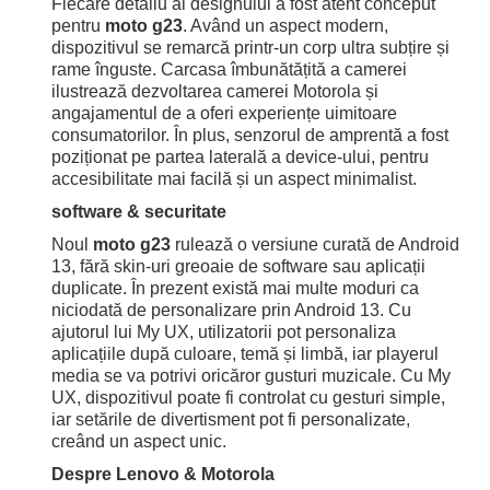
Fiecare detaliu al designului a fost atent conceput
pentru
moto g23
. Având un aspect modern,
dispozitivul se remarcă printr-un corp ultra subțire și
rame înguste. Carcasa îmbunătățită a camerei
ilustrează dezvoltarea camerei Motorola și
angajamentul de a oferi experiențe uimitoare
consumatorilor. În plus, senzorul de amprentă a fost
poziționat pe partea laterală a device-ului, pentru
accesibilitate mai facilă și un aspect minimalist.
software & securitate
Noul
moto g23
rulează o versiune curată de Android
13, fără skin-uri greoaie de software sau aplicații
duplicate. În prezent există mai multe moduri ca
niciodată de personalizare prin Android 13. Cu
ajutorul lui My UX, utilizatorii pot personaliza
aplicațiile după culoare, temă și limbă, iar playerul
media se va potrivi oricăror gusturi muzicale. Cu My
UX, dispozitivul poate fi controlat cu gesturi simple,
iar setările de divertisment pot fi personalizate,
creând un aspect unic.
Despre Lenovo & Motorola