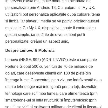
În prezent există mai multe moduri ca niciodată de
personalizare prin Android 13. Cu ajutorul lui My UX,
utilizatorii pot personaliza aplicațiile după culoare, temă
și limbă, iar playerul media se va potrivi oricăror gusturi
muzicale. Cu My UX, dispozitivul poate fi controlat cu
gesturi simple, iar setările de divertisment pot fi
personalizate, creând un aspect unic.
Despre Lenovo & Motorola
Lenovo (HKSE: 992) (ADR: LNVGY) este o companie
Fortune Global 500 cu venituri de 70 de miliarde de
dolari, care deservește clienții din 180 de piețe din
întreaga lume. Concentrați pe o viziune îndrăzneață de a
oferi o tehnologie mai inteligentă pentru toți, dezvoltăm
tehnologii care schimbă lumea, care alimentează (prin
smartphone-uri și infrastructură) și împuternicesc (prin
soluții, servicii și software) milioane de clienți în fiecare zi