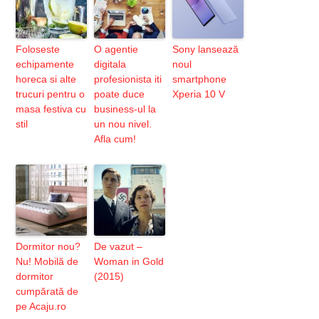
Foloseste
O agentie
Sony lansează
echipamente
digitala
noul
horeca si alte
profesionista iti
smartphone
trucuri pentru o
poate duce
Xperia 10 V
masa festiva cu
business-ul la
stil
un nou nivel.
Afla cum!
Dormitor nou?
De vazut –
Nu! Mobilă de
Woman in Gold
dormitor
(2015)
cumpărată de
pe Acaju.ro