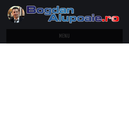
MENU
HOME
CONTACT
DESPRE BOGDAN ALUPOAIE
AUTOMOBILE
DRESS TO IMPRESS
TRAVEL