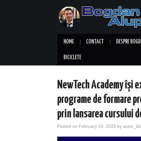
HOME
CONTACT
DESPRE BOGD
BICICLETE
NewTech Academy își ex
programe de formare pr
prin lansarea cursului 
Posted on
February 14, 2023
by
autor_bl