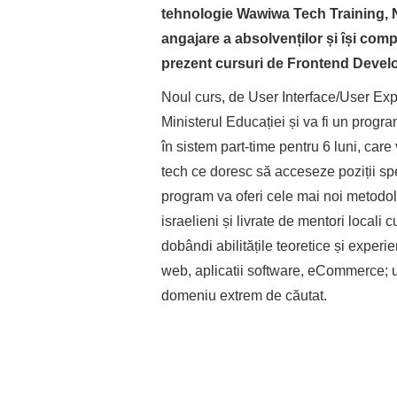
tehnologie Wawiwa Tech Training,
N
angajare a absolvenților și își compl
prezent cursuri de Frontend Develo
Noul curs, de User Interface/User Exp
Ministerul Educației și va fi un progr
în sistem part-time pentru 6 luni, car
tech ce doresc să acceseze poziții spe
program va oferi cele mai noi metodolo
israelieni și livrate de mentori locali
dobândi abilitățile teoretice și exper
web, aplicatii software, eCommerce; un
domeniu extrem de căutat.