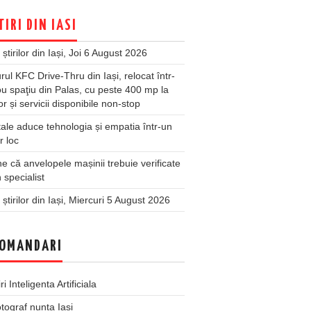
TIRI DIN IASI
 știrilor din Iași, Joi 6 August 2026
rul KFC Drive-Thru din Iași, relocat într-
u spaţiu din Palas, cu peste 400 mp la
ior și servicii disponibile non-stop
ale aduce tehnologia și empatia într-un
r loc
 că anvelopele mașinii trebuie verificate
 specialist
 știrilor din Iași, Miercuri 5 August 2026
OMANDARI
iri Inteligenta Artificiala
tograf nunta Iasi