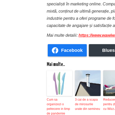
specialiști în marketing online. Comp
mixtă, conținut de ultimă generație, pla
industrie pentru a oferi programe de 
capacitate de angajare și satisfacție a
Mai multe detalii
:
https://www.wawiw
Facebook
Blues
Mai multe..
Cum sa
3 cai de a scapa
Reduce
organizezi o
de mirosurile
pentru z
petrecere in timp
urate din semineu
cu Wizz 
de pandemie