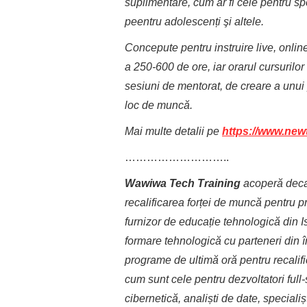
suplimentare, cum ar fi cele pentru spe
peentru adolescenți şi altele.
Concepute pentru instruire live, onli
a 250-600 de ore, iar orarul cursurilor 
sesiuni de mentorat, de creare a unui 
loc de muncă.
Mai multe detalii pe
https://www.new
………………………..
Wawiwa
Tech Training
acoperă decal
recalificarea forței de muncă pentru 
furnizor de educație tehnologică din Is
formare tehnologică cu parteneri din 
programe de ultimă oră pentru recalif
cum sunt cele pentru dezvoltatori full-s
cibernetică, analiști de date, specia