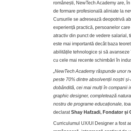
românești, NewTech Academy are, în p
de formare profesională aliniate la nev
Cursurile se adresează deopotrivă abs
experiență practică, persoanelor care
atractiv din punct de vedere salarial, 
este mai importantă decât baza teoret
abilitățile tehnologice și să avanseze 
cu cele mai recente schimbări în indus
„NewTech Academy răspunde unor nev
peste 70% dintre absolvenții noștri și
dobândită, cei mai mulți în companii 
graphic designer, completează natural,
nostru de programe educaționale, toat
declarat
Shay Hafzadi, Fondator ș
Curriculumul UX/UI Designer a fost ad