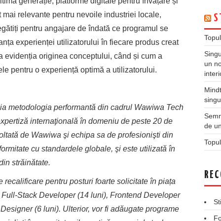
imă generație, platforme digitale pentru învățare și
mai relevante pentru nevoile industriei locale,
S
egătiți pentru angajare de îndată ce programul se
Topul
nța experienței utilizatorului în fiecare produs creat
Singu
a evidenția originea conceptului, când și cum a
un no
le pentru o experiență optimă a utilizatorului.
inter
Mindt
singu
a metodologia performantă din cadrul Wawiwa Tech
Semne
expertiză internaţională în domeniu de peste 20 de
de un
voltată de Wawiwa şi echipa sa de profesionişti din
Topul
formitate cu standardele globale, şi este utilizată în
din străinătate.
REC
alificare pentru posturi foarte solicitate în piața
Full-Stack Developer (14 luni), Frontend Developer
St
X Designer (6 luni). Ulterior, vor fi adăugate programe
Fo