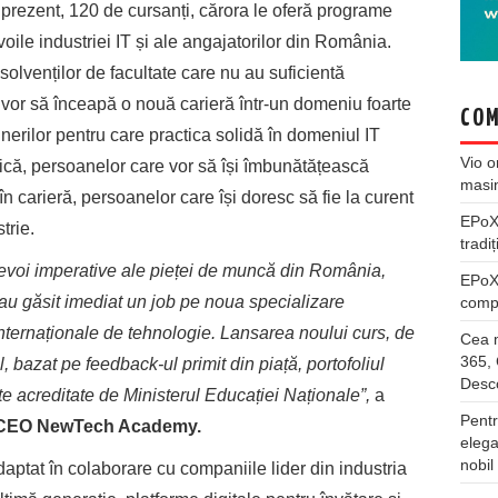
rezent, 120 de cursanți, cărora le oferă programe
oile industriei IT și ale angajatorilor din România.
olvenților de facultate care nu au suficientă
 vor să înceapă o nouă carieră într-un domeniu foarte
COM
tinerilor pentru care practica solidă în domeniul IT
Vio
o
ică, persoanelor care vor să își îmbunătățească
masi
în carieră, persoanelor care își doresc să fie la curent
EPo
trie.
tradiț
oi imperative ale pieței de muncă din România,
EPo
-au găsit imediat un job pe noua specializare
compl
internaționale de tehnologie. Lansarea noului curs, de
Cea m
365, 
 bazat pe feedback-ul primit din piață, portofoliul
Desco
e acreditate de Ministerul Educației Naționale”,
a
Pentr
i CEO NewTech Academy.
elega
nobil
aptat în colaborare cu companiile lider din industria