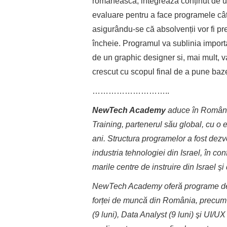
românească, integrează conținut de ult
evaluare pentru a face programele cât 
asigurându-se că absolvenții vor fi pr
încheie. Programul va sublinia importa
de un graphic designer si, mai mult, v
crescut cu scopul final de a pune baze
………………………..
NewTech Academy
aduce în Români
Training, partenerul său global, cu o 
ani. Structura programelor a fost dez
industria tehnologiei din Israel, în con
marile centre de instruire din Israel şi 
NewTech Academy oferă programe de rec
forței de muncă din România, precum 
(9 luni), Data Analyst (9 luni) şi UI/U