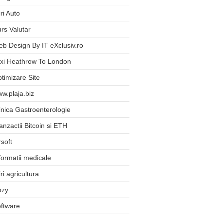
iri Auto
rs Valutar
b Design By IT eXclusiv.ro
xi Heathrow To London
timizare Site
w.plaja.biz
inica Gastroenterologie
anzactii Bitcoin si ETH
rsoft
formatii medicale
iri agricultura
ozy
ftware