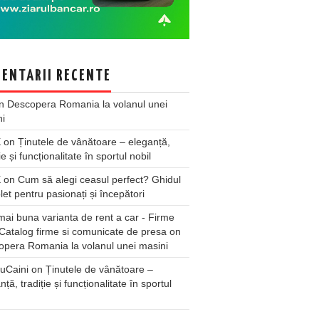
ENTARII RECENTE
n
Descopera Romania la volanul unei
ni
X
on
Ținutele de vânătoare – eleganță,
ie și funcționalitate în sportul nobil
X
on
Cum să alegi ceasul perfect? Ghidul
et pentru pasionați și începători
ai buna varianta de rent a car - Firme
Catalog firme si comunicate de presa
on
pera Romania la volanul unei masini
uCaini
on
Ținutele de vânătoare –
nță, tradiție și funcționalitate în sportul