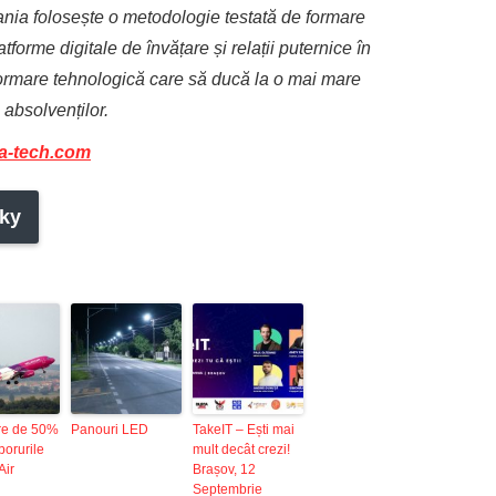
ania folosește o metodologie testată de formare
tforme digitale de învățare și relații puternice în
formare tehnologică care să ducă la o mai mare
 absolvenților.
a-tech.com
ky
re de 50%
Panouri LED
TakeIT – Ești mai
borurile
mult decât crezi!
Air
Brașov, 12
Septembrie