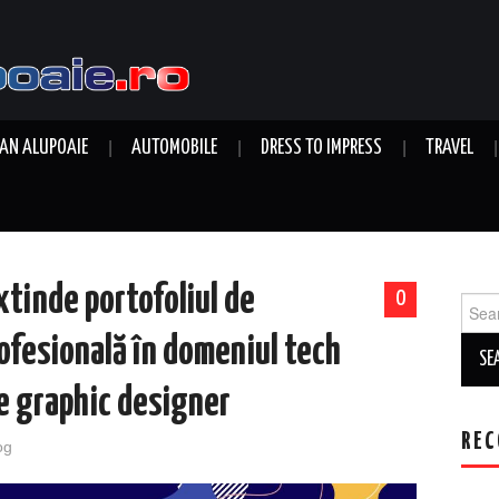
AN ALUPOAIE
AUTOMOBILE
DRESS TO IMPRESS
TRAVEL
tinde portofoliul de
0
Sear
for:
ofesională în domeniul tech
de graphic designer
REC
og