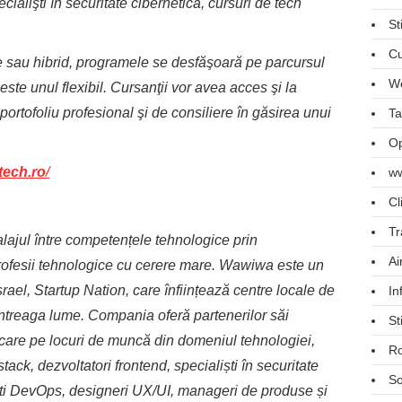
cialişti în securitate cibernetică, cursuri de tech
St
Cu
ne sau hibrid, programele se desfăşoară pe parcursul
We
este unul flexibil. Cursanţii vor avea acces şi la
portofoliu profesional şi de consiliere în găsirea unui
Ta
Op
tech.ro
/
ww
Cl
Tr
ajul între competențele tehnologice prin
Ai
profesii tehnologice cu cerere mare. Wawiwa este un
rael, Startup Nation, care înființează centre locale de
In
întreaga lume. Compania oferă partenerilor săi
St
icare pe locuri de muncă din domeniul tehnologiei,
R
tack, dezvoltatori frontend, specialiști în securitate
So
liști DevOps, designeri UX/UI, manageri de produse și