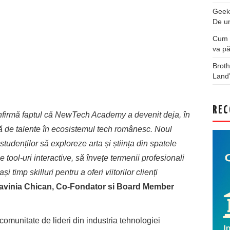
Geek
De u
Cum a
va pă
Broth
Land
REC
nfirmă faptul că NewTech Academy a devenit deja, în
ată de talente în ecosistemul tech românesc.
Noul
tudenților să exploreze arta și știința din spatele
tool-uri interactive, să învețe termenii profesionali
i timp skilluri pentru a oferi viitorilor clienți
avinia Chican, Co-Fondator si Board Member
comunitate de lideri din industria tehnologiei