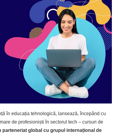
ă în educația tehnologică, lansează, începând cu
are de profesioniști în sectorul tech – cursuri de
n parteneriat global cu grupul interna
ț
ional de