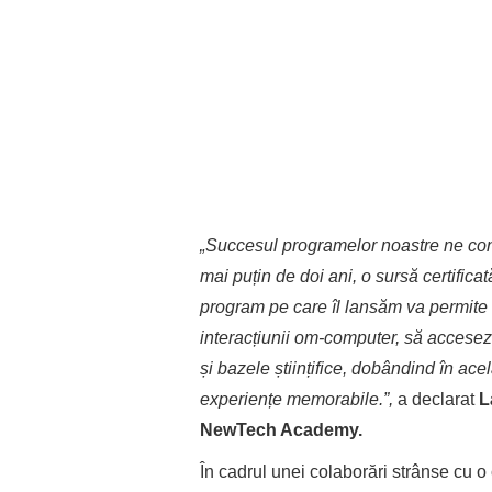
„Succesul programelor noastre ne co
mai puțin de doi ani, o sursă certific
program pe care îl lansăm
va permite s
interacțiunii om-computer, să acceseze 
și bazele științifice, dobândind în acelaș
experiențe memorabile.
”,
a declarat
L
NewTech Academy.
În cadrul unei colaborări strânse cu o 