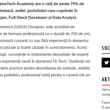
ewTech Academy are o rată de peste 70% de
etează, astfel, portofoliul care cuprinde în
per, Full-Stack Developer și Data Analyst.
erience (UI/UX) Designer, este acreditat de
am de formare profesională cu o durată de 250 de ore,
e vizează cursanți cu sau fără experiență în domeniul
cializate și foarte căutate în acest domeniu. Acest
SOC
gii, cunoștințe si instrumente dezvoltate de experți
 cu experiență vastă în domeniul Hi-Tech. Studenții vor
iențele practice pentru dezvoltarea de website, mobile
 portofoliu profesional solid pentru o carieră intr-un
ART
Jacuz
cumpe
Fasci
O per