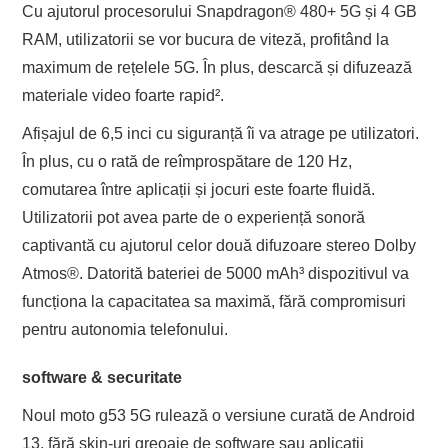
Cu ajutorul procesorului Snapdragon® 480+ 5G și 4 GB
RAM, utilizatorii se vor bucura de viteză, profitând la
maximum de rețelele 5G. În plus, descarcă și difuzează
materiale video foarte rapid².
Afișajul de 6,5 inci cu siguranță îi va atrage pe utilizatori.
În plus, cu o rată de reîmprospătare de 120 Hz,
comutarea între aplicații și jocuri este foarte fluidă.
Utilizatorii pot avea parte de o experiență sonoră
captivantă cu ajutorul celor două difuzoare stereo Dolby
Atmos®. Datorită bateriei de 5000 mAh³ dispozitivul va
funcționa la capacitatea sa maximă, fără compromisuri
pentru autonomia telefonului.
software & securitate
Noul moto g53 5G rulează o versiune curată de Android
13, fără skin-uri greoaie de software sau aplicații