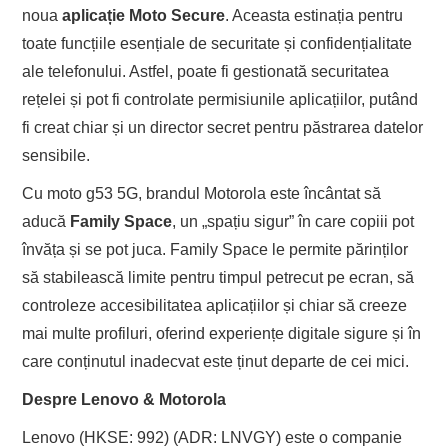
noua
aplicație Moto Secure
. Aceasta estinația pentru
toate funcțiile esențiale de securitate și confidențialitate
ale telefonului. Astfel, poate fi gestionată securitatea
rețelei și pot fi controlate permisiunile aplicațiilor, putând
fi creat chiar și un director secret pentru păstrarea datelor
sensibile.
Cu moto g53 5G, brandul Motorola este încântat să
aducă
Family Space
, un „spațiu sigur” în care copiii pot
învăța și se pot juca. Family Space le permite părinților
să stabilească limite pentru timpul petrecut pe ecran, să
controleze accesibilitatea aplicațiilor și chiar să creeze
mai multe profiluri, oferind experiențe digitale sigure și în
care conținutul inadecvat este ținut departe de cei mici.
Despre Lenovo & Motorola
Lenovo (HKSE: 992) (ADR: LNVGY) este o companie