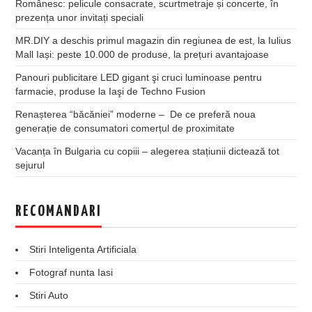
Românesc: pelicule consacrate, scurtmetraje și concerte, în
prezența unor invitați speciali
MR.DIY a deschis primul magazin din regiunea de est, la Iulius
Mall Iași: peste 10.000 de produse, la prețuri avantajoase
Panouri publicitare LED gigant şi cruci luminoase pentru
farmacie, produse la Iaşi de Techno Fusion
Renașterea “băcăniei” moderne – De ce preferă noua
generație de consumatori comerțul de proximitate
Vacanța în Bulgaria cu copiii – alegerea stațiunii dictează tot
sejurul
RECOMANDARI
Stiri Inteligenta Artificiala
Fotograf nunta Iasi
Stiri Auto