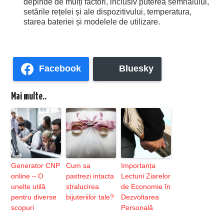
depinde de mulți factori, inclusiv puterea semnalului,
setările rețelei și ale dispozitivului, temperatura,
starea bateriei și modelele de utilizare.
Facebook
Bluesky
Mai multe..
Generator CNP
Cum sa
Importanța
online – O
pastrezi intacta
Lecturii Ziarelor
unelte utilă
stralucirea
de Economie în
pentru diverse
bijuteriilor tale?
Dezvoltarea
scopuri
Personală