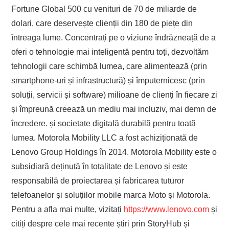
Fortune Global 500 cu venituri de 70 de miliarde de
dolari, care deservește clienții din 180 de piețe din
întreaga lume. Concentrați pe o viziune îndrăzneață de a
oferi o tehnologie mai inteligentă pentru toți, dezvoltăm
tehnologii care schimbă lumea, care alimentează (prin
smartphone-uri și infrastructură) și împuternicesc (prin
soluții, servicii și software) milioane de clienți în fiecare zi
și împreună creează un mediu mai incluziv, mai demn de
încredere. și societate digitală durabilă pentru toată
lumea. Motorola Mobility LLC a fost achiziționată de
Lenovo Group Holdings în 2014. Motorola Mobility este o
subsidiară deținută în totalitate de Lenovo și este
responsabilă de proiectarea și fabricarea tuturor
telefoanelor și soluțiilor mobile marca Moto și Motorola.
Pentru a afla mai multe, vizitați
https://www.lenovo.com
și
citiți despre cele mai recente știri prin StoryHub și