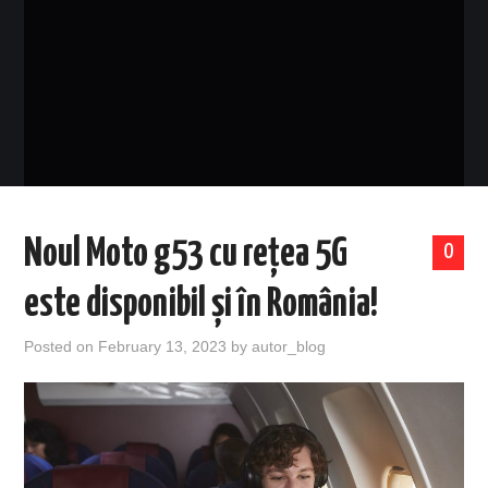
EVENIMENTE
TECH
BICICLETE
Noul Moto g53 cu rețea 5G
0
este disponibil și în România!
Posted on
February 13, 2023
by
autor_blog