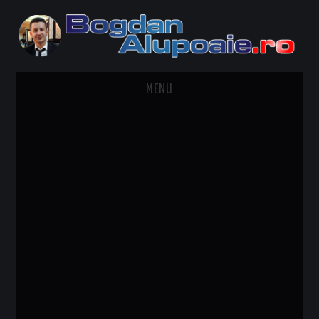
MENU
HOME
CONTACT
DESPRE BOGDAN ALUPOAIE
AUTOMOBILE
DRESS TO IMPRESS
TRAVEL