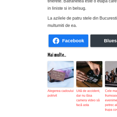
tinerete. Batranetea este o etapa care m
in liniste si in belsug.
La azilele de patru stele din Bucuresti
multumiti de ea.
Facebook
Blues
Mai multe..
Alegerea cadoului
Uită de accident,
Cele ma
potrivit
dar nu lăsa
frumoas
camera video să
evenime
facă asta
petrec a
trupa c