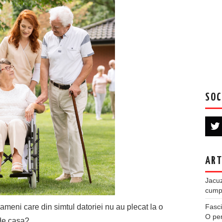
SOC
ART
Jacuz
cumpe
Fasci
oameni care din simtul datoriei nu au plecat la o
O per
 de casa?