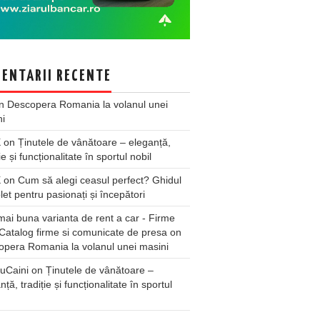
ENTARII RECENTE
n
Descopera Romania la volanul unei
ni
X
on
Ținutele de vânătoare – eleganță,
ie și funcționalitate în sportul nobil
X
on
Cum să alegi ceasul perfect? Ghidul
et pentru pasionați și începători
ai buna varianta de rent a car - Firme
Catalog firme si comunicate de presa
on
pera Romania la volanul unei masini
uCaini
on
Ținutele de vânătoare –
nță, tradiție și funcționalitate în sportul