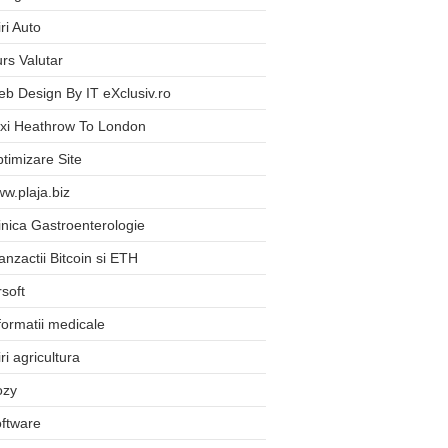
iri Auto
rs Valutar
b Design By IT eXclusiv.ro
xi Heathrow To London
timizare Site
w.plaja.biz
inica Gastroenterologie
anzactii Bitcoin si ETH
rsoft
formatii medicale
iri agricultura
ozy
ftware