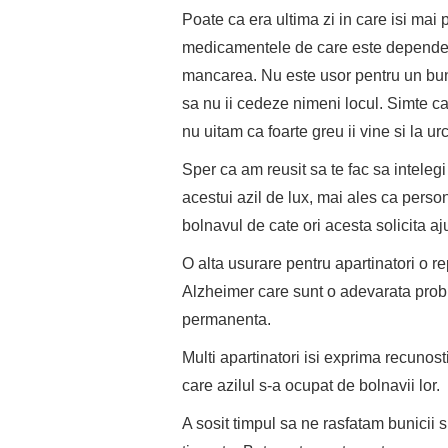
Poate ca era ultima zi in care isi mai p
medicamentele de care este dependent
mancarea. Nu este usor pentru un buni
sa nu ii cedeze nimeni locul. Simte c
nu uitam ca foarte greu ii vine si la ur
Sper ca am reusit sa te fac sa inteleg
acestui azil de lux, mai ales ca perso
bolnavul de cate ori acesta solicita aju
O alta usurare pentru apartinatori o re
Alzheimer care sunt o adevarata prob
permanenta.
Multi apartinatori isi exprima recunos
care azilul s-a ocupat de bolnavii lor.
A sosit timpul sa ne rasfatam bunicii 