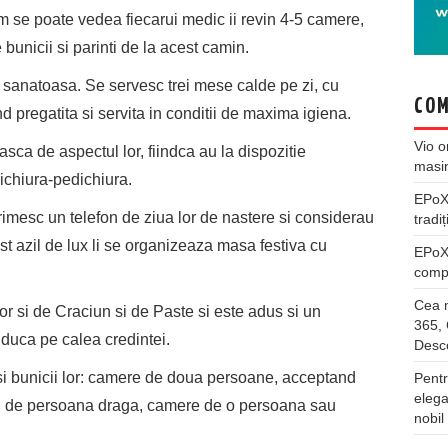
 se poate vedea fiecarui medic ii revin 4-5 camere,
bunicii si parinti de la acest camin.
 sanatoasa. Se servesc trei mese calde pe zi, cu
COM
nd pregatita si servita in conditii de maxima igiena.
Vio
o
easca de aspectul lor, fiindca au la dispozitie
masi
nichiura-pedichiura.
EPo
imesc un telefon de ziua lor de nastere si considerau
tradiț
est azil de lux li se organizeaza masa festiva cu
EPo
compl
Cea m
or si de Craciun si de Paste si este adus si un
365, 
nduca pe calea credintei.
Desco
i si bunicii lor: camere de doua persoane, acceptand
Pentr
elega
ri de persoana draga, camere de o persoana sau
nobil
.