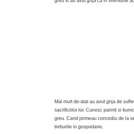
greu si au avut grija ca in vremurile 
Mai mult de-atat au avut grija de sufl
sacrificiilor lor. Cunosc parinti si bu
greu. Cand primeau concediu de la serv
treburile in gospodarie.