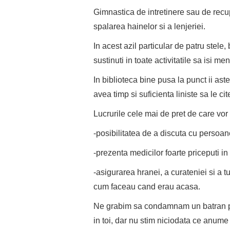
Gimnastica de intretinere sau de recupe
spalarea hainelor si a lenjeriei.
In acest azil particular de patru stele,
sustinuti in toate activitatile sa isi me
In biblioteca bine pusa la punct ii ast
avea timp si suficienta liniste sa le ci
Lucrurile cele mai de pret de care vor fi
-posibilitatea de a discuta cu persoan
-prezenta medicilor foarte priceputi i
-asigurarea hranei, a curateniei si a tut
cum faceau cand erau acasa.
Ne grabim sa condamnam un batran pe 
in toi, dar nu stim niciodata ce anume 