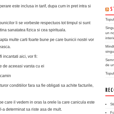
rare este inclusa in tarif, dupa cum in pret intra si
S
Topul
 bunicilor li se vorbeste respectuos tot timpul si sunt
Singu
ntina sanatatea fizica si cea spirituala.
un no
inter
eapta multe carti foarte bune pe care bunicii nostri vor
Mindt
teasca.
singu
 incantati aici, vor fi:
Semne
de un
e de aceeasi varsta cu ei
Topul
n camin
uror conditiilor fara sa fie obligati sa achite facturile,
REC
care il vedem in oras la orele la care canicula este
St
l-a determinat sa riste asa de mult.
Fo