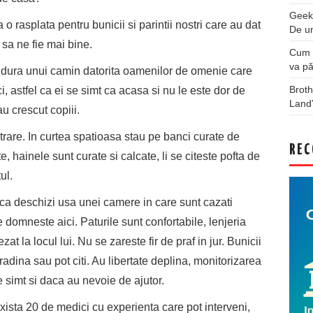
Geek
 o rasplata pentru bunicii si parintii nostri care au dat
De u
sa ne fie mai bine.
Cum a
va pă
caldura unui camin datorita oamenilor de omenie care
Broth
i, astfel ca ei se simt ca acasa si nu le este dor de
Land
au crescut copiii.
trare. In curtea spatioasa stau pe banci curate de
REC
, hainele sunt curate si calcate, li se citeste pofta de
ul.
daca deschizi usa unei camere in care sunt cazati
e domneste aici. Paturile sunt confortabile, lenjeria
at la locul lui. Nu se zareste fir de praf in jur. Bunicii
radina sau pot citi. Au libertate deplina, monitorizarea
simt si daca au nevoie de ajutor.
xista 20 de medici cu experienta care pot interveni,