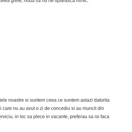
acelea grele, noua sa nu ne lipseasca nimic.
etele noastre si suntem ceea ce suntem astazi datorita
nici care nu au avut o zi de concediu si au muncit din
iciu, in loc sa plece in vacante, preferau sa isi faca