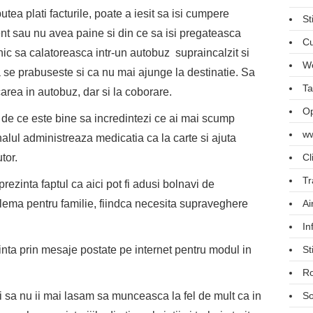
utea plati facturile, poate a iesit sa isi cumpere
St
 sau nu avea paine si din ce sa isi pregateasca
Cu
c sa calatoreasca intr-un autobuz supraincalzit si
We
a se prabuseste si ca nu mai ajunge la destinatie. Sa
Ta
carea in autobuz, dar si la coborare.
Op
i de ce este bine sa incredintezi ce ai mai scump
ww
nalul administreaza medicatia ca la carte si ajuta
Cl
tor.
Tr
prezinta faptul ca aici pot fi adusi bolnavi de
Ai
lema pentru familie, fiindca necesita supraveghere
In
St
tinta prin mesaje postate pe internet pentru modul in
R
So
si sa nu ii mai lasam sa munceasca la fel de mult ca in