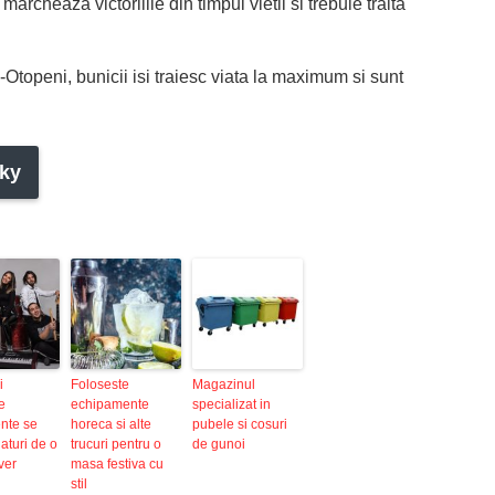
archeaza victoriiile din timpul vietii si trebuie traita
-Otopeni, bunicii isi traiesc viata la maximum si sunt
ky
i
Foloseste
Magazinul
e
echipamente
specializat in
nte se
horeca si alte
pubele si cosuri
laturi de o
trucuri pentru o
de gunoi
over
masa festiva cu
stil