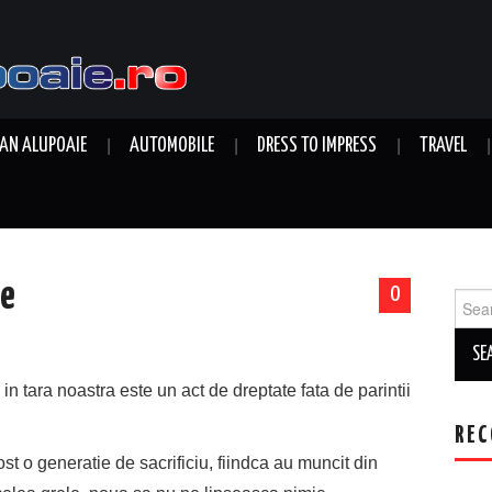
AN ALUPOAIE
AUTOMOBILE
DRESS TO IMPRESS
TRAVEL
le
0
Sear
for:
 in tara noastra este un act de dreptate fata de parintii
REC
t o generatie de sacrificiu, fiindca au muncit din