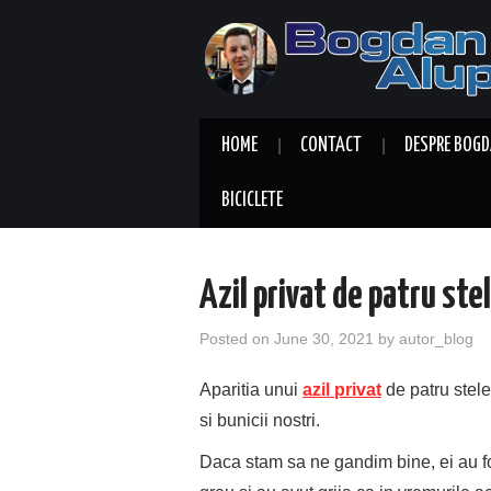
HOME
CONTACT
DESPRE BOGD
BICICLETE
Azil privat de patru ste
Posted on
June 30, 2021
by
autor_blog
Aparitia unui
azil privat
de patru stele
si bunicii nostri.
Daca stam sa ne gandim bine, ei au fos