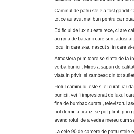
Caminul de patru stele a fost gandit ca
tot ce au avut mai bun pentru ca noua 
Edificiul de lux nu este rece, ci are 
au grija de batranii care sunt adusi aic
locul in care s-au nascut si in care si-
Atmosfera primitoare se simte de la in
vorba bunicii. Miros a sapun de calitate
viata in priviri si zambesc din tot suflet
Holul caminului este si el curat, iar 
bunicii, vei fi impresionat de luxul car
fina de bumbac curata , televizorul asez
pot dormi la pranz, se pot plimb prin g
avand rolul de a vedea mereu cum se 
La cele 90 de camere de patru stele e