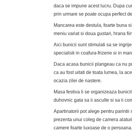
daca se impune acest lucru. Dupa cum
prin urmare se poate ocupa perfect de 
Mancarea este destula, foarte buna si
meniu variat si doua gustari, hrana fii
Aici bunicii sunt stimulati sa se ingrij
specialisti in coafura-frizerie si in ma
Daca acasa bunicii plangeau ca nu pr
ca au fost uitati de toata lumea, la ac
ocazia zilei de nastere.
Masa festiva li se organizeaza bunicil
duhovnic gata sa ii asculte si sa ii co
Apartinatorii pot alege pentru parinti
prezenta unui coleg de camera alatu
camere foarte luxoase de o persoana