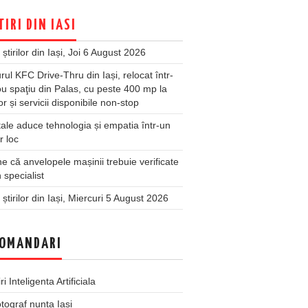
TIRI DIN IASI
 știrilor din Iași, Joi 6 August 2026
rul KFC Drive-Thru din Iași, relocat într-
u spaţiu din Palas, cu peste 400 mp la
ior și servicii disponibile non-stop
ale aduce tehnologia și empatia într-un
r loc
 că anvelopele mașinii trebuie verificate
 specialist
 știrilor din Iași, Miercuri 5 August 2026
OMANDARI
iri Inteligenta Artificiala
tograf nunta Iasi