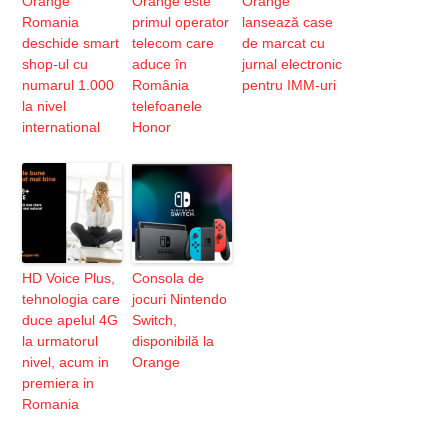
Orange
Orange este
Orange
Romania
primul operator
lansează case
deschide smart
telecom care
de marcat cu
shop-ul cu
aduce în
jurnal electronic
numarul 1.000
România
pentru IMM-uri
la nivel
telefoanele
international
Honor
HD Voice Plus,
Consola de
tehnologia care
jocuri Nintendo
duce apelul 4G
Switch,
la urmatorul
disponibilă la
nivel, acum in
Orange
premiera in
Romania