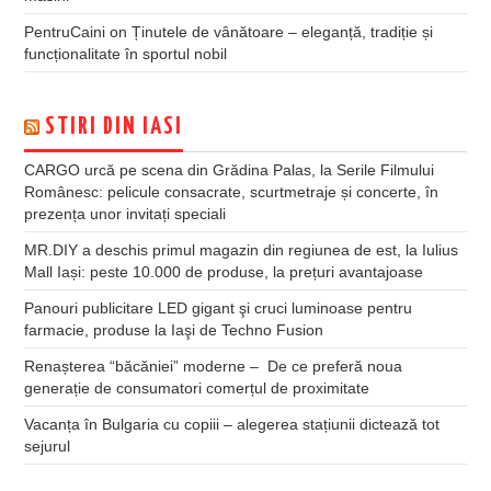
PentruCaini
on
Ținutele de vânătoare – eleganță, tradiție și
funcționalitate în sportul nobil
STIRI DIN IASI
CARGO urcă pe scena din Grădina Palas, la Serile Filmului
Românesc: pelicule consacrate, scurtmetraje și concerte, în
prezența unor invitați speciali
MR.DIY a deschis primul magazin din regiunea de est, la Iulius
Mall Iași: peste 10.000 de produse, la prețuri avantajoase
Panouri publicitare LED gigant şi cruci luminoase pentru
farmacie, produse la Iaşi de Techno Fusion
Renașterea “băcăniei” moderne – De ce preferă noua
generație de consumatori comerțul de proximitate
Vacanța în Bulgaria cu copiii – alegerea stațiunii dictează tot
sejurul