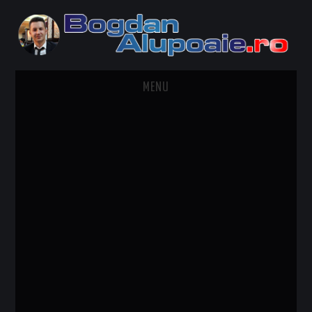
MENU
HOME
CONTACT
DESPRE BOGDAN ALUPOAIE
AUTOMOBILE
DRESS TO IMPRESS
TRAVEL