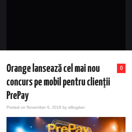
EVENIMENTE
TECH
BICICLETE
Orange lansează cel mai nou
0
concurs pe mobil pentru clienţii
PrePay
Posted on
November 6, 2018
by
eBogdan