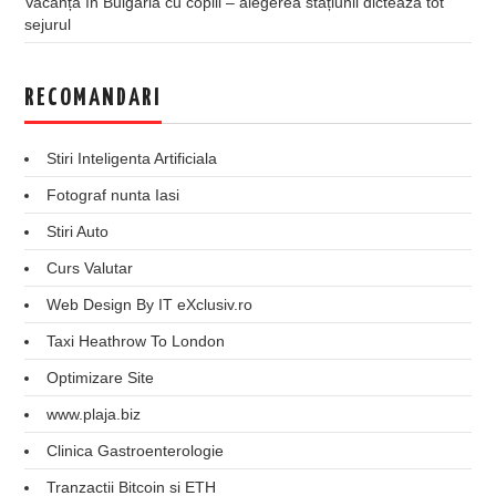
Vacanța în Bulgaria cu copiii – alegerea stațiunii dictează tot
sejurul
RECOMANDARI
Stiri Inteligenta Artificiala
Fotograf nunta Iasi
Stiri Auto
Curs Valutar
Web Design By IT eXclusiv.ro
Taxi Heathrow To London
Optimizare Site
www.plaja.biz
Clinica Gastroenterologie
Tranzactii Bitcoin si ETH