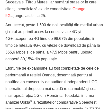
Suceava și Târgu Mureș, iar numărul orașelor în care
clienții beneficiază azi de conectivitate
Orange
5G
ajunge, astfel, la 25.
Anul trecut, peste 1.500 de noi localități din mediul urban
și rural au primit acces la conectivitate 4G și
4G+, acoperirea 4G fiind de 98,67% din populație, în
timp ce rețeaua 4G+, cu viteze de download de până la
355,6 Mbps și de până la 47,5 Mbps pentru upload,
acoperă 80,15% din populație.
Eforturile de expansiune au fost completate de cele de
performanță a rețelei Orange, desemnată pentru al
nouălea an consecutiv de auditorul independent LCC
International drept cea mai rapidă rețea mobilă și cea
mai rapidă rețea 5G din România. Totodată, în urma
®
analizei Ookla
a rezultatelor comparative Speedtest
®