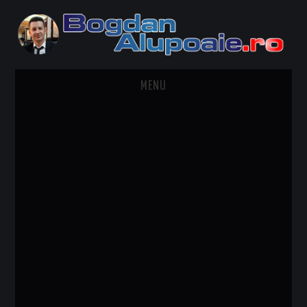
MENU
HOME
CONTACT
DESPRE BOGDAN ALUPOAIE
AUTOMOBILE
DRESS TO IMPRESS
TRAVEL