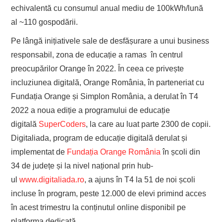
echivalentă cu consumul anual mediu de 100kWh/lună
al ~110 gospodării.
Pe lângă inițiativele sale de desfășurare a unui business
responsabil, zona de educație a ramas în centrul
preocupărilor Orange în 2022. În ceea ce privește
incluziunea digitală, Orange România, în parteneriat cu
Fundația Orange și Simplon România, a derulat în T4
2022 a noua ediție a programului de educație
digitală
SuperCoders
, la care au luat parte 2300 de copii.
Digitaliada, program de educație digitală derulat și
implementat de
Fundația Orange România
în școli din
34 de județe și la nivel național prin hub-
ul
www.digitaliada.ro
, a ajuns în T4 la 51 de noi școli
incluse în program, peste 12.000 de elevi primind acces
în acest trimestru la conținutul online disponibil pe
platforma dedicată.