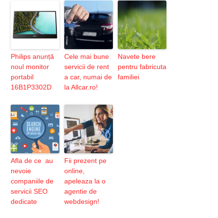
Philips anunță
Cele mai bune
Navete bere
noul monitor
servicii de rent
pentru fabricuta
portabil
a car, numai de
familiei
16B1P3302D
la Allcar.ro!
Afla de ce au
Fii prezent pe
nevoie
online,
companiile de
apeleaza la o
servicii SEO
agentie de
dedicate
webdesign!