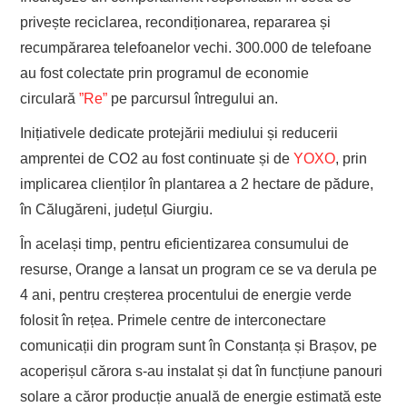
privește reciclarea, recondiționarea, repararea și
recumpărarea telefoanelor vechi.
300.000 de telefoane
au fost colectate prin programul de economie
circulară
”Re”
pe parcursul întregului an.
Inițiativele dedicate protejării mediului și reducerii
amprentei de CO2 au fost continuate și de
YOXO
, prin
implicarea clienților în plantarea a 2 hectare de pădure,
în Călugăreni, județul Giurgiu.
În același timp, pentru eficientizarea consumului de
resurse, Orange a lansat un program ce se va derula pe
4 ani, pentru creșterea procentului de energie verde
folosit în rețea. Primele centre de interconectare
comunicații din program sunt în Constanța și Brașov, pe
acoperișul cărora s-au instalat și dat în funcțiune panouri
solare a căror producție anuală de energie estimată este