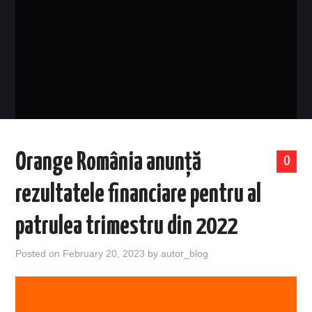
EVENIMENTE
TECH
BICICLETE
Orange România anunță
0
rezultatele financiare pentru al
patrulea trimestru din 2022
Posted on
February 20, 2023
by
autor_blog