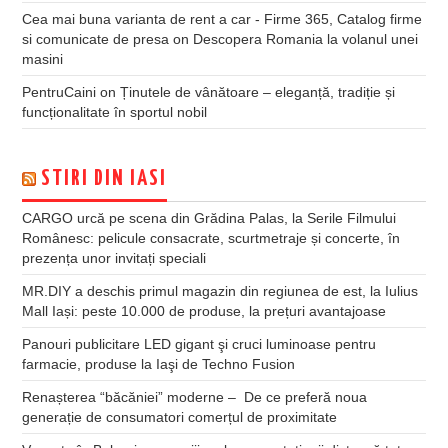
Cea mai buna varianta de rent a car - Firme 365, Catalog firme
si comunicate de presa
on
Descopera Romania la volanul unei
masini
PentruCaini
on
Ținutele de vânătoare – eleganță, tradiție și
funcționalitate în sportul nobil
STIRI DIN IASI
CARGO urcă pe scena din Grădina Palas, la Serile Filmului
Românesc: pelicule consacrate, scurtmetraje și concerte, în
prezența unor invitați speciali
MR.DIY a deschis primul magazin din regiunea de est, la Iulius
Mall Iași: peste 10.000 de produse, la prețuri avantajoase
Panouri publicitare LED gigant şi cruci luminoase pentru
farmacie, produse la Iaşi de Techno Fusion
Renașterea “băcăniei” moderne – De ce preferă noua
generație de consumatori comerțul de proximitate