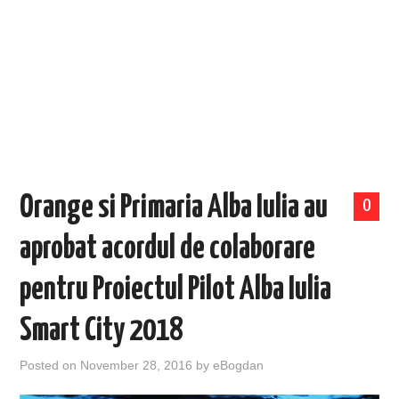
EVENIMENTE
TECH
BICICLETE
Orange si Primaria Alba Iulia au
0
aprobat acordul de colaborare
pentru Proiectul Pilot Alba Iulia
Smart City 2018
Posted on
November 28, 2016
by
eBogdan