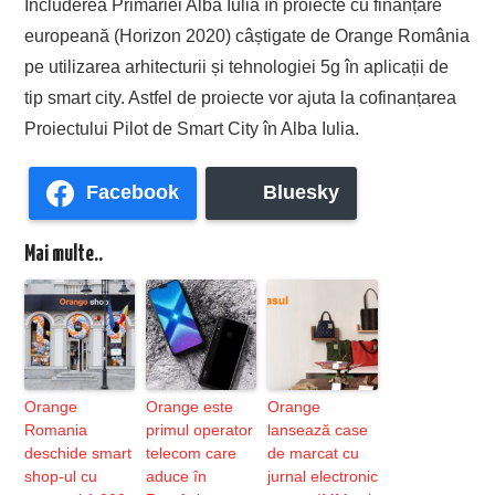
Includerea Primăriei Alba Iulia în proiecte cu finanțare
europeană (Horizon 2020) câștigate de Orange România
pe utilizarea arhitecturii și tehnologiei 5g în aplicații de
tip smart city. Astfel de proiecte vor ajuta la cofinanțarea
Proiectului Pilot de Smart City în Alba Iulia.
Facebook
Bluesky
Mai multe..
Orange
Orange este
Orange
Romania
primul operator
lansează case
deschide smart
telecom care
de marcat cu
shop-ul cu
aduce în
jurnal electronic