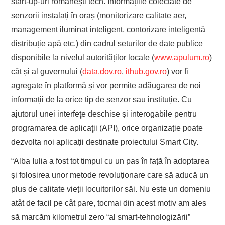
start-up-uri românești tech. Informațiile colectate de
senzorii instalați în oraș (monitorizare calitate aer,
management iluminat inteligent, contorizare inteligentă
distribuție apă etc.) din cadrul seturilor de date publice
disponibile la nivelul autorităților locale (
www.apulum.ro
)
cât și al guvernului (
data.dov.ro
,
ithub.gov.ro
) vor fi
agregate în platformă și vor permite adăugarea de noi
informații de la orice tip de senzor sau instituție. Cu
ajutorul unei interfeţe deschise și interogabile pentru
programarea de aplicaţii (API), orice organizație poate
dezvolta noi aplicații destinate proiectului Smart City.
“Alba Iulia a fost tot timpul cu un pas în față în adoptarea
și folosirea unor metode revoluționare care să aducă un
plus de calitate vieții locuitorilor săi. Nu este un domeniu
atât de facil pe cât pare, tocmai din acest motiv am ales
să marcăm kilometrul zero “al smart-tehnologizării”