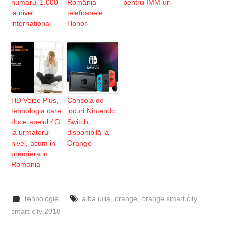
numarul 1.000
România
pentru IMM-uri
la nivel
telefoanele
international
Honor
HD Voice Plus,
Consola de
tehnologia care
jocuri Nintendo
duce apelul 4G
Switch,
la urmatorul
disponibilă la
nivel, acum in
Orange
premiera in
Romania
tehnologie
alba iulia
,
orange
,
orange smart city
,
smart city 2018