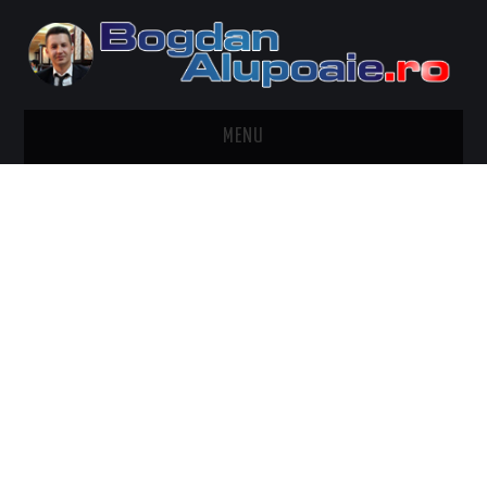
MENU
HOME
CONTACT
DESPRE BOGDAN ALUPOAIE
AUTOMOBILE
DRESS TO IMPRESS
TRAVEL