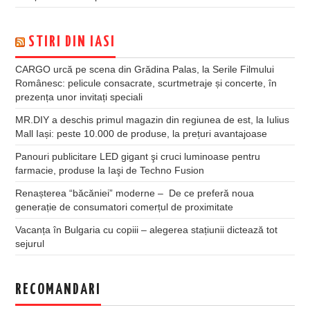
STIRI DIN IASI
CARGO urcă pe scena din Grădina Palas, la Serile Filmului
Românesc: pelicule consacrate, scurtmetraje și concerte, în
prezența unor invitați speciali
MR.DIY a deschis primul magazin din regiunea de est, la Iulius
Mall Iași: peste 10.000 de produse, la prețuri avantajoase
Panouri publicitare LED gigant şi cruci luminoase pentru
farmacie, produse la Iaşi de Techno Fusion
Renașterea “băcăniei” moderne – De ce preferă noua
generație de consumatori comerțul de proximitate
Vacanța în Bulgaria cu copiii – alegerea stațiunii dictează tot
sejurul
RECOMANDARI