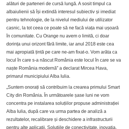
alături de parteneri de cursă lungă. A sosit timpul ca
albaiulienii să își extindă interesul subiectiv și imediat
pentru tehnologie, de la nivelul mediului de utilizator
casnic, la tot ceea ce poate să ne facă viața mai ușoară
în comunitate. Cu Orange nu avem o limită, ci doar
dorința unui orizont fără limite, iar anul 2018 este cea
mai apropiată țintă pe care ne-am fixat-o. Vom arăta ca
locul în care s-a născut România este locul în care se va
naște România modernă” a declarat Mircea Hava,
primarul municipiului Alba Iulia.
„Suntem onorați să contribuim la crearea primului Smart
City din România. În următoarele șase luni ne vom
concentra pe instalarea soluțiilor propuse administrației
Alba Iulia, după care va urma partea de analiză a
rezultatelor, recalibrare și deschidere a infrastructurii
pentru alte aplicații. Soluțiile de conectivitate, inovația,