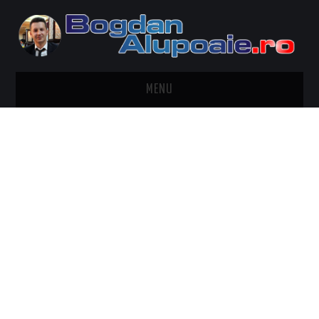
MENU
HOME
CONTACT
DESPRE BOGDAN ALUPOAIE
AUTOMOBILE
DRESS TO IMPRESS
TRAVEL