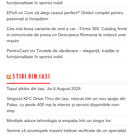
funcționalitate în sportul nobil
EPoX
on
Cum să alegi ceasul perfect? Ghidul complet pentru
pasionați și începători
Cea mai buna varianta de rent a car - Firme 365, Catalog firme
si comunicate de presa
on
Descopera Romania la volanul unei
masini
PentruCaini
on
Ținutele de vânătoare – eleganță, tradiție și
funcționalitate în sportul nobil
STIRI DIN IASI
Topul știrilor din Iași, Joi 6 August 2026
Singurul KFC Drive-Thru din Iași, relocat într-un nou spaţiu din
Palas, cu peste 400 mp la interior și servicii disponibile non-
stop
Mindtale aduce tehnologia și empatia într-un singur loc
Semne că anvelopele mașinii trebuie verificate de un specialist