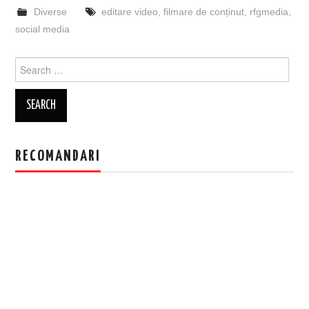
Diverse
editare video
,
filmare de conținut
,
rfgmedia
,
social media
Search
for:
RECOMANDARI