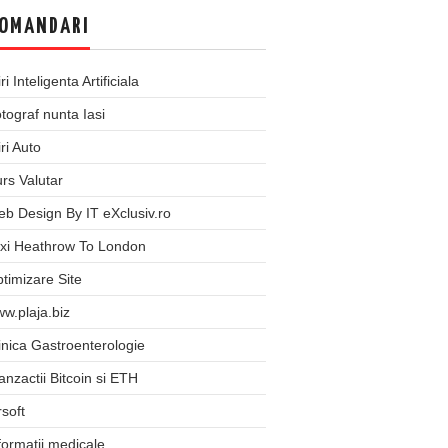
OMANDARI
iri Inteligenta Artificiala
tograf nunta Iasi
iri Auto
rs Valutar
b Design By IT eXclusiv.ro
xi Heathrow To London
timizare Site
w.plaja.biz
inica Gastroenterologie
anzactii Bitcoin si ETH
rsoft
formatii medicale