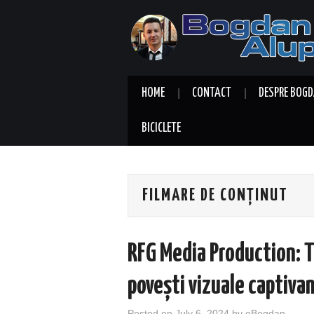
HOME
CONTACT
DESPRE BOGD
BICICLETE
FILMARE DE CONȚINUT
RFG Media Production: T
povești vizuale captiva
Posted on
July 6, 2024
by
eBogdan