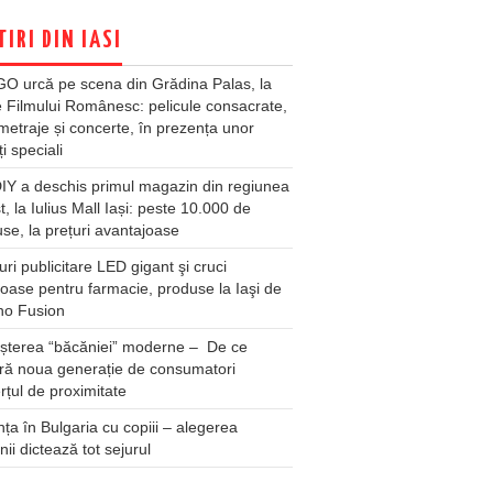
TIRI DIN IASI
O urcă pe scena din Grădina Palas, la
e Filmului Românesc: pelicule consacrate,
metraje și concerte, în prezența unor
ți speciali
Y a deschis primul magazin din regiunea
t, la Iulius Mall Iași: peste 10.000 de
se, la prețuri avantajoase
ri publicitare LED gigant şi cruci
oase pentru farmacie, produse la Iaşi de
no Fusion
șterea “băcăniei” moderne – De ce
ră noua generație de consumatori
țul de proximitate
ța în Bulgaria cu copiii – alegerea
unii dictează tot sejurul