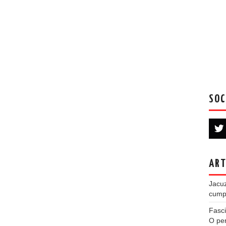
SOC
ART
Jacuz
cumpe
Fasci
O per