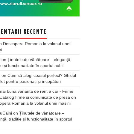
ENTARII RECENTE
n
Descopera Romania la volanul unei
ni
X
on
Ținutele de vânătoare – eleganță,
ie și funcționalitate în sportul nobil
X
on
Cum să alegi ceasul perfect? Ghidul
et pentru pasionați și începători
ai buna varianta de rent a car - Firme
Catalog firme si comunicate de presa
on
pera Romania la volanul unei masini
uCaini
on
Ținutele de vânătoare –
nță, tradiție și funcționalitate în sportul