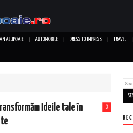
AN ALUPOAIE
AUTOMOBILE
DRESS TO IMPRESS
TRAVEL
Sear
for:
ransformăm Ideile tale în
0
REC
nte