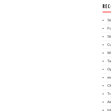
REC
St
Fo
St
Cu
We
Ta
Op
ww
Cl
Tr
Ai
In