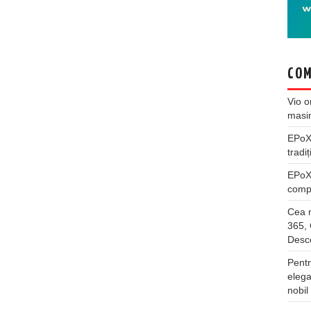
COM
Vio
o
masi
EPo
tradiț
EPo
compl
Cea m
365, 
Desco
Pentr
elega
nobil