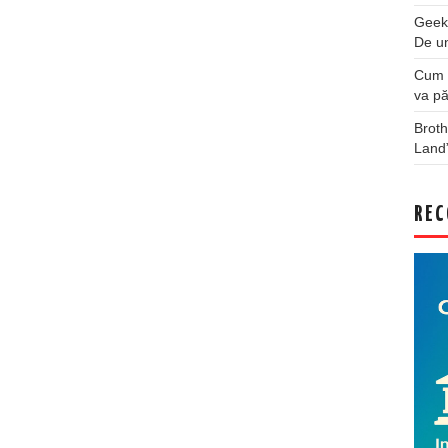
Geek
De u
Cum a
va pă
Broth
Land
REC