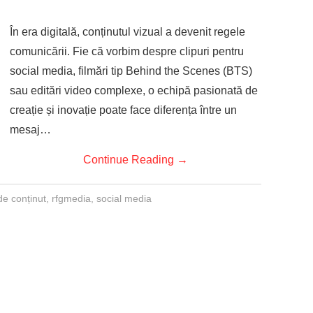
În era digitală, conținutul vizual a devenit regele
comunicării. Fie că vorbim despre clipuri pentru
social media, filmări tip Behind the Scenes (BTS)
sau editări video complexe, o echipă pasionată de
creație și inovație poate face diferența între un
mesaj…
Continue Reading
→
de conținut
,
rfgmedia
,
social media