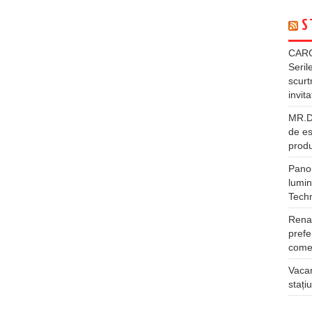
S
CARG
Seril
scurt
invita
MR.DI
de es
produ
Panou
lumin
Tech
Rena
prefe
comer
Vacan
stați