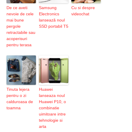
De ce aveti
Samsung
Cu si despre
nevoie de cele
Electronics
videochat
mai bune
lansează noul
pergole
SSD portabil T5
retractabile sau
acoperisuri
pentru terasa
Tinuta lejera
Huawei
pentru o zi
lanseaza noul
calduroasa de
Huawei P10, o
toamna
combinatie
uimitoare intre
tehnologie si
arta