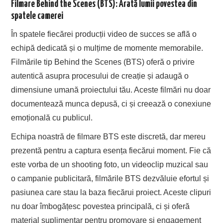
Filmare Behind the Scenes (BTS): Arată lumii povestea din
spatele camerei
În spatele fiecărei producții video de succes se află o
echipă dedicată și o mulțime de momente memorabile.
Filmările tip Behind the Scenes (BTS) oferă o privire
autentică asupra procesului de creație și adaugă o
dimensiune umană proiectului tău. Aceste filmări nu doar
documentează munca depusă, ci și creează o conexiune
emoțională cu publicul.
Echipa noastră de filmare BTS este discretă, dar mereu
prezentă pentru a captura esența fiecărui moment. Fie că
este vorba de un shooting foto, un videoclip muzical sau
o campanie publicitară, filmările BTS dezvăluie efortul și
pasiunea care stau la baza fiecărui proiect. Aceste clipuri
nu doar îmbogățesc povestea principală, ci și oferă
material suplimentar pentru promovare și engagement