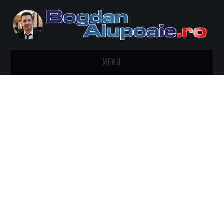
MENU
HOME
CONTACT
DESPRE BOGDAN ALUPOAIE
AUTOMOBILE
DRESS TO IMPRESS
TRAVEL