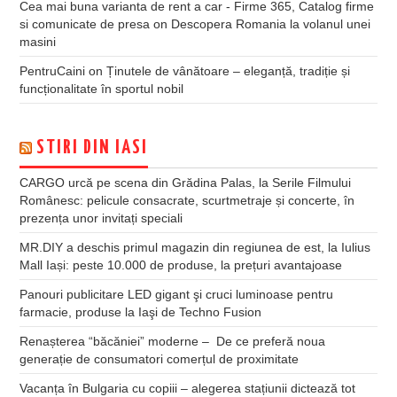
Cea mai buna varianta de rent a car - Firme 365, Catalog firme
si comunicate de presa
on
Descopera Romania la volanul unei
masini
PentruCaini
on
Ținutele de vânătoare – eleganță, tradiție și
funcționalitate în sportul nobil
STIRI DIN IASI
CARGO urcă pe scena din Grădina Palas, la Serile Filmului
Românesc: pelicule consacrate, scurtmetraje și concerte, în
prezența unor invitați speciali
MR.DIY a deschis primul magazin din regiunea de est, la Iulius
Mall Iași: peste 10.000 de produse, la prețuri avantajoase
Panouri publicitare LED gigant şi cruci luminoase pentru
farmacie, produse la Iaşi de Techno Fusion
Renașterea “băcăniei” moderne – De ce preferă noua
generație de consumatori comerțul de proximitate
Vacanța în Bulgaria cu copiii – alegerea stațiunii dictează tot