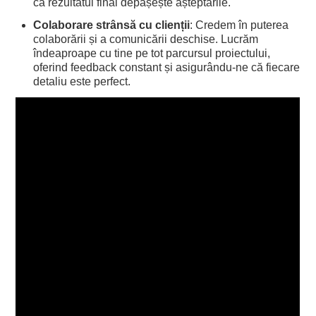
că rezultatul final depășește așteptările.
Colaborare strânsă cu clienții
: Credem în puterea
colaborării și a comunicării deschise. Lucrăm
îndeaproape cu tine pe tot parcursul proiectului,
oferind feedback constant și asigurându-ne că fiecare
detaliu este perfect.