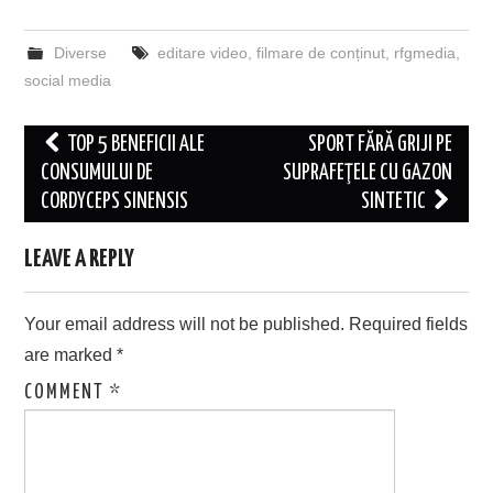
Diverse
editare video
,
filmare de conținut
,
rfgmedia
,
social media
Post
TOP 5 BENEFICII ALE
SPORT FĂRĂ GRIJI PE
navigation
CONSUMULUI DE
SUPRAFEŢELE CU GAZON
CORDYCEPS SINENSIS
SINTETIC
LEAVE A REPLY
Your email address will not be published.
Required fields
are marked
*
COMMENT
*