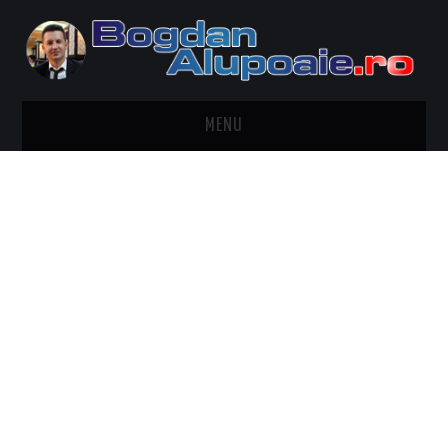
MENU
HOME
CONTACT
DESPRE BOGDAN ALUPOAIE
AUTOMOBILE
DRESS TO IMPRESS
TRAVEL