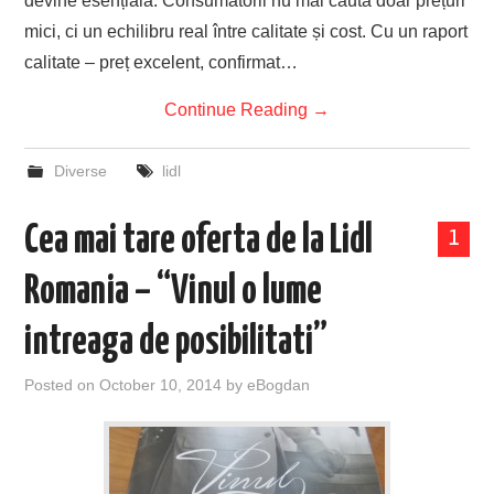
devine esențială. Consumatorii nu mai caută doar prețuri
mici, ci un echilibru real între calitate și cost. Cu un raport
calitate – preț excelent, confirmat…
Continue Reading
→
Diverse
lidl
Cea mai tare oferta de la Lidl
1
Romania – “Vinul o lume
intreaga de posibilitati”
Posted on
October 10, 2014
by
eBogdan